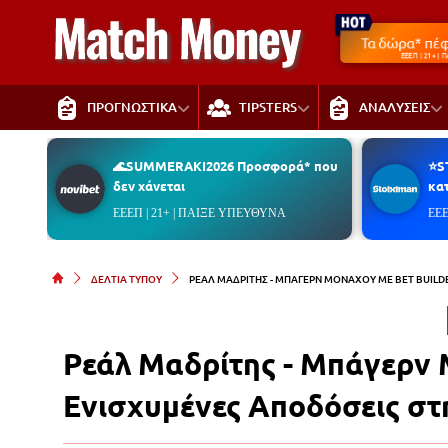
Τα δώρα* πέφ
ΕΕΕΠ | 21+ |
ΠΡΟΓΝΩΣΤΙΚΑ
TIPSTERS
ΑΝΑΛΥΣΕΙΣ
🌊SUMMERAKI2026 Προσφορά* που
⭐S
δεν χάνεται
κα
ΕΕΕΠ | 21+ | ΠΑΙΞΕ ΥΠΕΥΘΥΝΑ
ΕΕΕ
ΔΕΛΤΙΑ ΤΥΠΟΥ
ΡΕΑΛ ΜΑΔΡΙΤΗΣ - ΜΠΑΓΕΡΝ ΜΟΝΑΧΟΥ ΜΕ BET BUILDE
Ρεάλ Μαδρίτης - Μπάγερν Μ
Ενισχυμένες Αποδόσεις στη