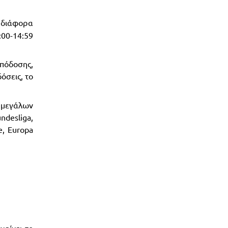
 διάφορα
:00-14:59
Απόδοσης,
όσεις, το
 μεγάλων
ndesliga,
e, Europa