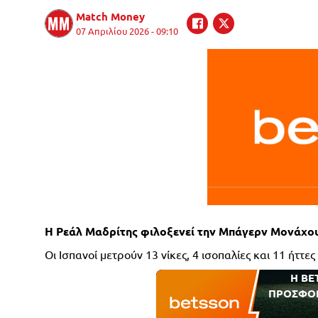
Match Money
07 Απριλίου 2026 - 09:10
Η Ρεάλ Μαδρίτης φιλοξενεί την Μπάγερν Μονάχο
Οι Ισπανοί μετρούν 13 νίκες, 4 ισοπαλίες και 11 ήττε
Η BE
ΠΡΟΣΦΟΡ