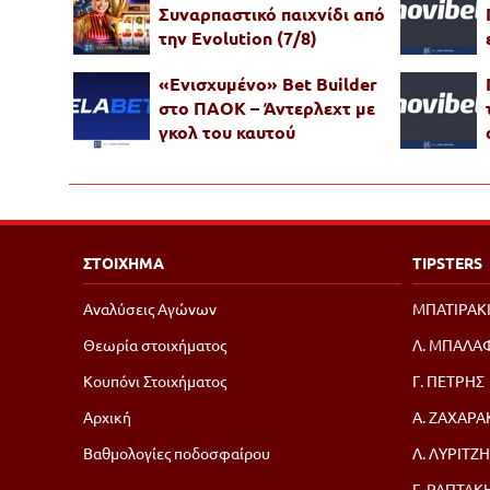
Συναρπαστικό παιχνίδι από
την Evolution (7/8)
«Ενισχυμένο» Bet Builder
στο ΠΑΟΚ – Άντερλεχτ με
γκολ του καυτού
Κωνσταντέλια (6/8)
ΣΤΟΙΧΗΜΑ
TIPSTERS
Αναλύσεις Αγώνων
ΜΠΑΤΙΡΑΚ
Θεωρία στοιχήματος
Λ. ΜΠΑΛΑ
Κουπόνι Στοιχήματος
Γ. ΠΕΤΡΗΣ
Αρχική
Α. ΖΑΧΑΡΑ
Βαθμολογίες ποδοσφαίρου
Λ. ΛΥΡΙΤΖ
Γ. ΡΑΠΤΑΚ