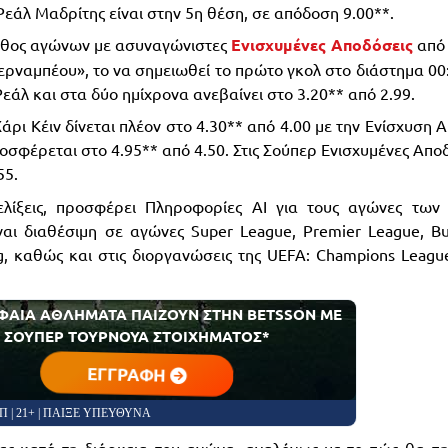
Ρεάλ Μαδρίτης είναι στην 5η θέση, σε απόδοση 9.00**.
λήθος αγώνων με ασυναγώνιστες
Ενισχυμένες Αποδόσεις
από
ερναμπέου», το να σημειωθεί το πρώτο γκολ στο διάστημα 00
Ρεάλ και στα δύο ημίχρονα ανεβαίνει στο 3.20** από 2.99.
άρι Κέιν δίνεται πλέον στο 4.30** από 4.00 με την Ενίσχυση 
οσφέρεται στο 4.95** από 4.50. Στις Σούπερ Ενισχυμένες Αποδ
55.
ξελίξεις, προσφέρει Πληροφορίες AI για τους αγώνες των
αι διαθέσιμη σε αγώνες Super League, Premier League, Bu
 Lig, καθώς και στις διοργανώσεις της UEFA: Champions Leagu
ΦΑΙΑ ΑΘΛΗΜΑΤΑ ΠΑΙΖΟΥΝ ΣΤΗΝ BETSSON ΜΕ
ΣΟΥΠΕΡ ΤΟΥΡΝΟΥΑ ΣΤΟΙΧΗΜΑΤΟΣ*
ΕΓΓΡΑΦΗ
Π | 21+ | ΠΑΙΞΕ ΥΠΕΥΘΥΝΑ