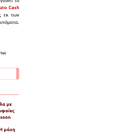
γαίνει το
uto Cash
ς εκ των
αυτόματα.
ΥΝΑ
λα με
ρυφαίες
tsson
Η μάχη