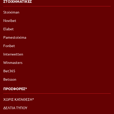
ΣΤΟΙΧΗΜΑΤΙΚΕΣ
Stoiximan
Novibet
Elabet
Pamestoixima
Fonbet
Interwetten
Winmasters
Bet365
Betsson
ΠΡΟΣΦΟΡΕΣ*
ΧΩΡΙΣ ΚΑΤΑΘΕΣΗ*
ΔΕΛΤΙΑ ΤΥΠΟΥ