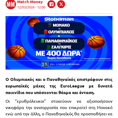
Match Money
12/03/2026 - 12:00
Ο Ολυμπιακός και ο Παναθηναϊκός επιστρέφουν στις
ευρωπαϊκές μάχες της EuroLeague με δυνατά
παιχνίδια που υπόσχονται θέαμα και ένταση.
Οι ”ερυθρόλευκοι” στοχεύουν να αξιοποιήσουν
νικηφόρα την ανισορροπία που επικρατεί στη Μονακό
ενώ από την άλλη, ο Παναθηναϊκός θα προσπαθήσει να