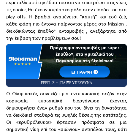
εκμεταλλευτεί την έδρα του και να επιστρέψει στις νίκες
τις οποίες θα έχουν κυρίαρχο ρόλο στην είσοδο του στα
play offs. Η βραδιά αναμένεται “καυτή” και εσύ ζείς
κάθε φάση πιο έντονα παίρνοντας μέρος στο Mission ,
διεκδικώντας έπαθλο* ανταμοιβής , ανεξάρτητα από
την έκβαση των προβλέψεων σου!
Πρόγραμμα ανταμοιβής με super
έπαθλο*, στα Ημιτελικά του
Παγκοσμίου στη Stoiximan!
☆☆☆☆☆
★★★★★
EΓΓΡΑΦΗ
ΕΕΕΠ | 21+ | ΠΑΙΞΕ ΥΠΕΥΘΥΝΑ
Ο Ολυμπιακός συνεχίζει μια εντυπωσιακή σεζόν στην
κορυφαία ευρωπαϊκή διοργάνωση έχοντας
δημιουργήσει έναν ρυθμό που του δίνει τη δυνατότητα
να διεκδικεί σταθερά τις υψηλές θέσεις της κατάταξης.
Οι «ερυθρόλευκοι» έφτασαν πρόσφατα σε μια
σημαντική νίκη επί του «αιώνιου» αντιπάλου τους, κάτι