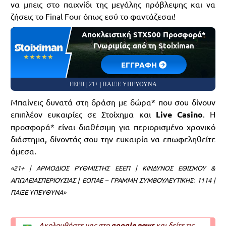
να μπεις στο παιχνίδι της μεγάλης πρόβλεψης και να
ζήσεις το Final Four όπως εσύ το φαντάζεσαι!
Αποκλειστική STX500 Προσφορά*
Γνωριμίας από τη Stoiximan
☆☆☆☆☆
★★★★★
EΓΓΡΑΦΗ
ΕΕΕΠ | 21+ | ΠΑΙΞΕ ΥΠΕΥΘΥΝΑ
Μπαίνεις δυνατά στη δράση με δώρα* που σου δίνουν
επιπλέον ευκαιρίες σε Στοίχημα και
Live Casino
. Η
προσφορά* είναι διαθέσιμη για περιορισμένο χρονικό
διάστημα, δίνοντάς σου την ευκαιρία να επωφεληθείτε
άμεσα.
«21+ | ΑΡΜΟΔΙΟΣ ΡΥΘΜΙΣΤΗΣ ΕΕΕΠ | ΚΙΝΔΥΝΟΣ ΕΘΙΣΜΟΥ &
ΑΠΩΛΕΙΑΣ
ΠΕΡΙΟΥΣΙΑΣ | ΕΟΠΑΕ – ΓΡΑΜΜΗ ΣΥΜΒΟΥΛΕΥΤΙΚΗΣ: 1114 |
ΠΑΙΞΕ ΥΠΕΥΘΥΝΑ»
Ακολουθήστε μας στο
google news
και δείτε τις