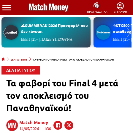
ΠΡΟΓΝΩΣΤΙΚΑ
ΕΓΓΡΑΦΗ
🌊SUMMERAKI2026 Προσφορά* που
⭐STX500 
δεν χάνεται
κατάθεση*
ΕΕΕΠ | 21+ | ΠΑΙΞΕ ΥΠΕΥΘΥΝΑ
ΕΕΕΠ | 21+
ΔΕΛΤΙΑ ΤΥΠΟΥ
ΤΑ ΦΑΒΟΡΙ ΤΟΥ FINAL 4 ΜΕΤΑ ΤΟΝ ΑΠΟΚΛΕΙΣΜΟ ΤΟΥ ΠΑΝΑΘΗΝΑΙΚΟΥ!
ΔΕΛΤΙΑ ΤΥΠΟΥ
Τα φαβορί του Final 4 μετά
τον αποκλεισμό του
Παναθηναϊκού!
Match Money
14/05/2026 - 11:30