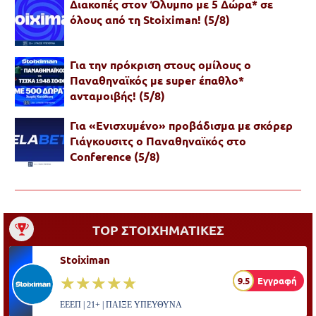
Διακοπές στον Όλυμπο με 5 Δώρα* σε
όλους από τη Stoiximan! (5/8)
Για την πρόκριση στους ομίλους ο
Παναθηναϊκός με super έπαθλο*
ανταμοιβής! (5/8)
Για «Ενισχυμένο» προβάδισμα με σκόρερ
Γιάγκουσιτς ο Παναθηναϊκός στο
Conference (5/8)
TOP ΣΤΟΙΧΗΜΑΤΙΚΕΣ
Stoiximan
☆☆☆☆☆
★★★★★
9.5
Εγγραφή
ΕΕΕΠ | 21+ | ΠΑΙΞΕ ΥΠΕΥΘΥΝΑ