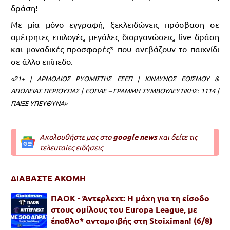
δράση!
Με μία μόνο εγγραφή, ξεκλειδώνεις πρόσβαση σε
αμέτρητες επιλογές, μεγάλες διοργανώσεις, live δράση
και μοναδικές προσφορές* που ανεβάζουν το παιχνίδι
σε άλλο επίπεδο.
«21+ | ΑΡΜΟΔΙΟΣ ΡΥΘΜΙΣΤΗΣ ΕΕΕΠ | ΚΙΝΔΥΝΟΣ ΕΘΙΣΜΟΥ &
ΑΠΩΛΕΙΑΣ ΠΕΡΙΟΥΣΙΑΣ | ΕΟΠΑΕ – ΓΡΑΜΜΗ ΣΥΜΒΟΥΛΕΥΤΙΚΗΣ: 1114 |
ΠΑΙΞΕ ΥΠΕΥΘΥΝΑ»
Ακολουθήστε μας στο
google news
και δείτε τις
τελευταίες ειδήσεις
ΔΙΑΒΑΣΤΕ ΑΚΟΜΗ
ΠΑΟΚ - Άντερλεχτ: Η μάχη για τη είσοδο
στους ομίλους του Europa League, με
έπαθλο* ανταμοιβής στη Stoiximan! (6/8)