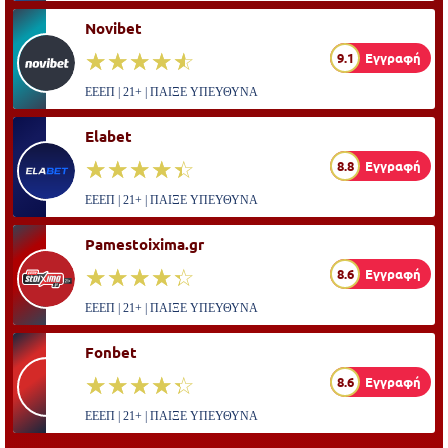
Novibet
☆☆☆☆☆
★★★★★
9.1
Εγγραφή
ΕΕΕΠ | 21+ | ΠΑΙΞΕ ΥΠΕΥΘΥΝΑ
Elabet
☆☆☆☆☆
★★★★★
8.8
Εγγραφή
ΕΕΕΠ | 21+ | ΠΑΙΞΕ ΥΠΕΥΘΥΝΑ
Pamestoixima.gr
☆☆☆☆☆
★★★★★
8.6
Εγγραφή
ΕΕΕΠ | 21+ | ΠΑΙΞΕ ΥΠΕΥΘΥΝΑ
Fonbet
☆☆☆☆☆
★★★★★
8.6
Εγγραφή
ΕΕΕΠ | 21+ | ΠΑΙΞΕ ΥΠΕΥΘΥΝΑ