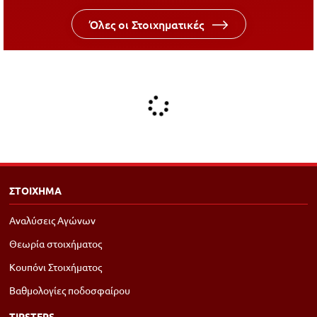
Όλες οι Στοιχηματικές
ΣΤΟΙΧΗΜΑ
Αναλύσεις Αγώνων
Θεωρία στοιχήματος
Κουπόνι Στοιχήματος
Βαθμολογίες ποδοσφαίρου
TIPSTERS