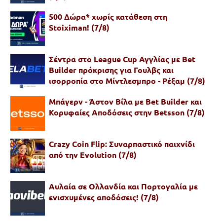
500 Δώρα* χωρίς κατάθεση στη
Stoiximan! (7/8)
Σέντρα στο League Cup Αγγλίας με Bet
Builder πρόκρισης για Γουλβς και
ισορροπία στο Μίντλεσμπρο - Ρέξαμ (7/8)
Μπάγερν - Άστον Βίλα με Bet Builder και
Κορυφαίες Αποδόσεις στην Betsson (7/8)
Crazy Coin Flip: Συναρπαστικό παιχνίδι
από την Evolution (7/8)
Αυλαία σε Ολλανδία και Πορτογαλία με
ενισχυμένες αποδόσεις! (7/8)