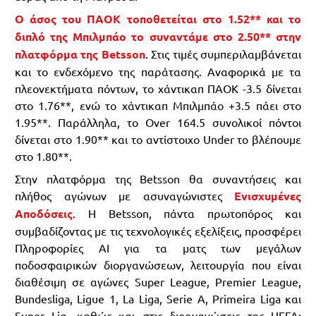
Ο άσος του ΠΑΟΚ τοποθετείται στο 1.52** και το
διπλό της Μπιλμπάο το συναντάμε στο 2.50** στην
πλατφόρμα της Betsson
. Στις τιμές συμπεριλαμβάνεται
και το ενδεχόμενο της παράτασης. Αναφορικά με τα
πλεονεκτήματα πόντων, το χάντικαπ ΠΑΟΚ -3.5 δίνεται
στο 1.76**, ενώ το χάντικαπ Μπιλμπάο +3.5 πάει στο
1.95**. Παράλληλα, το Over 164.5 συνολικοί πόντοι
δίνεται στο 1.90** και το αντίστοιχο Under το βλέπουμε
στο 1.80**.
Στην πλατφόρμα της Betsson θα συναντήσεις και
πλήθος αγώνων με ασυναγώνιστες
Ενισχυμένες
Αποδόσεις
. Η Betsson, πάντα πρωτοπόρος και
συμβαδίζοντας με τις τεχνολογικές εξελίξεις, προσφέρει
Πληροφορίες AI για τα ματς των μεγάλων
ποδοσφαιρικών διοργανώσεων, λειτουργία που είναι
διαθέσιμη σε αγώνες Super League, Premier League,
Bundesliga, Ligue 1, La Liga, Serie A, Primeira Liga και
Super Lig, καθώς και στις διοργανώσεις της UEFA: