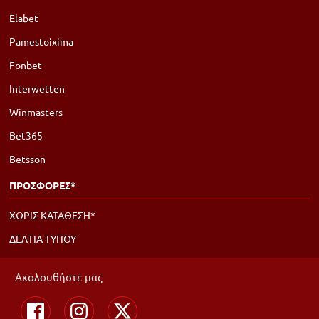
Elabet
Pamestoixima
Fonbet
Interwetten
Winmasters
Bet365
Betsson
ΠΡΟΣΦΟΡΕΣ*
ΧΩΡΙΣ ΚΑΤΑΘΕΣΗ*
ΔΕΛΤΙΑ ΤΥΠΟΥ
Ακολουθήστε μας