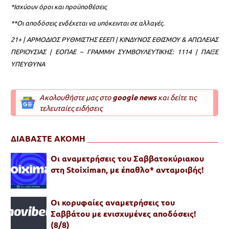
*Ισχύουν όροι και προϋποθέσεις
**Οι αποδόσεις ενδέχεται να υπόκεινται σε αλλαγές.
21+ | ΑΡΜΟΔΙΟΣ ΡΥΘΜΙΣΤΗΣ ΕΕΕΠ | ΚΙΝΔΥΝΟΣ ΕΘΙΣΜΟΥ & ΑΠΩΛΕΙΑΣ
ΠΕΡΙΟΥΣΙΑΣ | ΕΟΠΑΕ – ΓΡΑΜΜΗ ΣΥΜΒΟΥΛΕΥΤΙΚΗΣ: 1114 | ΠΑΙΞΕ
ΥΠΕΥΘΥΝΑ
Ακολουθήστε μας στο
google news
και δείτε τις
τελευταίες ειδήσεις
ΔΙΑΒΑΣΤΕ ΑΚΟΜΗ
Οι αναμετρήσεις του Σαββατοκύριακου
στη Stoiximan, με έπαθλο* ανταμοιβής!
Oι κορυφαίες αναμετρήσεις του
Σαββάτου με ενισχυμένες αποδόσεις!
(8/8)