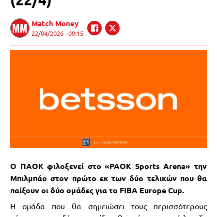
Match Money
22/04/2026 - 09:15
Ο ΠΑΟΚ φιλοξενεί στο «PAOK Sports Arena» την
Μπιλμπάο στον πρώτο εκ των δύο τελικών που θα
παίξουν οι δύο ομάδες για το FIBA Europe Cup.
Η ομάδα που θα σημειώσει τους περισσότερους