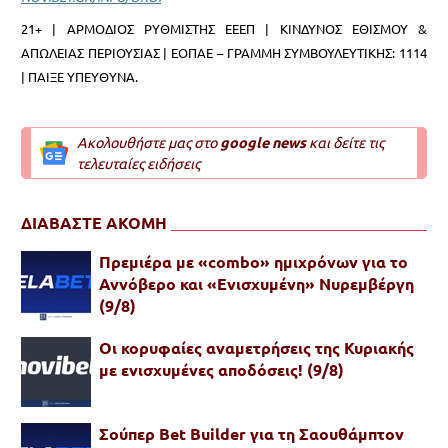
21+ | ΑΡΜΟΔΙΟΣ ΡΥΘΜΙΣΤΗΣ ΕΕΕΠ | ΚΙΝΔΥΝΟΣ ΕΘΙΣΜΟΥ &
ΑΠΩΛΕΙΑΣ ΠΕΡΙΟΥΣΙΑΣ | ΕΟΠΑΕ – ΓΡΑΜΜΗ ΣΥΜΒΟΥΛΕΥΤΙΚΗΣ: 1114
| ΠΑΙΞΕ ΥΠΕΥΘΥΝΑ.
Ακολουθήστε μας στο
google news
και δείτε τις
τελευταίες ειδήσεις
ΔΙΑΒΑΣΤΕ ΑΚΟΜΗ
Πρεμιέρα με «combo» ημιχρόνων για το
Αννόβερο και «Ενισχυμένη» Νυρεμβέργη
(9/8)
Oι κορυφαίες αναμετρήσεις της Κυριακής
με ενισχυμένες αποδόσεις! (9/8)
Σούπερ Bet Builder για τη Σαουθάμπτον