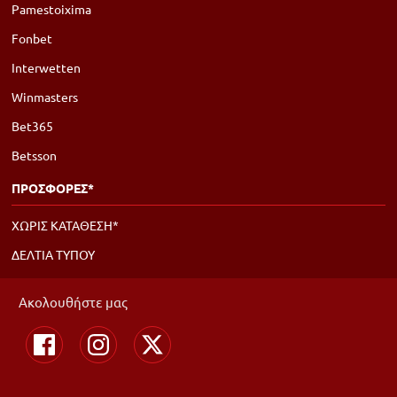
Pamestoixima
Fonbet
Interwetten
Winmasters
Bet365
Betsson
ΠΡΟΣΦΟΡΕΣ*
ΧΩΡΙΣ ΚΑΤΑΘΕΣΗ*
ΔΕΛΤΙΑ ΤΥΠΟΥ
Ακολουθήστε μας