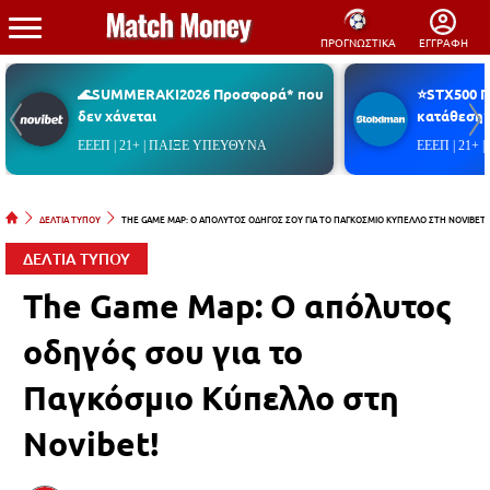
ΠΡΟΓΝΩΣΤΙΚΑ
ΕΓΓΡΑΦΗ
🌊SUMMERAKI2026 Προσφορά* που
⭐STX500 
δεν χάνεται
κατάθεση*
ΕΕΕΠ | 21+ | ΠΑΙΞΕ ΥΠΕΥΘΥΝΑ
ΕΕΕΠ | 21+
ΔΕΛΤΙΑ ΤΥΠΟΥ
THE GAME MAP: Ο ΑΠΟΛΥΤΟΣ ΟΔΗΓΟΣ ΣΟΥ ΓΙΑ ΤΟ ΠΑΓΚΟΣΜΙΟ ΚΥΠΕΛΛΟ ΣΤΗ NOVIBET!
ΔΕΛΤΙΑ ΤΥΠΟΥ
The Game Map: Ο απόλυτος
οδηγός σου για το
Παγκόσμιο Κύπελλο στη
Novibet!