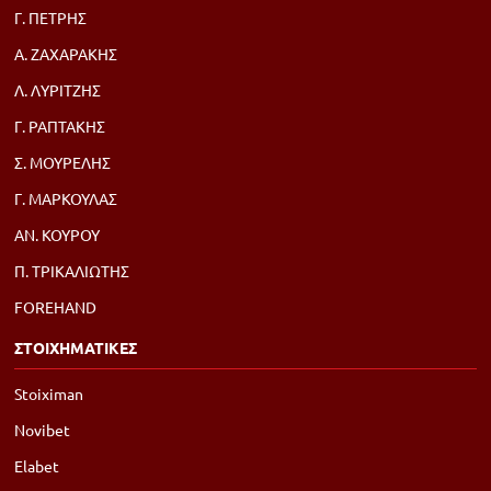
Γ. ΠΕΤΡΗΣ
Α. ΖΑΧΑΡΑΚΗΣ
Λ. ΛΥΡΙΤΖΗΣ
Γ. ΡΑΠΤΑΚΗΣ
Σ. ΜΟΥΡΕΛΗΣ
Γ. ΜΑΡΚΟΥΛΑΣ
ΑΝ. ΚΟΥΡΟΥ
Π. ΤΡΙΚΑΛΙΩΤΗΣ
FOREHAND
ΣΤΟΙΧΗΜΑΤΙΚΕΣ
Stoiximan
Novibet
Elabet