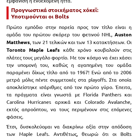
εμφάνιση ή ενδεχόμενη ήττα.
Προγνωστικά στοιχήματος χόκεϊ:
Υποτιμούνται οι Bolts
Πρώτο εμπόδιο στην πορεία προς τον τίτλο είναι η
ομάδα του πρώτου σκόρερ του φετινού NHL,
Auston
Matthews
, των 21 τελικών και των 13 κατακτήσεων. Οι
Toronto Maple Leafs
κάθε χρόνο κουβαλούν στις
πλάτες τους μεγάλο φορτίο. Με τον κόσμο να έχει χάσει
την υπομονή του, καθώς η αγαπημένη του ομάδα
παραμένει δίχως τίτλο από το 1967! Ενώ από το 2006
μετρά μόλις πέντε συμμετοχές στα playoffs. Στα οποία
αποκλείστηκε ισάριθμες από τον πρώτο γύρο. Έπειτα,
τα πράγματα είναι γνωστά με Florida Panthers και
Carolina Hurricanes αρχικά και Colorado Avalanche,
εκτός απροόπτου, να τους περιμένουν στις επόμενες
φάσεις.
Έτσι, δυσκολεύομαι να διακρίνω αξία στην απόδοση
των Maple Leafs. Αντιθέτως, θεωρώ ότι οι Bolts