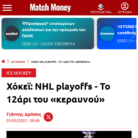
ΠΡΟΓΝΩΣΤΙΚΑ
ΕΓΓΡΑΦΗ
🦅Προσφορά* ενισχυμένων
⭐STX500 
αποδόσεων για την πρόκριση του
κατάθεση*
ΠΑΟΚ
ΕΕΕΠ | 21+
ΕΕΕΠ | 21+ | ΠΑΙΞΕ ΥΠΕΥΘΥΝΑ
ICE HOCKEY
ΧΟΚΕΙ: NHL PLAYOFFS - TO 12ΑΡΙ ΤΟΥ «ΚΕΡΑΥΝΟΥ»
ICE HOCKEY
Χόκεϊ: NHL playoffs - To
12άρι του «κεραυνού»
Γιάννης Δρόσος
01/05/2022 - 09:48