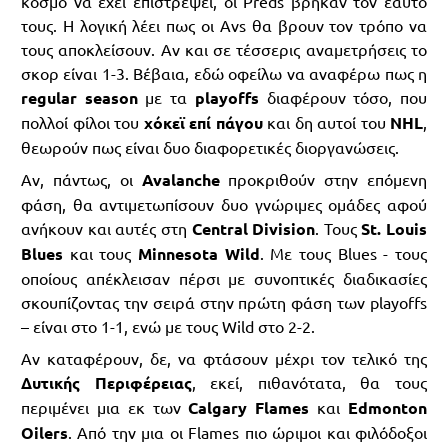
κόσμο να έχει επιστρέψει, οι Preds βρήκαν τον εαυτό
τους. Η λογική λέει πως οι Avs θα βρουν τον τρόπο να
τους αποκλείσουν. Αν και σε τέσσερις αναμετρήσεις το
σκορ είναι 1-3. Βέβαια, εδώ οφείλω να αναφέρω πως η
regular season
με τα
playoffs
διαφέρουν τόσο, που
πολλοί φίλοι του
χόκεϊ επί πάγου
και δη αυτοί του
NHL
,
θεωρούν πως είναι δυο διαφορετικές διοργανώσεις.
Αν, πάντως, οι
Avalanche
προκριθούν στην επόμενη
φάση, θα αντιμετωπίσουν δυο γνώριμες ομάδες αφού
ανήκουν και αυτές στη
Central Division
. Τους
St. Louis
Blues
και τους
Minnesota Wild
. Με τους Blues - τους
οποίους απέκλεισαν πέρσι με συνοπτικές διαδικασίες
σκουπίζοντας την σειρά στην πρώτη φάση των playoffs
– είναι στο 1-1, ενώ με τους Wild στο 2-2.
Αν καταφέρουν, δε, να φτάσουν μέχρι τον τελικό της
Δυτικής Περιφέρειας
, εκεί, πιθανότατα, θα τους
περιμένει μια εκ των
Calgary Flames
και
Edmonton
Oilers
. Από την μια οι Flames πιο ώριμοι και φιλόδοξοι