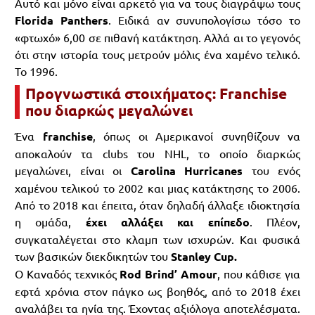
Αυτό και μόνο είναι αρκετό για να τους διαγράψω τους
Florida Panthers
. Ειδικά αν συνυπολογίσω τόσο το
«φτωχό» 6,00 σε πιθανή κατάκτηση. Αλλά αι το γεγονός
ότι στην ιστορία τους μετρούν μόλις ένα χαμένο τελικό.
Το 1996.
Προγνωστικά στοιχήματος: Franchise
που διαρκώς μεγαλώνει
Ένα
franchise
, όπως οι Αμερικανοί συνηθίζουν να
αποκαλούν τα clubs του NHL, το οποίο διαρκώς
μεγαλώνει, είναι οι
Carolina Hurricanes
του ενός
χαμένου τελικού το 2002 και μιας κατάκτησης το 2006.
Από το 2018 και έπειτα, όταν δηλαδή άλλαξε ιδιοκτησία
η ομάδα,
έχει αλλάξει και επίπεδο
. Πλέον,
συγκαταλέγεται στο κλαμπ των ισχυρών. Και φυσικά
των βασικών διεκδικητών του
Stanley Cup.
Ο Καναδός τεχνικός
Rod Brind’ Amour
, που κάθισε για
εφτά χρόνια στον πάγκο ως βοηθός, από το 2018 έχει
αναλάβει τα ηνία της. Έχοντας αξιόλογα αποτελέσματα.