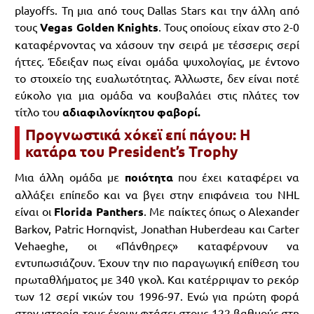
playoffs. Τη μια από τους Dallas Stars και την άλλη από
τους
Vegas Golden Knights
. Τους οποίους είχαν στο 2-0
καταφέρνοντας να χάσουν την σειρά με τέσσερις σερί
ήττες. Έδειξαν πως είναι ομάδα ψυχολογίας, με έντονο
το στοιχείο της ευαλωτότητας. Άλλωστε, δεν είναι ποτέ
εύκολο για μια ομάδα να κουβαλάει στις πλάτες τον
τίτλο του
αδιαφιλονίκητου φαβορί.
Προγνωστικά χόκεϊ επί πάγου: Η
κατάρα του President’s Trophy
Μια άλλη ομάδα με
ποιότητα
που έχει καταφέρει να
αλλάξει επίπεδο και να βγει στην επιφάνεια του NHL
είναι οι
Florida Panthers
. Με παίκτες όπως ο Alexander
Barkov, Patric Hornqvist, Jonathan Huberdeau και Carter
Vehaeghe, οι «Πάνθηρες» καταφέρνουν να
εντυπωσιάζουν. Έχουν την πιο παραγωγική επίθεση του
πρωταθλήματος με 340 γκολ. Και κατέρριψαν το ρεκόρ
των 12 σερί νικών του 1996-97. Ενώ για πρώτη φορά
στην ιστορία τους έχουν φτάσει στους 122 βαθμούς στη