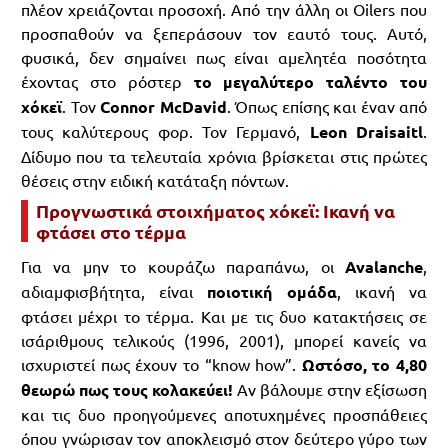
πλέον χρειάζονται προσοχή. Από την άλλη οι Oilers που
προσπαθούν να ξεπεράσουν τον εαυτό τους. Αυτό,
φυσικά, δεν σημαίνει πως είναι αμελητέα ποσότητα
έχοντας στο ρόστερ
το μεγαλύτερο ταλέντο του
χόκεϊ
. Τον
Connor McDavid
. Όπως επίσης και έναν από
τους καλύτερους φορ. Τον Γερμανό,
Leon Draisaitl
.
Δίδυμο που τα τελευταία χρόνια βρίσκεται στις πρώτες
θέσεις στην ειδική κατάταξη πόντων.
Προγνωστικά στοιχήματος χόκεϊ: Ικανή να
φτάσει στο τέρμα
Για να μην το κουράζω παραπάνω, οι
Avalanche
,
αδιαμφισβήτητα, είναι
ποιοτική ομάδα
, ικανή να
φτάσει μέχρι το τέρμα. Και με τις δυο κατακτήσεις σε
ισάριθμους τελικούς (1996, 2001), μπορεί κανείς να
ισχυριστεί πως έχουν το “know how”.
Ωστόσο, το 4,80
θεωρώ πως τους κολακεύει!
Αν βάλουμε στην εξίσωση
και τις δυο προηγούμενες αποτυχημένες προσπάθειες
όπου γνώρισαν τον αποκλεισμό στον δεύτερο γύρο των