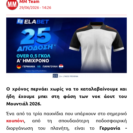
MM Team
29/06/2026 - 14:26
Ο χρόνος περνάει χωρίς να το καταλαβαίνουμε και
ήδη έχουμε μπει στη φάση των νοκ άουτ του
Μουντιάλ 2026.
Ένα από τα τρία παιχνίδια που υπάρχουν στο σημερινό
κουπόνι
, από τη σπουδαιότερη ποδοσφαιρική
διοργάνωση του πλανήτη, είναι το
Γερμανία -