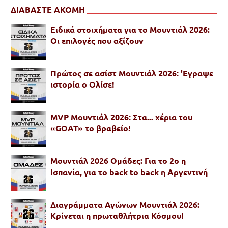
ΔΙΑΒΑΣΤΕ ΑΚΟΜΗ
Ειδικά στοιχήματα για το Μουντιάλ 2026:
Οι επιλογές που αξίζουν
Πρώτος σε ασίστ Μουντιάλ 2026: 'Εγραψε
ιστορία ο Ολίσε!
MVP Μουντιάλ 2026: Στα... χέρια του
«GOAT» το βραβείο!
Μουντιάλ 2026 Ομάδες: Για το 2ο η
Ισπανία, για το back to back η Αργεντινή
Διαγράμματα Αγώνων Μουντιάλ 2026:
Κρίνεται η πρωταθλήτρια Κόσμου!