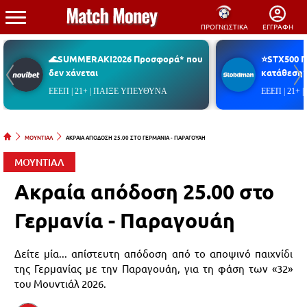
ΠΡΟΓΝΩΣΤΙΚΑ
ΕΓΓΡΑΦΗ
🌊SUMMERAKI2026 Προσφορά* που
⭐STX500 
δεν χάνεται
κατάθεση*
ΕΕΕΠ | 21+ | ΠΑΙΞΕ ΥΠΕΥΘΥΝΑ
ΕΕΕΠ | 21+
ΜΟΥΝΤΙΑΛ
ΑΚΡΑΙΑ ΑΠΟΔΟΣΗ 25.00 ΣΤΟ ΓΕΡΜΑΝΙΑ - ΠΑΡΑΓΟΥΑΗ
ΜΟΥΝΤΙΑΛ
Ακραία απόδοση 25.00 στο
Γερμανία - Παραγουάη
Δείτε μία... απίστευτη απόδοση από το αποψινό παιχνίδι
της Γερμανίας με την Παραγουάη, για τη φάση των «32»
του Μουντιάλ 2026.