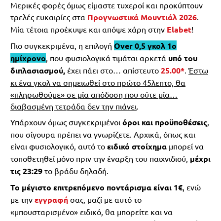
Μερικές φορές όμως είμαστε τυχεροί και προκύπτουν
τρελές ευκαιρίες στα
Προγνωστικά Μουντιάλ 2026
.
Μία τέτοια προέκυψε και απόψε χάρη στην
Elabet
!
Πιο συγκεκριμένα, η επιλογή
Over 0,5 γκολ 1ο
ημίχρονο
, που φυσιολογικά τιμάται αρκετά
υπό του
διπλασιασμού,
έχει πάει στο… απίστευτο
25.00*
.
Έστω
κι ένα γκολ να σημειωθεί στο πρώτο 45λεπτο, θα
«πληρωθούμε» σε μία απόδοση που ούτε μία…
διαβασμένη τετράδα δεν την πιάνει
.
Υπάρχουν όμως συγκεκριμένοι
όροι και
προϋποθέσεις
,
που σίγουρα πρέπει να γνωρίζετε. Αρχικά, όπως και
είναι φυσιολογικό, αυτό το
ειδικό στοίχημα
μπορεί να
τοποθετηθεί μόνο πριν την έναρξη του παιχνιδιού,
μέχρι
τις 23:29
το βράδυ δηλαδή.
Το μέγιστο επιτρεπόμενο ποντάρισμα είναι 1€
, ενώ
με την
εγγραφή
σας, μαζί με αυτό το
«μπουσταρισμένο» ειδικό, θα μπορείτε και να