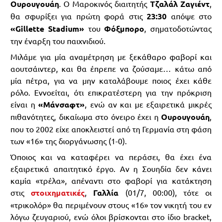
Ουρουγουάη
. Ο Μαροκινός διαιτητής
Τζαλάλ Ζαγιέντ
,
θα σφυρίξει για πρώτη φορά στις
23:30
απόψε στο
«Gillette Stadium»
του
Φόξμπορο
, σηματοδοτώντας
την έναρξη του παιχνιδιού.
Μιλάμε για μία αναμέτρηση με ξεκάθαρο φαβορί και
αουτσάιντερ, και θα έπρεπε να ζούσαμε… κάτω από
μία πέτρα, για να μην καταλάβουμε ποιος έχει κάθε
ρόλο. Εννοείται, ότι επικρατέστερη για την πρόκριση
είναι η
«Μάνσαφτ»
, ενώ αν και με εξαιρετικά μικρές
πιθανότητες, δικαίωμα στο όνειρο έχει η
Ουρουγουάη
,
που το 2002 είχε αποκλειστεί από τη Γερμανία στη φάση
των «16» της διοργάνωσης (1-0).
Όποιος και να καταφέρει να περάσει, θα έχει ένα
εξαιρετικά απαιτητικό έργο. Αν η Σουηδία δεν κάνει
καμία «τρέλα», απέναντι στο φαβορί για κατάκτηση
στις
στοιχηματικές
,
Γαλλία
(01/7, 00:00), τότε οι
«τρικολόρ» θα περιμένουν στους «16» τον νικητή του εν
λόγω ζευγαριού, ενώ όλοι βρίσκονται στο ίδιο bracket,