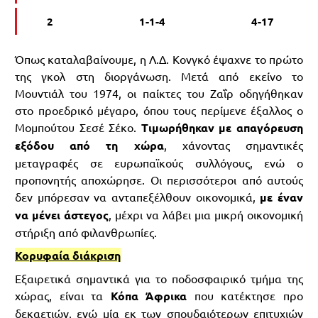
2
1-1-4
4-17
Όπως καταλαβαίνουμε, η Λ.Δ. Κονγκό έψαχνε το πρώτο
της γκολ στη διοργάνωση. Μετά από εκείνο το
Μουντιάλ του 1974, οι παίκτες του Ζαΐρ οδηγήθηκαν
στο προεδρικό μέγαρο, όπου τους περίμενε έξαλλος ο
Μομπούτου Σεσέ Σέκο.
Τιμωρήθηκαν με απαγόρευση
εξόδου από τη χώρα
, χάνοντας σημαντικές
μεταγραφές σε ευρωπαϊκούς συλλόγους, ενώ ο
προπονητής αποχώρησε. Οι περισσότεροι από αυτούς
δεν μπόρεσαν να ανταπεξέλθουν οικονομικά,
με έναν
να μένει άστεγος
, μέχρι να λάβει μια μικρή οικονομική
στήριξη από φιλανθρωπίες.
Κορυφαία διάκριση
Εξαιρετικά σημαντικά για το ποδοσφαιρικό τμήμα της
χώρας, είναι τα
Κόπα Άφρικα
που κατέκτησε προ
δεκαετιών, ενώ μία εκ των σπουδαιότερων επιτυχιών