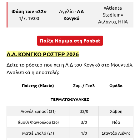
«Atlanta
Φάση των «32»
Αγγλία -
ΛΔ
Stadium»
1/7, 19:00
Κονγκό
Ατλάντα, ΗΠΑ
Παίξε Νόμιμα στη Fonbet
Λ.Δ. ΚΟΝΓΚΟ ΡΟΣΤΕΡ 2026
Δείτε το ρόστερ που χει η Λ.Δ του Κονγκό στο Μουντιάλ.
Αναλυτικά η αποστολή:
Παίχτης (Ηλικία)
Συμ. / Γκολ
Ομάδα
ΤΕΡΜΑΤΟΦΥΛΑΚΕΣ
Λιονέλ Εμπασί (31)
32/0
Χάβρη
Τίμοθι Φαγιουλού (26)
3/0
Νόα
Ματιέ Επολό (21)
1/0
Σταντάρ Λιέγης