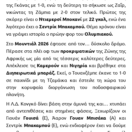
της Γκάνας με 1-0, ενώ τη δεύτερη το σήκωσε ως Ζαΐρ,
νικώντας τη Ζάμπια με 2-0 στον τελικό. Πρώτος της
σκόρερ είναι ο
Ντιεμερσί Μποκανί
με
22 γκολ,
ενώ ένα
λιγότερο έχει ο
Σεντρίκ Μπακαμπού.
Θέμα χρόνου είναι
να γράψει ιστορία ο πρώην φορ του
Ολυμπιακού.
Στο
Μουντιάλ 2026
έφτασε από τον… δύσκολο δρόμο.
Πέρασε στα πλέι οφ των
προκριματικών
της Ζώνης της
Αφρικής ως μία από τις τέσσερις καλύτερες δεύτερες.
Απέκλεισε τις
Καμερούν
και
Νιγηρία
και βρέθηκε στα
Διηπειρωτικά μπαράζ.
Εκεί, ο Τουανζέμπε έκανε το 1-0
σε παιχνίδι με τη Τζαμάικα και έστειλε τη χώρα του
στην κορυφαία διοργάνωση του ποδοσφαιρικού
πλανήτη.
Η Λ.Δ. Κονγκό δίνει βάση στην άμυνά της και… χτυπάει
από αντεπιθέσεις και στημένες φάσεις. Ξεχωρίζουν οι
Γιουάν
Γουισά
(Ε), Άαρον
Γουαν Μπισάκα
(Α) και
Σεντρίκ
Μπακαμπού
(Ε), ενώ ενδιαφέρον έχει να δούμε