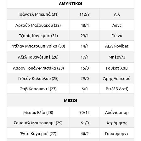
ΑΜΥΝΤΙΚΟΙ
Τσάνσελ Μπεμπά (31)
112/7
Λιλ
Αρτούρ Μαζουακού (32)
48/4
Λανς
Τζορίς Καγιεμπέ (31)
29/1
Γκενκ
Ντίλαν Μπατουμπινσίκα (30)
14/1
ΑΕΛ Novibet
Άξελ Τουανζεμπέ (28)
17/1
Μπέρνλι
Άαρον Γουάν-Μπισάκα (28)
15/0
Γουέστ Χαμ
Γιδεόν Καλούλου (25)
29/0
Άρης Λεμεσού
Στιβ Καπουαντί (27)
6/0
Βιτζέβ Λοτζ
ΜΕΣΟΙ
Μεσάκ Ελία (28)
70/12
Αλάνιασπορ
Σαμουέλ Μουτουσαμί (29)
61/0
Ατρόμητος
Έντο Καγιεμπέ (27)
46/2
Γουότφορντ