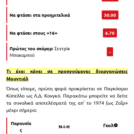
Να φτάσει στα προημιτελικά
30.00
Να φτάσει στους «16»
6.70
Πρώτος του σκόρερ:
Σεντρίκ
-
Μπακαμπού
Τι έχει κάνει σε προηγούμενες διοργανώσεις
Μουντιάλ
Όπως είπαμε, πρώτη φορά προκρίνεται σε Παγκόσμιο
Κύπελλο ως Λ.Δ. Κονγκό. Παρακάτω μπορείτε να δείτε
τα συνολικά αποτελέσματά της απ' το 1974 (ως Ζαΐρ»
μέχρι σήμερα:
Παρουσίε
Γκολ⚽
Ν-Ι-Η
ς