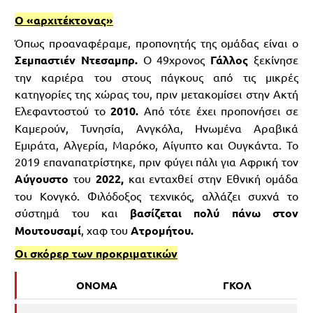
Ο «αρχιτέκτονας»
Όπως προαναφέραμε, προπονητής της ομάδας είναι ο
Σεμπαστιέν Ντεσαμπρ.
Ο 49χρονος
Γάλλος
ξεκίνησε
την καριέρα του στους πάγκους από τις μικρές
κατηγορίες της χώρας του, πριν μετακομίσει στην Ακτή
Ελεφαντοστού το
2010.
Από τότε έχει προπονήσει σε
Καμερούν, Τυνησία, Ανγκόλα, Ηνωμένα Αραβικά
Εμιράτα, Αλγερία, Μαρόκο, Αίγυπτο και Ουγκάντα. Το
2019 επαναπατρίστηκε, πριν φύγει πάλι για Αφρική τον
Αύγουστο
του
2022,
και ενταχθεί στην Εθνική ομάδα
του Κονγκό. Φιλόδοξος τεχνικός, αλλάζει συχνά το
σύστημά του και
βασίζεται πολύ πάνω στον
Μουτουσαμί
, χαφ του
Ατρομήτου.
Οι σκόρερ των προκριματικών
ΟΝΟΜΑ
ΓΚΟΛ