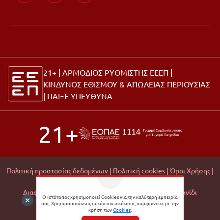
21+ | ΑΡΜΟΔΙΟΣ ΡΥΘΜΙΣΤΗΣ ΕΕΕΠ |
ΚΙΝΔΥΝΟΣ ΕΘΙΣΜΟΥ & ΑΠΩΛΕΙΑΣ ΠΕΡΙΟΥΣΙΑΣ
|
ΠΑΙΞΕ ΥΠΕΥΘΥΝΑ
21+
Πολιτική προστασίας δεδομένων |
Πολιτική cookies |
Όροι Χρήσης |
Σχετικά με εμάς |
Editorial Policy |
Διαφάνεια Εμπορικών Συνεργασιών |
Υπεύθυνο Παιχνίδι
Ο ιστότοπος χρησιμοποιεί Cookies για την καλύτερη εμπειρία
σας. Χρησιμοποιώντας αυτόν τον ιστότοπο, συμφωνείτε με την
© 2026 Matchmoney
χρήση των
Cookies
.