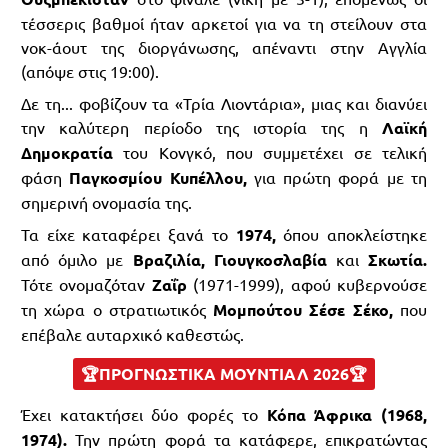
τέσσερις βαθμοί ήταν αρκετοί για να τη στείλουν στα
νοκ-άουτ της διοργάνωσης, απέναντι στην Αγγλία
(απόψε στις 19:00).
Δε τη... φοβίζουν τα «Τρία Λιοντάρια», μιας και διανύει
την καλύτερη περίοδο της ιστορία της η
Λαϊκή
Δημοκρατία
του Κονγκό, που συμμετέχει σε τελική
φάση
Παγκοσμίου Κυπέλλου,
για πρώτη φορά με τη
σημερινή ονομασία της.
Τα είχε καταφέρει ξανά το
1974,
όπου αποκλείστηκε
από όμιλο με
Βραζιλία, Γιουγκοσλαβία
και
Σκωτία.
Τότε ονομαζόταν
Ζαΐρ
(1971-1999), αφού κυβερνούσε
τη χώρα ο στρατιωτικός
Μομπούτου Σέσε Σέκο,
που
επέβαλε αυταρχικό καθεστώς.
🏆ΠΡΟΓΝΩΣΤΙΚΑ ΜΟΥΝΤΙΑΛ 2026🏆
Έχει κατακτήσει δύο φορές το
Κόπα Άφρικα (1968,
1974).
Την πρώτη φορά τα κατάφερε, επικρατώντας