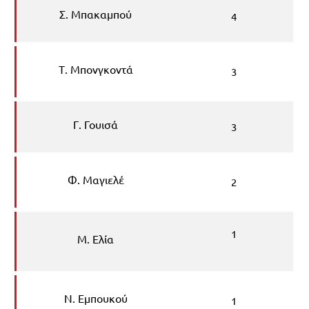
Σ. Μπακαμπού
4
Τ. Μπονγκοντά
3
Γ. Γουισά
3
Φ. Μαγιελέ
2
1
Μ. Ελία
Ν. Εμπουκού
1