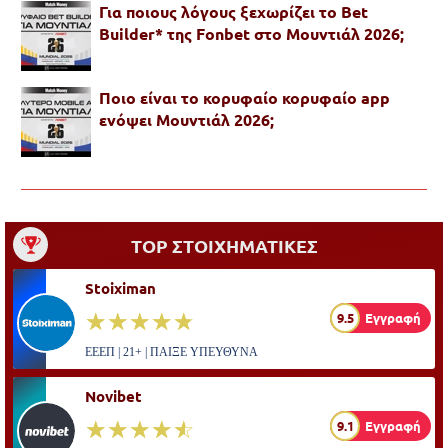
Για ποιους λόγους ξεχωρίζει το Bet
Builder* της Fonbet στο Μουντιάλ 2026;
Ποιο είναι το κορυφαίο κορυφαίο app
ενόψει Μουντιάλ 2026;
TOP ΣΤΟΙΧΗΜΑΤΙΚΕΣ
Stoiximan
☆☆☆☆☆
★★★★★
9.5
Εγγραφή
ΕΕΕΠ | 21+ | ΠΑΙΞΕ ΥΠΕΥΘΥΝΑ
Novibet
☆☆☆☆☆
★★★★★
9.1
Εγγραφή