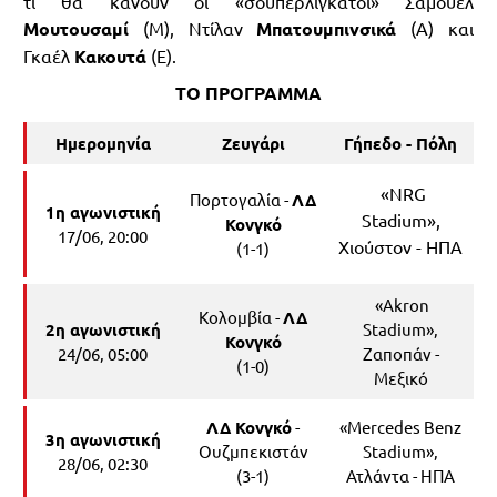
τι θα κάνουν οι «σουπερλιγκάτοι» Σαμουέλ
Μουτουσαμί
(Μ), Ντίλαν
Μπατουμπινσικά
(Α) και
Γκαέλ
Κακουτά
(Ε).
ΤΟ ΠΡΟΓΡΑΜΜΑ
Ημερομηνία
Ζευγάρι
Γήπεδο - Πόλη
«NRG
Πορτογαλία -
ΛΔ
1η αγωνιστική
Stadium»,
Κονγκό
17/06, 20:00
Χιούστον - ΗΠΑ
(1-1)
«Akron
Κολομβία -
ΛΔ
2η αγωνιστική
Stadium»,
Κονγκό
24/06, 05:00
Ζαποπάν -
(1-0)
Μεξικό
ΛΔ Κονγκό
-
«Mercedes Benz
3η αγωνιστική
Ουζμπεκιστάν
Stadium»,
28/06, 02:30
(3-1)
Ατλάντα - ΗΠΑ