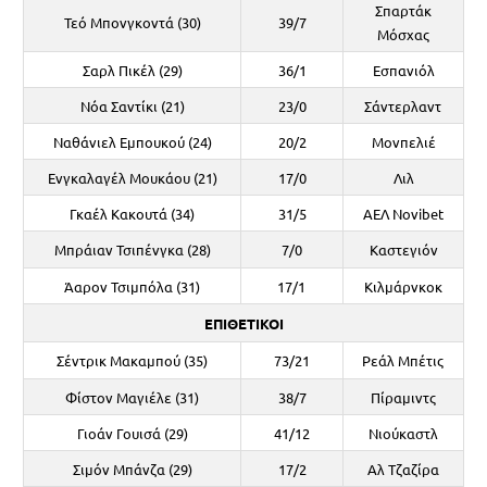
Σπαρτάκ
Τεό Μπονγκοντά (30)
39/7
Μόσχας
Σαρλ Πικέλ (29)
36/1
Εσπανιόλ
Νόα Σαντίκι (21)
23/0
Σάντερλαντ
Ναθάνιελ Εμπουκού (24)
20/2
Μονπελιέ
Ενγκαλαγέλ Μουκάου (21)
17/0
Λιλ
Γκαέλ Κακουτά (34)
31/5
ΑΕΛ Novibet
Μπράιαν Τσιπένγκα (28)
7/0
Καστεγιόν
Άαρον Τσιμπόλα (31)
17/1
Κιλμάρνκοκ
ΕΠΙΘΕΤΙΚΟΙ
Σέντρικ Μακαμπού (35)
73/21
Ρεάλ Μπέτις
Φίστον Μαγιέλε (31)
38/7
Πίραμιντς
Γιοάν Γουισά (29)
41/12
Νιούκαστλ
Σιμόν Μπάνζα (29)
17/2
Αλ Τζαζίρα