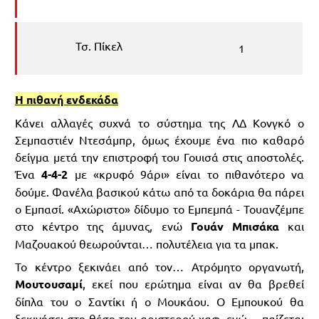
Τσ. Πίκελ
1
Η πιθανή ενδεκάδα
Κάνει αλλαγές συχνά το σύστημα της ΛΔ Κονγκό ο
Σεμπαστιέν Ντεσάμπρ, όμως έχουμε ένα πιο καθαρό
δείγμα μετά την επιστροφή του Γουισά στις αποστολές.
Ένα
4-4-2
με «κρυφό 9άρι» είναι το πιθανότερο να
δούμε. Φανέλα βασικού κάτω από τα δοκάρια θα πάρει
ο Εμπασί. «Αχώριστο» δίδυμο το Εμπεμπά - Τουανζέμπε
στο κέντρο της άμυνας, ενώ
Γουάν Μπισάκα
και
Μαζουακού θεωρούνται… πολυτέλεια για τα μπακ.
Το κέντρο ξεκινάει από τον… Ατρόμητο οργανωτή,
Μουτουσαμί
, εκεί που ερώτημα είναι αν θα βρεθεί
δίπλα του ο Σαντίκι ή ο Μουκάου. Ο Εμπουκού θα
ξεκινήσει στη θέση του αριστερού χαφ, ενώ… παίζεται