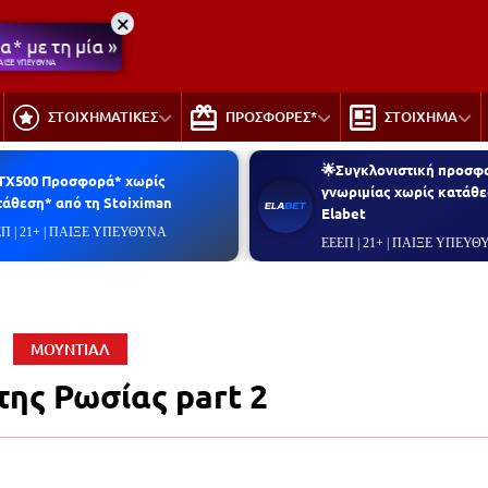
* με τη μία »
 ΠΑΙΞΕ ΥΠΕΥΘΥΝΑ
ΣΤΟΙΧΗΜΑΤΙΚΕΣ
ΠΡΟΣΦΟΡΕΣ*
ΣΤΟΙΧΗΜΑ
🌟Συγκλονιστική προσφ
TX500 Προσφορά* χωρίς
γνωριμίας χωρίς κατάθε
τάθεση* από τη Stoiximan
Elabet
Π | 21+ | ΠΑΙΞΕ ΥΠΕΥΘΥΝΑ
ΕΕΕΠ | 21+ | ΠΑΙΞΕ ΥΠΕΥ
ΜΟΥΝΤΙΑΛ
 της Ρωσίας part 2