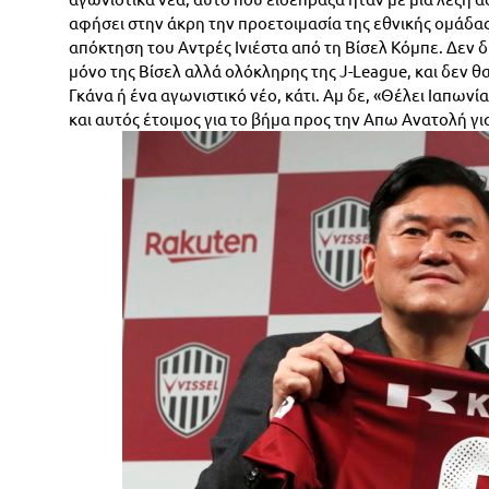
αφήσει στην άκρη την προετοιμασία της εθνικής ομάδας
απόκτηση του Αντρές Ινιέστα από τη Βίσελ Κόμπε. Δεν δ
μόνο της Βίσελ αλλά ολόκληρης της J-League, και δεν θα
Γκάνα ή ένα αγωνιστικό νέο, κάτι. Αμ δε, «Θέλει Ιαπωνία
και αυτός έτοιμος για το βήμα προς την Απω Ανατολή γι