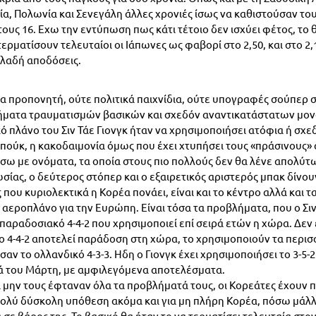
βία, Πολωνία και Σενεγάλη άλλες χρονιές ίσως να καθιστούσαν το
ους 16. Εχω την εντύπωση πως κάτι τέτοιο δεν ισχύει φέτος, το θ
 τερματίσουν τελευταίοι οι Ιάπωνες ως φαβορί στο 2,50, και στο 2,
ηλαδή αποδόσεις.
α προπονητή, ούτε πολιτικά παιχνίδια, ούτε υπογραφές σούπερ σ
λήματα τραυματισμών βασικών και σχεδόν αναντικατάστατων μο
ό πλάνο του Σιν Τάε Γιονγκ ήταν να χρησιμοποιήσει ατόφια ή σχε
πούκ, η κακοδαιμονία όμως που έχει χτυπήσει τους «πράσινους» 
ω με ονόματα, τα οποία στους πιο πολλούς δεν θα λένε απολύτω
ωσίας, ο δεύτερος στόπερ και ο εξαιρετικός αριστερός μπακ δίνο
ου κυριολεκτικά η Κορέα πονάει, είναι και το κέντρο αλλά και τα
 αεροπλάνο για την Ευρώπη. Είναι τόσα τα προβλήματα, που ο Σιν
αραδοσιακό 4-4-2 που χρησιμοποιεί επί σειρά ετών η χώρα. Δεν ε
ο 4-4-2 αποτελεί παράδοση στη χώρα, το χρησιμοποιούν τα περι
αν το ολλανδικό 4-3-3. Ηδη ο Γιονγκ έχει χρησιμοποιήσει το 3-5-2
ικά του Μάρτη, με αμφιλεγόμενα αποτελέσματα.
μην τους έφταναν όλα τα προβλήματά τους, οι Κορεάτες έχουν π
 πολύ δύσκολη υπόθεση ακόμα και για μη πλήρη Κορέα, πόσω μάλλ
σε βάρος της. Το βασικό θα ήταν το να τερματίσει τελευταία στον