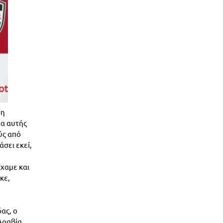
τη
μα αυτής
ύς από
άσει εκεί,
ίχαμε και
κε,
ας, ο
Αραβία,