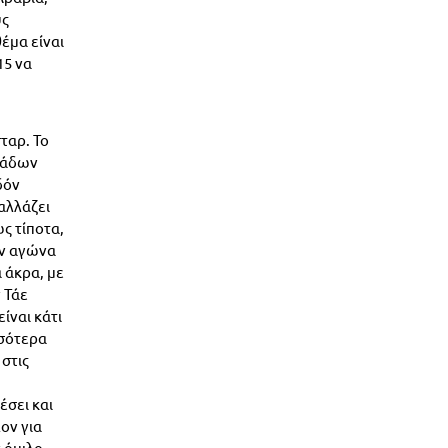
υς
έμα είναι
15 να
ταρ. Το
νάδων
δόν
αλλάζει
ς τίποτα,
υν αγώνα
 άκρα, με
 Τάε
ίναι κάτι
σσότερα
 στις
έσει και
ον για
 όμιλο,