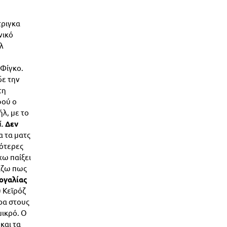
τριγκα
νικό
λ
 Φίγκο.
δε την
τη
φού ο
ήλ, με το
ί.
Δ
εν
 τα ματς
σότερες
χω παίξει
μίζω πως
τογαλίας
υ Κεϊρόζ
τρα στους
μικρό. Ο
και τα