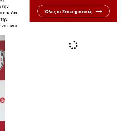
α την
Όλες οι Στοιχηματικές
άτους όχι
 την
 να είναι