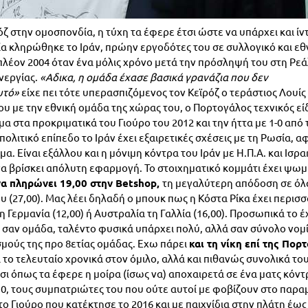
όζ στην ομοσπονδία, η τύχη τα έφερε έτσι ώστε να υπάρχει και ίν
ία κληρώθηκε το Ιράν, πρώην εργοδότες του σε συλλογικό και εθ
 πλέον 2004 όταν ένα μόλις χρόνο μετά την πρόσληψή του στη Ρεά
νεργίας.
«
Α
δικα, η ομάδα έχασε βασικά γρανάζια που δεν
αυτό»
είχε πει τότε υπερασπιζόμενος τον Κεϊρόζ ο τεράστιος Λουίς
ου με την εθνική ομάδα της χώρας του, ο Πορτογάλος τεχνικός εί
α στα προκριματικά του Γιούρο του 2012 και την ήττα με 1-0 από 
πολιτικό επίπεδο το Ιράν έχει εξαιρετικές σχέσεις με τη Ρωσία, α
 Είναι εξάλλου και η μόνιμη κόντρα του Ιράν με Η.Π.Α. και Ισρα
 να βρίσκει απόλυτη εφαρμογή. Το στοιχηματικό κομμάτι έχει ψωμ
 να πληρώνει 19,00 στην Betshop,
τη μεγαλύτερη απόδοση σε όλα
υ (27,00). Μας λέει δηλαδή ο μπουκ πως η Κόστα Ρίκα έχει περισ
τη Γερμανία (12,00) ή Αυστραλία τη Γαλλία (16,00). Προσωπικά το έ
υ σαν ομάδα, ταλέντο φυσικά υπάρχει πολύ, αλλά σαν σύνολο νο
σμούς της προ 8ετίας ομάδας. Εχω πάρει
και τη νίκη επί της Πορ
 το τελευταίο χρονικά στον όμιλο, αλλά και πιθανώς συνολικά το
σι όπως τα έφερε η μοίρα (ίσως να) αποχαιρετά σε ένα ματς κόν
0, τους συμπατριώτες του που ούτε αυτοί με φοβίζουν στο παρα
ο Γιούρο που κατέκτησε το 2016 και με παιχνίδια στην πλάτη έως 