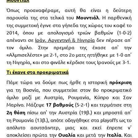
Όπως προαναφέραμε, αυτή θα είναι η δεύτερη
παρουσία της στα τελικά του
Μουντιάλ
. Η παρθενική
της συμμετοχή έγινε στα γήπεδα της χώρας του καφέ το
2014, όπου με απολογισμό τριών βαθμών (1-0-2)
απέναντι σε
Ιράν, Αργεντινή & Νιγηρία
δεν πέρασε απ'
τον όμιλο. Στην πρεμιέρα της έχασε απ' την
«Αλμπισελέστε» με 2-1, στο 2ο ματς ηττήθηκε με 1-0 απ'
τη Νιγηρία, και στο φινάλε κέρδισε τους Ιρανούς με 3-1.
Τι έκανε στα προκριματικά
Πάμε τώρα να δούμε πως ήρθε η ιστορική
πρόκριση
για τη Βοσνία, που συμμετείχε στον 8ο προκριματικό
όμιλο μαζί με Αυστρία, Ρουμανία, Κύπρο και Σαν
Μαρίνο. Μάζεψε
17 βαθμούς
(5-2-1) και τερμάτισε στη
2η θέση
πίσω απ' την Αυστρία (19β.) και μπροστά απ'
τη Ρουμανία (13β.), οπότε οδηγήθηκε στα playoffs ως το
απόλυτο αουτσάιντερ, μιας και εκεί έπρεπε ν'
αποκλείσει πρώτα την
Ουαλία
και μετά την
Ιταλία
. Και