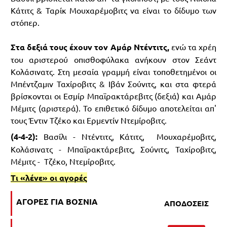
Κάτιτς & Ταρίκ Μουχαρέμοβιτς να είναι το δίδυμο των
στόπερ.
Στα δεξιά τους έχουν τον Αμάρ Ντέντιτς,
ενώ τα χρέη
του αριστερού οπισθοφύλακα ανήκουν στον Σεάντ
Κολάσινατς. Στη μεσαία γραμμή είναι τοποθετημένοι οι
Μπέντζαμιν Ταχίροβιτς & Ιβάν Σούνιτς, και στα φτερά
βρίσκονται οι Εσμίρ Μπαϊρακτάρεβιτς (δεξιά) και Αμάρ
Μέμιτς (αριστερά). Το επιθετικό δίδυμο αποτελείται απ'
τους Έντιν Τζέκο και Ερμεντίν Ντεμίροβιτς.
(4-4-2):
Βασίλι - Ντέντιτς, Κάτιτς, Μουχαρέμοβιτς,
Κολάσινατς - Μπαϊρακτάρεβιτς, Σούνιτς, Ταχίροβιτς,
Μέμιτς - Τζέκο, Ντεμίροβιτς.
Τι «λένε» οι αγορές
ΑΓΟΡΕΣ ΓΙΑ ΒΟΣΝΙΑ
ΑΠΟΔΟΣΕΙΣ