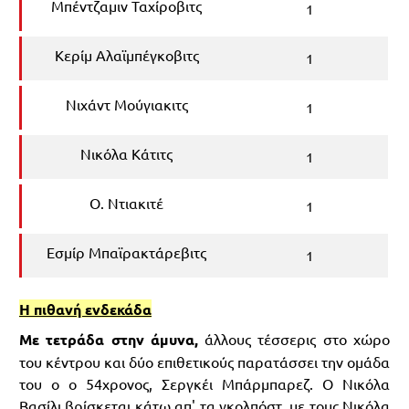
Μπέντζαμιν Ταχίροβιτς
1
Κερίμ Αλαϊμπέγκοβιτς
1
Νιχάντ Μούγιακιτς
1
Νικόλα Κάτιτς
1
Ο. Ντιακιτέ
1
Εσμίρ Μπαϊρακτάρεβιτς
1
Η πιθανή ενδεκάδα
Με τετράδα στην άμυνα,
άλλους τέσσερις στο χώρο
του κέντρου και δύο επιθετικούς παρατάσσει την ομάδα
του ο ο 54χρονος, Σεργκέι Μπάρμπαρεζ. Ο Νικόλα
Βασίλι βρίσκεται κάτω απ' τα γκολπόστ, με τους Νικόλα