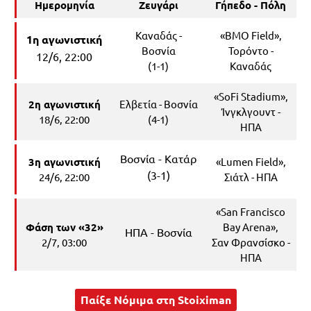
Ημερομηνία
Ζευγάρι
Γήπεδο - Πόλη
Καναδάς -
«BMO Field»,
1η αγωνιστική
Βοσνία
Τορόντο -
12/6, 22:00
(1-1)
Καναδάς
«SoFi Stadium»,
2η αγωνιστική
Ελβετία - Βοσνία
Ίνγκλγουντ -
18/6, 22:00
(4-1)
ΗΠΑ
Βοσνία - Κατάρ
3η αγωνιστική
«Lumen Field»,
(3-1)
24/6, 22:00
Σιάτλ - ΗΠΑ
«San Francisco
Φάση των «32»
Bay Arena»,
ΗΠΑ - Βοσνία
2/7, 03:00
Σαν Φρανσίσκο -
ΗΠΑ
Παίξε Νόμιμα στη Stoiximan