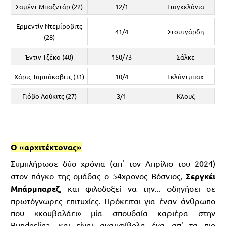
Σαμέντ Μπαζντάρ (22)
12/1
Γιαγκελόνια
Ερμεντίν Ντεμίροβιτς
41/4
Στουτγάρδη
(28)
Έντιν Τζέκο (40)
150/73
Σάλκε
Χάρις Ταμπάκοβιτς (31)
10/4
Γκλάντμπαχ
Γιόβο Λούκιτς (27)
3/1
Κλουζ
Ο «αρχιτέκτονας»
Συμπλήρωσε δύο χρόνια (απ' τον Απρίλιο του 2024)
στον πάγκο της ομάδας ο 54χρονος Βόσνιος,
Σεργκέι
Μπάρμπαρεζ
, και φιλοδοξεί να την... οδηγήσει σε
πρωτόγνωρες επιτυχίες. Πρόκειται για έναν άνθρωπο
που «κουβαλάει» μία σπουδαία καριέρα στην
Bundesliga, και είναι αναμφίβολα ένα απ' τα πιο