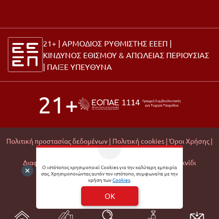
21+ | ΑΡΜΟΔΙΟΣ ΡΥΘΜΙΣΤΗΣ ΕΕΕΠ |
ΚΙΝΔΥΝΟΣ ΕΘΙΣΜΟΥ & ΑΠΩΛΕΙΑΣ ΠΕΡΙΟΥΣΙΑΣ
|
ΠΑΙΞΕ ΥΠΕΥΘΥΝΑ
21+
Πολιτική προστασίας δεδομένων |
Πολιτική cookies |
Όροι Χρήσης |
Σχετικά με εμάς |
Editorial Policy |
Διαφάνεια Εμπορικών Συνεργασιών |
Υπεύθυνο Παιχνίδι
Ο ιστότοπος χρησιμοποιεί Cookies για την καλύτερη εμπειρία
σας. Χρησιμοποιώντας αυτόν τον ιστότοπο, συμφωνείτε με την
© 2026 Matchmoney
χρήση των
Cookies
.
Developed by
Digital Winners
OK