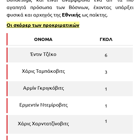
αγαπητά πρόσωπα των Βόσνιων, έχοντας υπάρξει
φυσικά και αρχηγός της
Eθνικής
ως παίκτης.
Οι σκόρερ των προκριματικών
ΟΝΟΜΑ
ΓΚΟΛ
Έντιν Τζέκο
6
Χάρις Ταμπάκοβιτς
3
Αρμίν Γκριγκόβιτς
1
Ερμεντίν Ντεμίροβιτς
1
1
Χάρις Χαρντατζίνοβιτς