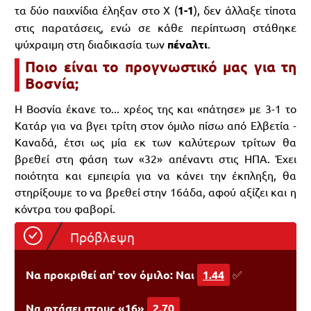
τα δύο παιχνίδια έληξαν στο Χ (
1-1
), δεν άλλαξε τίποτα
στις παρατάσεις, ενώ σε κάθε περίπτωση στάθηκε
ψύχραιμη στη διαδικασία των
πέναλτι
.
Ποιο είναι το προγνωστικό μας για τη
Βοσνία;
Η Βοσνία έκανε το... χρέος της και «πάτησε» με 3-1 το
Κατάρ για να βγει τρίτη στον όμιλο πίσω από Ελβετία -
Καναδά, έτσι ως μία εκ των καλύτερων τρίτων θα
βρεθεί στη φάση των «32» απέναντι στις ΗΠΑ. Έχει
ποιότητα και εμπειρία για να κάνει την έκπληξη, θα
στηρίξουμε το να βρεθεί στην 16άδα, αφού αξίζει και η
κόντρα του φαβορί.
Πρόβλεψη
Να προκριθεί απ' τον όμιλο: Ναι
1.44
✅
Να φτάσει στους «16»
2.70