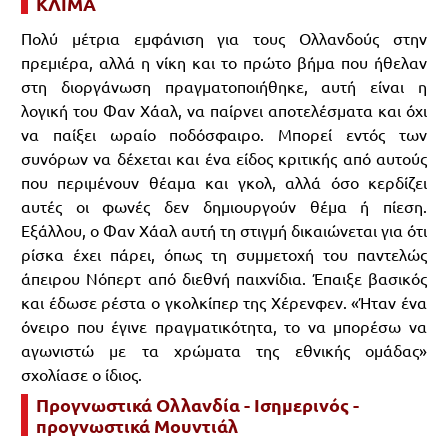
ΚΛΙΜΑ
Πολύ μέτρια εμφάνιση για τους Ολλανδούς στην
πρεμιέρα, αλλά η νίκη και το πρώτο βήμα που ήθελαν
στη διοργάνωση πραγματοποιήθηκε, αυτή είναι η
λογική του Φαν Χάαλ, να παίρνει αποτελέσματα και όχι
να παίξει ωραίο ποδόσφαιρο. Μπορεί εντός των
συνόρων να δέχεται και ένα είδος κριτικής από αυτούς
που περιμένουν θέαμα και γκολ, αλλά όσο κερδίζει
αυτές οι φωνές δεν δημιουργούν θέμα ή πίεση.
Εξάλλου, ο Φαν Χάαλ αυτή τη στιγμή δικαιώνεται για ότι
ρίσκα έχει πάρει, όπως τη συμμετοχή του παντελώς
άπειρου Νόπερτ από διεθνή παιχνίδια. Έπαιξε βασικός
και έδωσε ρέστα ο γκολκίπερ της Χέρενφεν. «Ήταν ένα
όνειρο που έγινε πραγματικότητα, το να μπορέσω να
αγωνιστώ με τα χρώματα της εθνικής ομάδας»
σχολίασε ο ίδιος.
Προγνωστικά Ολλανδία - Ισημερινός -
προγνωστικά Μουντιάλ