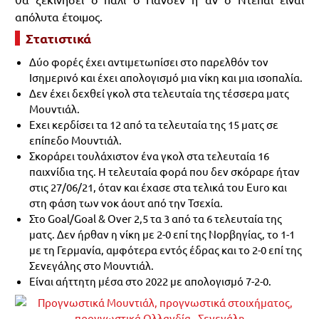
απόλυτα έτοιμος.
Στατιστικά
Δύο φορές έχει αντιμετωπίσει στο παρελθόν τον
Ισημερινό και έχει απολογισμό μια νίκη και μια ισοπαλία.
Δεν έχει δεχθεί γκολ στα τελευταία της τέσσερα ματς
Μουντιάλ.
Εχει κερδίσει τα 12 από τα τελευταία της 15 ματς σε
επίπεδο Μουντιάλ.
Σκοράρει τουλάχιστον ένα γκολ στα τελευταία 16
παιχνίδια της. Η τελευταία φορά που δεν σκόραρε ήταν
στις 27/06/21, όταν και έχασε στα τελικά του Euro και
στη φάση των νοκ άουτ από την Τσεχία.
Στο Goal/Goal & Over 2,5 τα 3 από τα 6 τελευταία της
ματς. Δεν ήρθαν η νίκη με 2-0 επί της Νορβηγίας, το 1-1
με τη Γερμανία, αμφότερα εντός έδρας και το 2-0 επί της
Σενεγάλης στο Μουντιάλ.
Είναι αήττητη μέσα στο 2022 με απολογισμό 7-2-0.