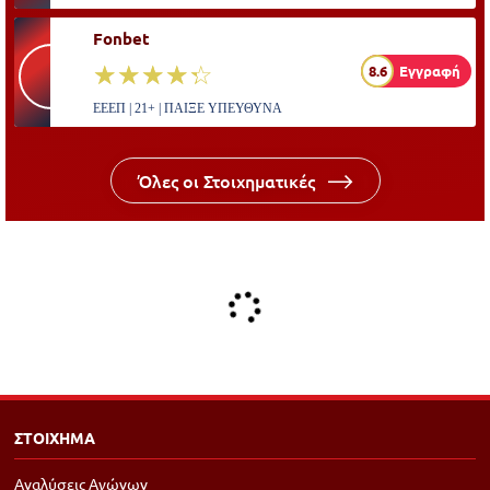
Fonbet
☆☆☆☆☆
★★★★★
8.6
Εγγραφή
ΕΕΕΠ | 21+ | ΠΑΙΞΕ ΥΠΕΥΘΥΝΑ
Όλες οι Στοιχηματικές
ΣΤΟΙΧΗΜΑ
Αναλύσεις Αγώνων