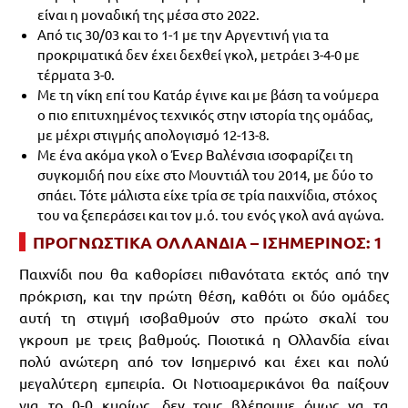
είναι η μοναδική της μέσα στο 2022.
Από τις 30/03 και το 1-1 με την Αργεντινή για τα
προκριματικά δεν έχει δεχθεί γκολ, μετράει 3-4-0 με
τέρματα 3-0.
Με τη νίκη επί του Κατάρ έγινε και με βάση τα νούμερα
ο πιο επιτυχημένος τεχνικός στην ιστορία της ομάδας,
με μέχρι στιγμής απολογισμό 12-13-8.
Με ένα ακόμα γκολ ο Ένερ Βαλένσια ισοφαρίζει τη
συγκομιδή που είχε στο Μουντιάλ του 2014, με δύο το
σπάει. Τότε μάλιστα είχε τρία σε τρία παιχνίδια, στόχος
του να ξεπεράσει και τον μ.ό. του ενός γκολ ανά αγώνα.
ΠΡΟΓΝΩΣΤΙΚΑ ΟΛΛΑΝΔΙΑ – ΙΣΗΜΕΡΙΝΟΣ: 1
Παιχνίδι που θα καθορίσει πιθανότατα εκτός από την
πρόκριση, και την πρώτη θέση, καθότι οι δύο ομάδες
αυτή τη στιγμή ισοβαθμούν στο πρώτο σκαλί του
γκρουπ με τρεις βαθμούς. Ποιοτικά η Ολλανδία είναι
πολύ ανώτερη από τον Ισημερινό και έχει και πολύ
μεγαλύτερη εμπειρία. Οι Νοτιοαμερικάνοι θα παίξουν
για το 0-0 κυρίως, δεν τους βλέπουμε όμως να τα