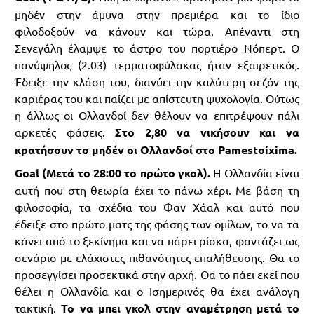
μηδέν στην άμυνα στην πρεμιέρα και το ίδιο
φιλοδοξούν να κάνουν και τώρα. Απέναντι στη
Σενεγάλη έλαμψε το άστρο του πορτιέρο Νόπερτ. Ο
πανύψηλος (2.03) τερματοφύλακας ήταν εξαιρετικός.
Έδειξε την κλάση του, διανύει την καλύτερη σεζόν της
καριέρας του και παίζει με απίστευτη ψυχολογία. Ούτως
η άλλως οι Ολλανδοί δεν θέλουν να επιτρέψουν πάλι
αρκετές φάσεις.
Στο 2,80 να νικήσουν και να
κρατήσουν το μηδέν οι Ολλανδοί στo Pamestoixima.
Goal (Μετά το 28:00 το πρώτο γκολ).
Η Ολλανδία είναι
αυτή που στη θεωρία έχει το πάνω χέρι. Με βάση τη
φιλοσοφία, τα σχέδια του Φαν Χάαλ και αυτό που
έδειξε στο πρώτο ματς της φάσης των ομίλων, το να τα
κάνει από το ξεκίνημα και να πάρει ρίσκα, φαντάζει ως
σενάριο με ελάχιστες πιθανότητες επαλήθευσης. Θα το
προσεγγίσει προσεκτικά στην αρχή. Θα το πάει εκεί που
θέλει η Ολλανδία και ο Ισημερινός θα έχει ανάλογη
τακτική.
Το να μπει γκολ στην αναμέτρηση μετά το