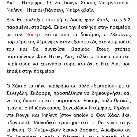
Άκε – Ντάμφρις, Φ. ντε Γιονγκ, Χάκπο, Μπέργκχαους,
Μπλιντ – Ντεπάι (Γιάνσεν), Μπέργκβαϊν.
Δεν θα αλλάξει τακτική ο Λουίς φαν Χάαλ, το 3-5-2
παραμένει σταθερά. Έκανε την έκπληξη στην πρεμιέρα
με τον
Νόπερτ
κάτω από τα δοκάρια, ο 28χρονος
πορτιέρο της Χέρενφεν ήταν εξαιρετικός στο ντεμπούτο
του και θα συνεχίσει βασικός! Στους στόπερ
παραμένουν Φαν Ντέικ, Άκε, αλλά ο Τίμπερ υπάρχει
περίπτωση να ξεκινήσει τώρα και όχι ο Ντε Λιχτ που
έπαιξε στην πρεμιέρα.
Ο Χάκπο τα πήγε περίφημα σε ρόλο «δεκαριού» με τη
Σενεγάλη. Σκόραρε, προσπάθησε να δημιουργήσει και
να της δώσει το κάτι παραπάνω. Επίσης, πολύ θετικός
ήταν κι ο Μπέργχκαους. Συνεχίζουν Ντάμφρις. Φράνκι
ντε Γιονγκ και Μπλιντ (στον οποίον ο Φαν Χάαλ έχει
αδυναμία). Μοναδικό ερωτηματικό τι θα γίνει στην
επίθεση. Ο Μπέργκβαϊν ξεκινά βασικός. Αμφίβολο αν
θα ξεκινήσει ο πάλι ο Γιάνσεν ή αν ο Ντεπάι είναι