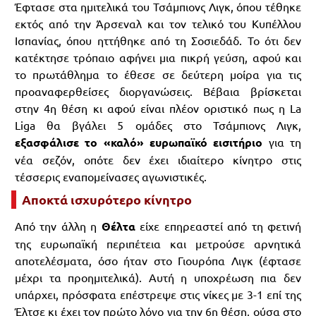
Έφτασε στα ημιτελικά του Τσάμπιονς Λιγκ, όπου τέθηκε
εκτός από την Άρσεναλ και τον τελικό του Κυπέλλου
Ισπανίας, όπου ηττήθηκε από τη Σοσιεδάδ. Το ότι δεν
κατέκτησε τρόπαιο αφήνει μια πικρή γεύση, αφού και
το πρωτάθλημα το έθεσε σε δεύτερη μοίρα για τις
προαναφερθείσες διοργανώσεις. Βέβαια βρίσκεται
στην 4η θέση κι αφού είναι πλέον οριστικό πως η La
Liga θα βγάλει 5 ομάδες στο Τσάμπιονς Λιγκ,
εξασφάλισε το «καλό» ευρωπαϊκό εισιτήριο
για τη
νέα σεζόν, οπότε δεν έχει ιδιαίτερο κίνητρο στις
τέσσερις εναπομείνασες αγωνιστικές.
Αποκτά ισχυρότερο κίνητρο
Από την άλλη η
Θέλτα
είχε επηρεαστεί από τη φετινή
της ευρωπαϊκή περιπέτεια και μετρούσε αρνητικά
αποτελέσματα, όσο ήταν στο Γιουρόπα Λιγκ (έφτασε
μέχρι τα προημιτελικά). Αυτή η υποχρέωση πια δεν
υπάρχει, πρόσφατα επέστρεψε στις νίκες με 3-1 επί της
Έλτσε κι έχει τον πρώτο λόγο για την 6η θέση, ούσα στο