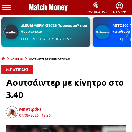
ΠΡΟΓΝΩΣΤΙΚΑ
ΕΓΓΡΑΦΗ
🌊SUMMERAKI2026 Προσφορά* που
⭐STX500 
δεν χάνεται
κατάθεση*
ΕΕΕΠ | 21+ | ΠΑΙΞΕ ΥΠΕΥΘΥΝΑ
ΕΕΕΠ | 21+
ΜΠΑΤΙΡΑΚΙ
ΑΟΥΤΣΑΙΝΤΕΡ ΜΕ ΚΙΝΗΤΡΟ ΣΤΟ 3.40
ΜΠΑΤΙΡΑΚΙ
Αουτσάιντερ με κίνητρο στο
3.40
Μπατιράκι
09/05/2026 - 15:36