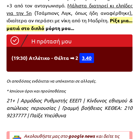
+3 από τον ανταγωνισμό.
Μάλιστα διατηρεί κι ελπίδες
για την 5η
(Τσάμπιονς Λιγκ, όπως ήδη αναφέρθηκε),
ιδιαίτερα αν περάσει με νίκη από τη Μαδρίτη.
Ρίξε μια...
ματιά στο διπλό
μόρτη μου...
Η πρότασή μου
(19:30) Ατλέτικο - Θέλτα ➡ 2
3.40
Οι αποδόσεις ενδέχεται να υπόκεινται σε αλλαγές.
* Ισχύουν όροι και προϋποθέσεις
21+ | Αρμόδιος Ρυθμιστής ΕΕΕΠ | Κίνδυνος εθισμού &
απώλειας περιουσίας | Γραμμή βοήθειας ΚΕΘΕΑ: 210
9237777 | Παίξε Υπεύθυνα
Ακολουθήστε μας στο
google news
και δείτε τις