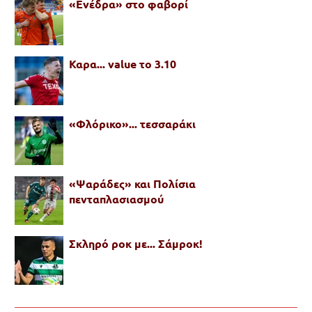
«Ενέδρα» στο φαβορί
Καρα... value το 3.10
«Φλόρικο»... τεσσαράκι
«Ψαράδες» και Πολίσια
πενταπλασιασμού
Σκληρό ροκ με... Σάμροκ!