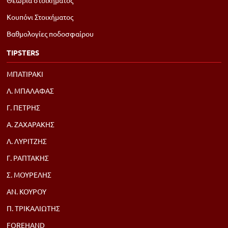
Θεωρία στοιχήματος
Κουπόνι Στοιχήματος
Βαθμολογίες ποδοσφαίρου
TIPSTERS
ΜΠΑΤΙΡΑΚΙ
Λ. ΜΠΑΛΑΦΑΣ
Γ. ΠΕΤΡΗΣ
Α. ΖΑΧΑΡΑΚΗΣ
Λ. ΛΥΡΙΤΖΗΣ
Γ. ΡΑΠΤΑΚΗΣ
Σ. ΜΟΥΡΕΛΗΣ
ΑΝ. ΚΟΥΡΟΥ
Π. ΤΡΙΚΑΛΙΩΤΗΣ
FOREHAND