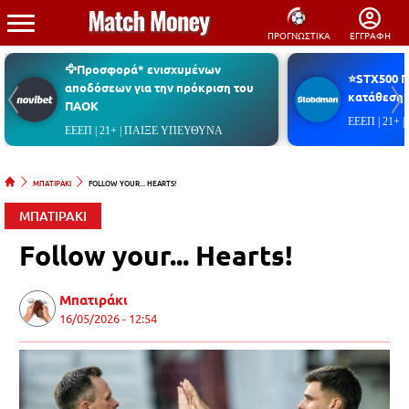
ΠΡΟΓΝΩΣΤΙΚΑ
ΕΓΓΡΑΦΗ
🦅Προσφορά* ενισχυμένων
⭐STX500 
αποδόσεων για την πρόκριση του
κατάθεση*
ΠΑΟΚ
ΕΕΕΠ | 21+
ΕΕΕΠ | 21+ | ΠΑΙΞΕ ΥΠΕΥΘΥΝΑ
ΜΠΑΤΙΡΑΚΙ
FOLLOW YOUR... HEARTS!
ΜΠΑΤΙΡΑΚΙ
Follow your... Hearts!
Μπατιράκι
16/05/2026 - 12:54