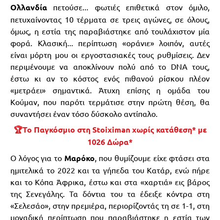
Ολλανδία
πετούσε... φωτιές επιθετικά στον όμιλο,
πετυχαίνοντας 10 τέρματα σε τρεις αγώνες, σε όλους,
όμως, η εστία της παραβιάστηκε από τουλάχιστον μία
φορά. Κλασική... περίπτωση «οράνιε» λοιπόν, αυτές
είναι μόρτη μου οι εργοστασιακές τους ρυθμίσεις. Δεν
περιμένουμε να αποκλίνουν πολύ από το DNA τους,
έστω κι αν το κόστος ενός πιθανού ρίσκου πλέον
«μετράει» σημαντικά. Άτυχη επίσης η ομάδα του
Κούμαν, που παρότι τερμάτισε στην πρώτη θέση, θα
συναντήσει έναν τόσο δύσκολο αντίπαλο.
🏆Το Παγκόσμιο στη Stoiximan χωρίς κατάθεση* με
1026 Δώρα*
Ο λόγος για το
Μαρόκο
, που θυμίζουμε είχε φτάσει στα
ημιτελικά το 2022 και τα γήπεδα του Κατάρ, ενώ πήρε
και το Κόπα Άφρικα, έστω και στα «χαρτιά» εις βάρος
της Σενεγάλης. Τα δόντια του τα έδειξε κόντρα στη
«Σελεσάο», στην πρεμιέρα, περιορίζοντάς τη σε 1-1, στη
μοναδική περίπτωση που παραβιάστηκε η εστία των