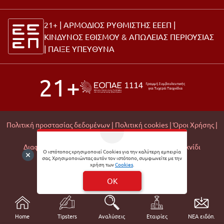
21+ | ΑΡΜΟΔΙΟΣ ΡΥΘΜΙΣΤΗΣ ΕΕΕΠ |
ΚΙΝΔΥΝΟΣ ΕΘΙΣΜΟΥ & ΑΠΩΛΕΙΑΣ ΠΕΡΙΟΥΣΙΑΣ
|
ΠΑΙΞΕ ΥΠΕΥΘΥΝΑ
21+
Πολιτική προστασίας δεδομένων |
Πολιτική cookies |
Όροι Χρήσης |
Σχετικά με εμάς |
Editorial Policy |
Διαφάνεια Εμπορικών Συνεργασιών |
Υπεύθυνο Παιχνίδι
Ο ιστότοπος χρησιμοποιεί Cookies για την καλύτερη εμπειρία
σας. Χρησιμοποιώντας αυτόν τον ιστότοπο, συμφωνείτε με την
© 2026 Matchmoney
χρήση των
Cookies
.
Developed by
Digital Winners
OK
Home
Tipsters
Αναλύσεις
Εταιρίες
ΝΕΑ ειδόπ.