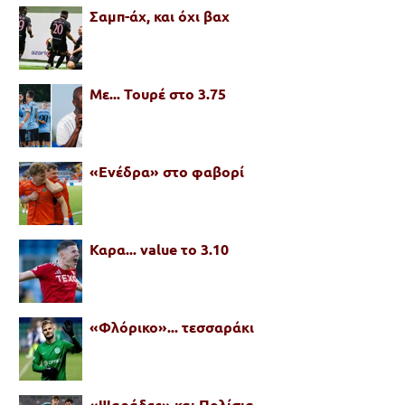
Σαμπ-άχ, και όχι βαχ
Με... Τουρέ στο 3.75
«Ενέδρα» στο φαβορί
Καρα... value το 3.10
«Φλόρικο»... τεσσαράκι
«Ψαράδες» και Πολίσια