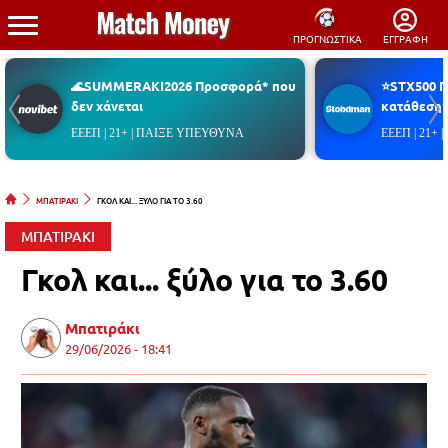
ΠΡΟΓΝΩΣΤΙΚΑ
ΕΓΓΡΑΦΗ
🌊SUMMERAKI2026 Προσφορά* που
⭐STX500 
δεν χάνεται
κατάθεση*
ΕΕΕΠ | 21+ | ΠΑΙΞΕ ΥΠΕΥΘΥΝΑ
ΕΕΕΠ | 21+
ΜΠΑΤΙΡΑΚΙ
ΓΚΟΛ ΚΑΙ... ΞΥΛΟ ΓΙΑ ΤΟ 3.60
ΜΠΑΤΙΡΑΚΙ
Γκολ και... ξύλο για το 3.60
Μπατιράκι
29/06/2026 - 18:41