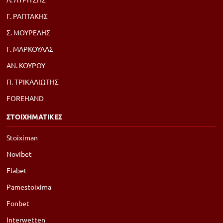
Γ. ΡΑΠΤΑΚΗΣ
Σ. ΜΟΥΡΕΛΗΣ
Γ. ΜΑΡΚΟΥΛΑΣ
ΑΝ. ΚΟΥΡΟΥ
Π. ΤΡΙΚΑΛΙΩΤΗΣ
FOREHAND
ΣΤΟΙΧΗΜΑΤΙΚΕΣ
Stoiximan
Novibet
Elabet
Pamestoixima
Fonbet
Interwetten