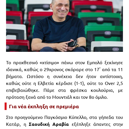
Το προχθεσινό «χτίσιμο» πάνω στον Εμπολό ξεκίνησε
ιδανικά, καθώς ο 29χρονος σκόραρε στο 17' από τα 11
βήματα. Ωστόσο η συνέχεια δεν ήταν αντίστοιχη,
καθώς ούτε η Ελβετία κέρδισε (1-1), ούτε το Over 2,5
επιβεβαιώθηκε. Πάμε στα φρέσκα κουλούρια, με
πρόταση ξανά από το Μουντιάλ και τον 8ο όμιλο.
Για νέα έκπληξη σε πρεμιέρα
Στο προηγούμενο Παγκόσμιο Κύπελλο, στα γήπεδα του
Κατάρ, η
Σαουδική Αραβία
εξέπληξε άπαντες στην