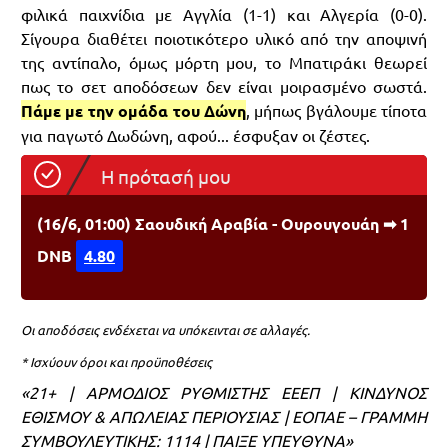
φιλικά παιχνίδια με Αγγλία (1-1) και Αλγερία (0-0).
Σίγουρα διαθέτει ποιοτικότερο υλικό από την αποψινή
της αντίπαλο, όμως μόρτη μου, το Μπατιράκι θεωρεί
πως το σετ αποδόσεων δεν είναι μοιρασμένο σωστά.
Πάμε με την ομάδα του Δώνη
, μήπως βγάλουμε τίποτα
για παγωτό Δωδώνη, αφού... έσφυξαν οι ζέστες.
Η πρότασή μου
(16/6, 01:00) Σαουδική Αραβία - Ουρουγουάη ➡ 1
DNB
4.80
Οι αποδόσεις ενδέχεται να υπόκεινται σε αλλαγές.
* Ισχύουν όροι και προϋποθέσεις
«21+ | ΑΡΜΟΔΙΟΣ ΡΥΘΜΙΣΤΗΣ ΕΕΕΠ | ΚΙΝΔΥΝΟΣ
ΕΘΙΣΜΟΥ & ΑΠΩΛΕΙΑΣ ΠΕΡΙΟΥΣΙΑΣ | ΕΟΠΑΕ – ΓΡΑΜΜΗ
ΣΥΜΒΟΥΛΕΥΤΙΚΗΣ: 1114 | ΠΑΙΞΕ ΥΠΕΥΘΥΝΑ»