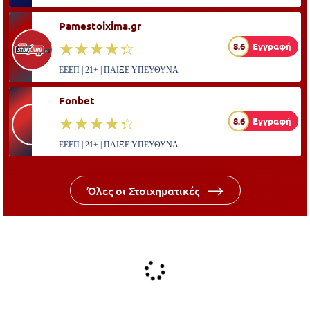
Pamestoixima.gr
☆☆☆☆☆
★★★★★
8.6
Εγγραφή
ΕΕΕΠ | 21+ | ΠΑΙΞΕ ΥΠΕΥΘΥΝΑ
Fonbet
☆☆☆☆☆
★★★★★
8.6
Εγγραφή
ΕΕΕΠ | 21+ | ΠΑΙΞΕ ΥΠΕΥΘΥΝΑ
Όλες οι Στοιχηματικές