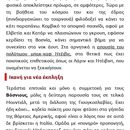
φυσικά αποκλείστηκε πρόωρα, σε αμφότερες. Τώρα με
τη βοήθεια του κόσμου του και της έδρας
(συνδιοργανώνει το τουρνουά) φιλοδοξεί να κάνει το
κάτι παραπάνω. Κομβικό το αποψινό παιχνίδι, αφού με
Ελβετία και Κατάρ να πλαισιώνουν το γκρουπ, εφόσον
κερδίσει τη Βοσνία, κάνει σημαντικό βήμα για να
συνεχίσει στα νοκ άουτ. Στα αρνητικά η
απουσία του
πολύτιμου μπακ-χαφ Ντέιβις
, στα θετικά πως έχει
ποιοτικούς επιθετικούς όπως οι Λάριν και Ντέιβιντ, που
αναμένεται να ξεκινήσουν.
Ικανή για νέα έκπληξη
Τεράστια επιτυχία και μόνο η συμμετοχή για τους
Βόσνιους
, μόλις η δεύτερη παρουσία τους σε τελικά
Μουντιάλ, μετά τη διάλυση της Γιουγκοσλαβίας. Εχει
ήδη κάνει... κηδεία παίκτη μου πριν φτάσει στα γήπεδα
της Βόρειας Αμερικής, αφού είναι ο λόγος που σε αυτά
δε βρίσκεται η Ιταλία. Ομάδα με «πονηρό» προπονητή,
τον Σεργκέι Μπάρμπαρεζ, που έχει φάει τα χρόνια του