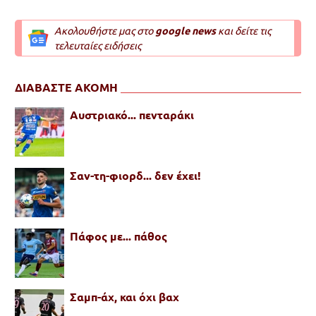
Ακολουθήστε μας στο
google news
και δείτε τις
τελευταίες ειδήσεις
ΔΙΑΒΑΣΤΕ ΑΚΟΜΗ
Αυστριακό... πενταράκι
Σαν-τη-φιορδ... δεν έχει!
Πάφος με... πάθος
Σαμπ-άχ, και όχι βαχ