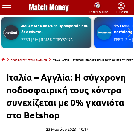
ΠΡΟΓΝΩΣΤΙΚΑ
ΕΓΓΡΑΦΗ
🌊SUMMERAKI2026 Προσφορά* που
⭐STX500 
δεν χάνεται
κατάθεση*
ΕΕΕΠ | 21+ | ΠΑΙΞΕ ΥΠΕΥΘΥΝΑ
ΕΕΕΠ | 21+
ΠΡΟΣΦΟΡΕΣ* ΣΤΟΙΧΗΜΑΤΙΚΩΝ
ΙΤΑΛΙΑ – ΑΓΓΛΙΑ: Η ΣΥΓΧΡΟΝΗ ΠΟΔΟΣΦΑΙΡΙΚΗ ΤΟΥΣ ΚΟΝΤΡΑ ΣΥΝΕΧΙΖΕ
Ιταλία – Αγγλία: Η σύγχρονη
ποδοσφαιρική τους κόντρα
συνεχίζεται με 0% γκανιότα
στο Betshop
23 Μαρτίου 2023 - 10:17