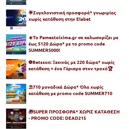
🌟Συγκλονιστική προσφορά* γνωριμίας
χωρίς κατάθεση στην Elabet
☀️To Pamestoixima.gr σε καλωσορίζει με
έως 5120 Δώρα* με το promo code
SUMMER5000!
⚽Betsson: Ξεκινάς με 220 δώρα* χωρίς
κατάθεση + ένα Γύρισμα στον τροχό🏆
⛱️710 μοναδικά Δώρα* Όλα χωρίς
κατάθεση με promo code SUMMER710
🎁SUPER ΠΡΟΣΦΟΡΑ* ΧΩΡΙΣ ΚΑΤΑΘΕΣΗ
- PROMO CODE: DEAD215