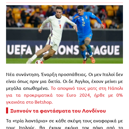
Νέα συνάντηση. Έναρξη προσπάθειας. Οι μεν Ιταλοί δεν
είναι όπως πριν μια διετία. Οι δε Άγγλοι, έχουν μείνει με
μεγάλα απωθημένα.
Το αποψινό τους ματς στη Νάπολι
για τα προκριματικά του
Euro
2024, ήρθε με 0%
γκανιότα στο
Betshop
.
Ξυπνούν τα φαντάσματα του Λονδίνου
Τα «τρία λιοντάρια» σε κάθε σκέψη τους αναφορικά με
τους Ιταλούς, θα έχουν ακόμα τον πόνο από το