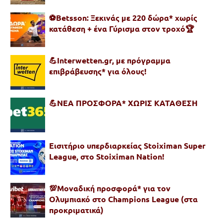
⚽Betsson: Ξεκινάς με 220 δώρα* χωρίς
κατάθεση + ένα Γύρισμα στον τροχό🏆
💪Interwetten.gr, με πρόγραμμα
επιβράβευσης* για όλους!
💪ΝΕΑ ΠΡΟΣΦΟΡΑ* ΧΩΡΙΣ ΚΑΤΑΘΕΣΗ
Εισιτήριο υπερδιαρκείας Stoiximan Super
League, στο Stoiximan Nation!
💯Μοναδική προσφορά* για τoν
Ολυμπιακό στο Champions League (στα
προκριματικά)