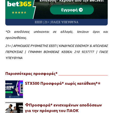
Εγγραφή
☆☆☆☆☆
★★★★★
ΕΕΕΠ | 21+ | ΠΑΙΞΕ ΥΠΕΥΘΥΝΑ
*Οι αποδόσεις υπόκεινται σε αλλαγές. Ισχύουν όροι και
προϋποθέσεις.
21+ | ΑΡΜΟΔΙΟΣ ΡΥΘΜΙΣΤΗΣ ΕΕΕΠ | ΚΙΝΔΥΝΟΣ ΕΘΙΣΜΟΥ & ΑΠΩΛΕΙΑΣ
ΠΕΡΙΟΥΣΙΑΣ | ΓΡΑΜΜΗ ΒΟΗΘΕΙΑΣ ΚΕΘΕΑ: 210 9237777 | ΠΑΙΞΕ
ΥΠΕΥΘΥΝΑ
Περισσότερες προσφορές*
STX500 Προσφορά* χωρίς κατάθεση*⭐
🦅Προσφορά* ενισχυμένων αποδόσεων
για την πρόκριση του ΠΑΟΚ