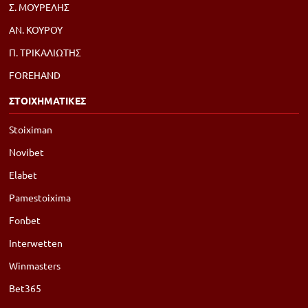
Σ. ΜΟΥΡΕΛΗΣ
ΑΝ. ΚΟΥΡΟΥ
Π. ΤΡΙΚΑΛΙΩΤΗΣ
FOREHAND
ΣΤΟΙΧΗΜΑΤΙΚΕΣ
Stoiximan
Novibet
Elabet
Pamestoixima
Fonbet
Interwetten
Winmasters
Bet365