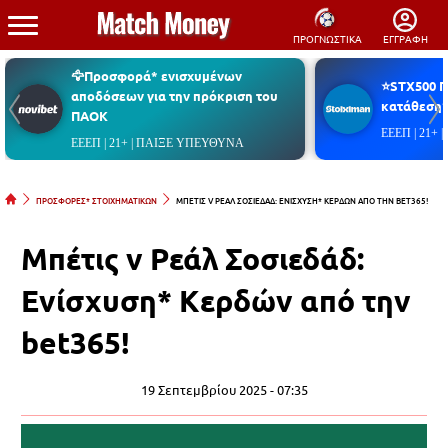
ΠΡΟΓΝΩΣΤΙΚΑ
ΕΓΓΡΑΦΗ
🦅Προσφορά* ενισχυμένων
⭐STX500 
αποδόσεων για την πρόκριση του
κατάθεση*
ΠΑΟΚ
ΕΕΕΠ | 21+
ΕΕΕΠ | 21+ | ΠΑΙΞΕ ΥΠΕΥΘΥΝΑ
ΠΡΟΣΦΟΡΕΣ* ΣΤΟΙΧΗΜΑΤΙΚΩΝ
ΜΠΕΤΙΣ V ΡΕΑΛ ΣΟΣΙΕΔΑΔ: ΕΝΙΣΧΥΣΗ* ΚΕΡΔΩΝ ΑΠΟ ΤΗΝ BET365!
Μπέτις v Ρεάλ Σοσιεδάδ:
Ενίσχυση* Κερδών από την
bet365!
19 Σεπτεμβρίου 2025 - 07:35