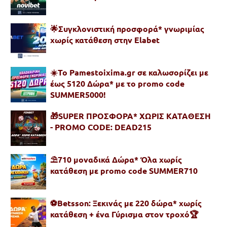
🌟Συγκλονιστική προσφορά* γνωριμίας
χωρίς κατάθεση στην Elabet
☀️To Pamestoixima.gr σε καλωσορίζει με
έως 5120 Δώρα* με το promo code
SUMMER5000!
🎁SUPER ΠΡΟΣΦΟΡΑ* ΧΩΡΙΣ ΚΑΤΑΘΕΣΗ
- PROMO CODE: DEAD215
⛱️710 μοναδικά Δώρα* Όλα χωρίς
κατάθεση με promo code SUMMER710
⚽Betsson: Ξεκινάς με 220 δώρα* χωρίς
κατάθεση + ένα Γύρισμα στον τροχό🏆