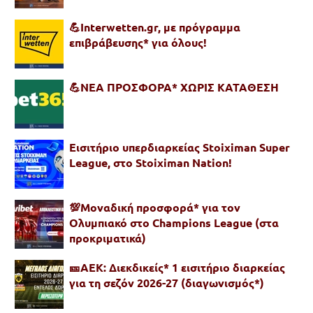
💪Interwetten.gr, με πρόγραμμα
επιβράβευσης* για όλους!
💪ΝΕΑ ΠΡΟΣΦΟΡΑ* ΧΩΡΙΣ ΚΑΤΑΘΕΣΗ
Εισιτήριο υπερδιαρκείας Stoiximan Super
League, στο Stoiximan Nation!
💯Μοναδική προσφορά* για τoν
Ολυμπιακό στο Champions League (στα
προκριματικά)
🎫ΑΕΚ: Διεκδικείς* 1 εισιτήριο διαρκείας
για τη σεζόν 2026-27 (διαγωνισμός*)