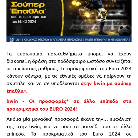
Τα ευρωπαϊκά πρωταθλήματα μπορεί να έχουν
διακοπεί, η δράση στο ποδόσφαιρο ωστόσο συνεχίζεται
με αμείωτους ρυθμούς. Τα προκριματικά του Euro 2024
κάνουν σέντρα, με τις εθνικές ομάδες να παίρνουν τη
σκυτάλη και να σε υποδέχονται
στην bwin με σούπερ
έπαθλα*.
bwin
-
Οι προσφορές* σε άλλο επίπεδο
στα
προκριματικά του
EURO
2024!
Ακόμα μία μοναδική προσφορά έκανε την… εμφάνιση
της στην bwin, για να πάει το παιχνίδι σου σε άλλο
επίπεδο. Τα προκριματικά του Euro 2024 σε