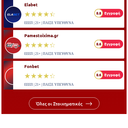
Elabet
☆☆☆☆☆
★★★★★
8.8
Εγγραφή
ΕΕΕΠ | 21+ | ΠΑΙΞΕ ΥΠΕΥΘΥΝΑ
Pamestoixima.gr
☆☆☆☆☆
★★★★★
8.6
Εγγραφή
ΕΕΕΠ | 21+ | ΠΑΙΞΕ ΥΠΕΥΘΥΝΑ
Fonbet
☆☆☆☆☆
★★★★★
8.6
Εγγραφή
ΕΕΕΠ | 21+ | ΠΑΙΞΕ ΥΠΕΥΘΥΝΑ
Όλες οι Στοιχηματικές