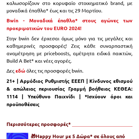
καλωσορίζουν στο κορυφαίο στοιχηματικό brand, με
μοναδικά έπαθλα* έως και τις 29 Μαρτίου.
Bwin
-
M
οναδικά έπαθλα* στους αγώνες των
προκριματικών του
EURO
2024!
Στην bwin δεν έρχεσαι όμως μόνο για τις μεγάλες και
καθημερινές προσφορές! Ζεις κάθε συναρπαστική
αναμέτρηση με priceboosts, αμέτρητα ειδικά παικτών,
Build A Bet* και νέες αγορές.
Δες
εδώ
όλες τις προσφορές bwin.
21+ | Αρμόδιος Ρυθμιστής ΕΕΕΠ | Κίνδυνος εθισμού
& απώλειας περιουσίας Γραμμή βοήθειας ΚΕΘΕΑ:
1114 | Υπεύθυνο Παιχνίδι | *Ισχύουν όροι και
προϋποθέσεις
Περισσότερες προσφορές*
🎁Happy Hour με 5 Δώρα* σε όλους από