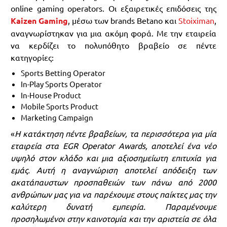
online gaming operators. Οι εξαιρετικές επιδόσεις της
Κaizen Gaming
, μέσω των brands Betano και
Stoiximan
,
αναγνωρίστηκαν για μια ακόμη φορά. Mε την εταιρεία
να κερδίζει το πολυπόθητο βραβείο σε πέντε
κατηγορίες:
Sports Betting Operator
In-Play Sports Operator
In-House Product
Mobile Sports Product
Marketing Campaign
«
Η κατάκτηση πέντε βραβείων, τα περισσότερα για μία
εταιρεία στα EGR Operator Awards, αποτελεί ένα νέο
υψηλό στον κλάδο και μια αξιοσημείωτη επιτυχία για
εμάς. Αυτή η αναγνώριση αποτελεί απόδειξη των
ακατάπαυστων προσπαθειών των πάνω από 2000
ανθρώπων μας για να παρέχουμε στους παίκτες μας την
καλύτερη δυνατή εμπειρία. Παραμένουμε
προσηλωμένοι στην καινοτομία και την αριστεία σε όλα