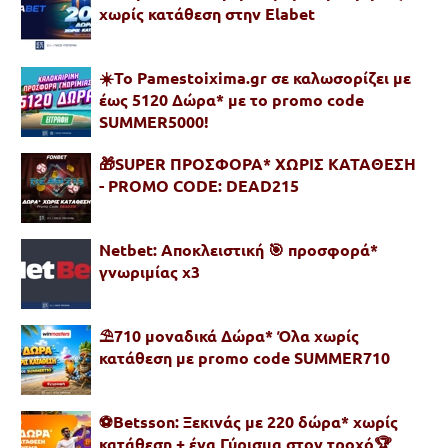
χωρίς κατάθεση στην Elabet
☀️To Pamestoixima.gr σε καλωσορίζει με
έως 5120 Δώρα* με το promo code
SUMMER5000!
🎁SUPER ΠΡΟΣΦΟΡΑ* ΧΩΡΙΣ ΚΑΤΑΘΕΣΗ
- PROMO CODE: DEAD215
Netbet: Αποκλειστική 🎯 προσφορά*
γνωριμίας x3
⛱️710 μοναδικά Δώρα* Όλα χωρίς
κατάθεση με promo code SUMMER710
⚽Betsson: Ξεκινάς με 220 δώρα* χωρίς
κατάθεση + ένα Γύρισμα στον τροχό🏆