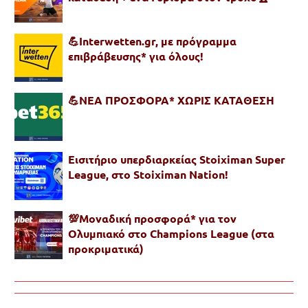
💪Interwetten.gr, με πρόγραμμα
επιβράβευσης* για όλους!
💪ΝΕΑ ΠΡΟΣΦΟΡΑ* ΧΩΡΙΣ ΚΑΤΑΘΕΣΗ
Εισιτήριο υπερδιαρκείας Stoiximan Super
League, στο Stoiximan Nation!
💯Μοναδική προσφορά* για τoν
Ολυμπιακό στο Champions League (στα
προκριματικά)