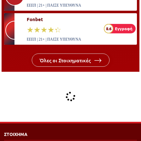
ΕΕΕΠ | 21+ | ΠΑΙΞΕ ΥΠΕΥΘΥΝΑ
Fonbet
☆☆☆☆☆
★★★★★
8.6
Εγγραφή
ΕΕΕΠ | 21+ | ΠΑΙΞΕ ΥΠΕΥΘΥΝΑ
Όλες οι Στοιχηματικές
ΣΤΟΙΧΗΜΑ