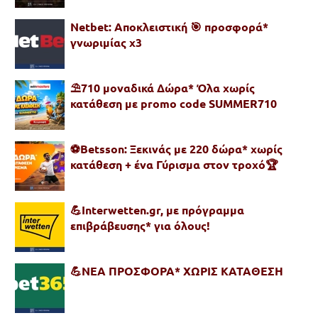
Netbet: Αποκλειστική 🎯 προσφορά*
γνωριμίας x3
⛱️710 μοναδικά Δώρα* Όλα χωρίς
κατάθεση με promo code SUMMER710
⚽Betsson: Ξεκινάς με 220 δώρα* χωρίς
κατάθεση + ένα Γύρισμα στον τροχό🏆
💪Interwetten.gr, με πρόγραμμα
επιβράβευσης* για όλους!
💪ΝΕΑ ΠΡΟΣΦΟΡΑ* ΧΩΡΙΣ ΚΑΤΑΘΕΣΗ