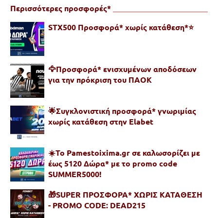
Περισσότερες προσφορές*
STX500 Προσφορά* χωρίς κατάθεση*⭐
🦅Προσφορά* ενισχυμένων αποδόσεων
για την πρόκριση του ΠΑΟΚ
🌟Συγκλονιστική προσφορά* γνωριμίας
χωρίς κατάθεση στην Elabet
☀️To Pamestoixima.gr σε καλωσορίζει με
έως 5120 Δώρα* με το promo code
SUMMER5000!
🎁SUPER ΠΡΟΣΦΟΡΑ* ΧΩΡΙΣ ΚΑΤΑΘΕΣΗ
- PROMO CODE: DEAD215