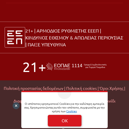
21+ | ΑΡΜΟΔΙΟΣ ΡΥΘΜΙΣΤΗΣ ΕΕΕΠ |
ΚΙΝΔΥΝΟΣ ΕΘΙΣΜΟΥ & ΑΠΩΛΕΙΑΣ ΠΕΡΙΟΥΣΙΑΣ
|
ΠΑΙΞΕ ΥΠΕΥΘΥΝΑ
21+
Πολιτική προστασίας δεδομένων |
Πολιτική cookies |
Όροι Χρήσης |
Σχετικά με εμάς |
Editorial Policy |
Διαφάνεια Εμπορικών Συνεργασιών |
Υπεύθυνο Παιχνίδι
Ο ιστότοπος χρησιμοποιεί Cookies για την καλύτερη εμπειρία
σας. Χρησιμοποιώντας αυτόν τον ιστότοπο, συμφωνείτε με την
© 2026 Matchmoney
χρήση των
Cookies
.
Developed by
Digital Winners
OK