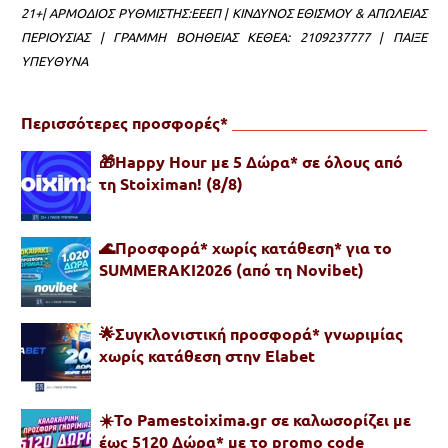
21+| ΑΡΜΟΔΙΟΣ ΡΥΘΜΙΣΤΗΣ:ΕΕΕΠ | ΚΙΝΔΥΝΟΣ ΕΘΙΣΜΟΥ & ΑΠΩΛΕΙΑΣ
ΠΕΡΙΟΥΣΙΑΣ | ΓΡΑΜΜΗ ΒΟΗΘΕΙΑΣ ΚΕΘΕΑ: 2109237777 | ΠΑΙΞΕ
ΥΠΕΥΘΥΝΑ
Περισσότερες προσφορές*
🎁Happy Hour με 5 Δώρα* σε όλους από
τη Stoiximan! (8/8)
🌊Προσφορά* χωρίς κατάθεση* για το
SUMMERAKI2026 (από τη Novibet)
🌟Συγκλονιστική προσφορά* γνωριμίας
χωρίς κατάθεση στην Elabet
☀️To Pamestoixima.gr σε καλωσορίζει με
έως 5120 Δώρα* με το promo code