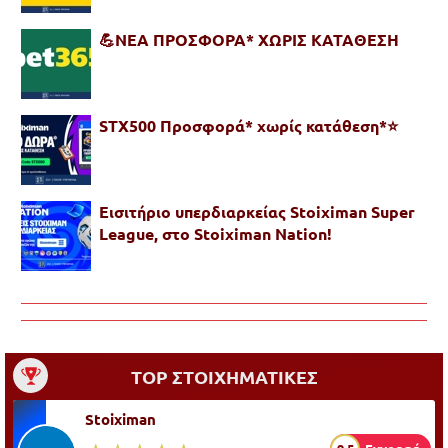
💪ΝΕΑ ΠΡΟΣΦΟΡΑ* ΧΩΡΙΣ ΚΑΤΑΘΕΣΗ
STX500 Προσφορά* χωρίς κατάθεση*⭐
Εισιτήριο υπερδιαρκείας Stoiximan Super
League, στο Stoiximan Nation!
TOP ΣΤΟΙΧΗΜΑΤΙΚΕΣ
Stoiximan