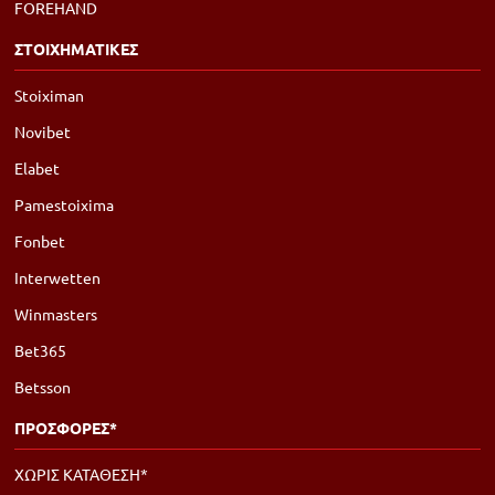
FOREHAND
ΣΤΟΙΧΗΜΑΤΙΚΕΣ
Stoiximan
Novibet
Elabet
Pamestoixima
Fonbet
Interwetten
Winmasters
Bet365
Betsson
ΠΡΟΣΦΟΡΕΣ*
ΧΩΡΙΣ ΚΑΤΑΘΕΣΗ*