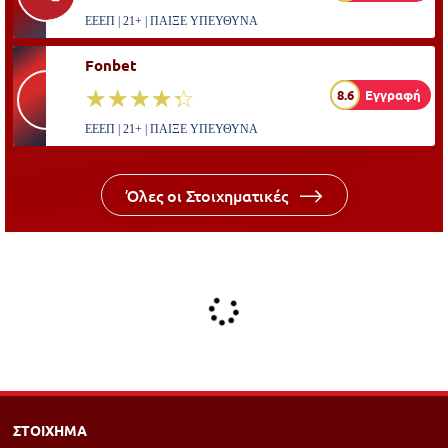
ΕΕΕΠ | 21+ | ΠΑΙΞΕ ΥΠΕΥΘΥΝΑ
Fonbet
☆☆☆☆☆
★★★★★
8.6
Εγγραφή
ΕΕΕΠ | 21+ | ΠΑΙΞΕ ΥΠΕΥΘΥΝΑ
Όλες οι Στοιχηματικές
ΣΤΟΙΧΗΜΑ