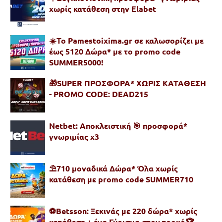
χωρίς κατάθεση στην Elabet
☀️To Pamestoixima.gr σε καλωσορίζει με
έως 5120 Δώρα* με το promo code
SUMMER5000!
🎁SUPER ΠΡΟΣΦΟΡΑ* ΧΩΡΙΣ ΚΑΤΑΘΕΣΗ
- PROMO CODE: DEAD215
Netbet: Αποκλειστική 🎯 προσφορά*
γνωριμίας x3
⛱️710 μοναδικά Δώρα* Όλα χωρίς
κατάθεση με promo code SUMMER710
⚽Betsson: Ξεκινάς με 220 δώρα* χωρίς
κατάθεση + ένα Γύρισμα στον τροχό🏆