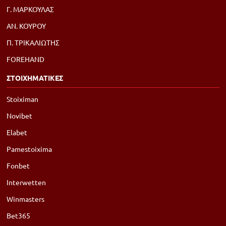
Γ. ΜΑΡΚΟΥΛΑΣ
ΑΝ. ΚΟΥΡΟΥ
Π. ΤΡΙΚΑΛΙΩΤΗΣ
FOREHAND
ΣΤΟΙΧΗΜΑΤΙΚΕΣ
Stoiximan
Novibet
Elabet
Pamestoixima
Fonbet
Interwetten
Winmasters
Bet365