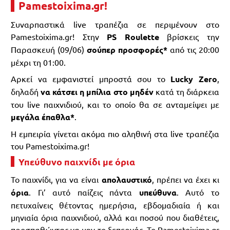
Pamestoixima.gr!
Συναρπαστικά live τραπέζια σε περιμένουν στο
Pamestoixima.gr​! Στην
PS
Roulette
βρίσκεις την
Παρασκευή (09/06)
σούπερ προσφορές*
από τις 20:00
μέχρι τη 01:00.
Αρκεί να εμφανιστεί μπροστά σου το
Lucky
Zero
,
δηλαδή
να κάτσει η μπίλια στο μηδέν
κατά τη διάρκεια
του live παιχνιδιού, και το οποίο θα σε ανταμείψει με
μεγάλα έπαθλα*
.
Η εμπειρία γίνεται ακόμα πιο αληθινή στα live τραπέζια
του Pamestoixima.gr!
Υπεύθυνο παιχνίδι με όρια
Το παιχνίδι, για να είναι
απολαυστικό
, πρέπει να έχει κι
όρια
. Γι’ αυτό παίζεις πάντα
υπεύθυνα
. Αυτό το
πετυχαίνεις θέτοντας ημερήσια, εβδομαδιαία ή και
μηνιαία όρια παιχνιδιού, αλλά και ποσού που διαθέτεις,
προσπαθώντας να μην το ξεπερνάς. Το Pamestoixima.gr