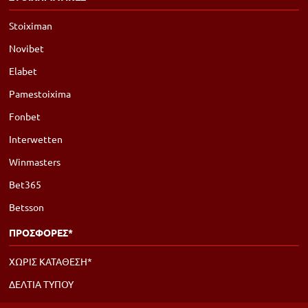
Stoiximan
Novibet
Elabet
Pamestoixima
Fonbet
Interwetten
Winmasters
Bet365
Betsson
ΠΡΟΣΦΟΡΕΣ*
ΧΩΡΙΣ ΚΑΤΑΘΕΣΗ*
ΔΕΛΤΙΑ ΤΥΠΟΥ