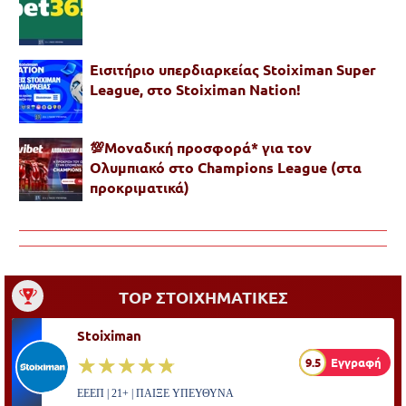
Εισιτήριο υπερδιαρκείας Stoiximan Super
League, στο Stoiximan Nation!
💯Μοναδική προσφορά* για τoν
Ολυμπιακό στο Champions League (στα
προκριματικά)
TOP ΣΤΟΙΧΗΜΑΤΙΚΕΣ
Stoiximan
☆☆☆☆☆
★★★★★
9.5
Εγγραφή
ΕΕΕΠ | 21+ | ΠΑΙΞΕ ΥΠΕΥΘΥΝΑ