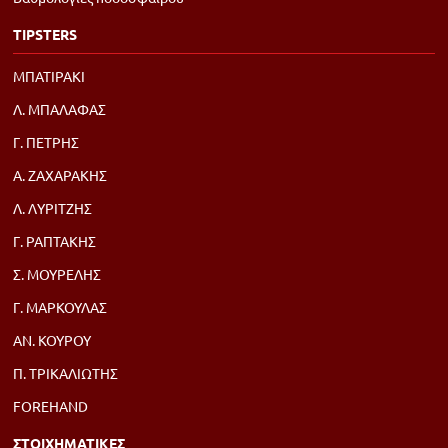
TIPSTERS
ΜΠΑΤΙΡΑΚΙ
Λ. ΜΠΑΛΑΦΑΣ
Γ. ΠΕΤΡΗΣ
Α. ΖΑΧΑΡΑΚΗΣ
Λ. ΛΥΡΙΤΖΗΣ
Γ. ΡΑΠΤΑΚΗΣ
Σ. ΜΟΥΡΕΛΗΣ
Γ. ΜΑΡΚΟΥΛΑΣ
ΑΝ. ΚΟΥΡΟΥ
Π. ΤΡΙΚΑΛΙΩΤΗΣ
FOREHAND
ΣΤΟΙΧΗΜΑΤΙΚΕΣ