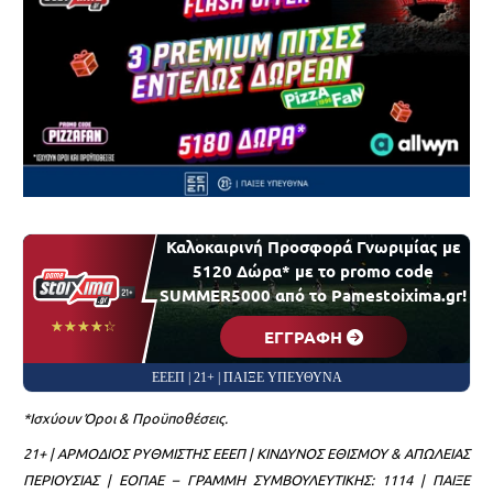
Καλοκαιρινή Προσφορά Γνωριμίας με
5120 Δώρα* με το promo code
SUMMER5000 από το Pamestoixima.gr!
☆☆☆☆☆
★★★★★
EΓΓΡΑΦΗ
ΕΕΕΠ | 21+ | ΠΑΙΞΕ ΥΠΕΥΘΥΝΑ
*Ισχύουν Όροι & Προϋποθέσεις.
21+ | ΑΡΜΟΔΙΟΣ ΡΥΘΜΙΣΤΗΣ ΕΕΕΠ | ΚΙΝΔΥΝΟΣ ΕΘΙΣΜΟΥ & ΑΠΩΛΕΙΑΣ
ΠΕΡΙΟΥΣΙΑΣ | ΕΟΠΑΕ – ΓΡΑΜΜΗ ΣΥΜΒΟΥΛΕΥΤΙΚΗΣ: 1114 | ΠΑΙΞΕ