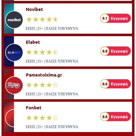
Novibet
☆☆☆☆☆
★★★★★
9.1
Εγγραφή
ΕΕΕΠ | 21+ | ΠΑΙΞΕ ΥΠΕΥΘΥΝΑ
Elabet
☆☆☆☆☆
★★★★★
8.8
Εγγραφή
ΕΕΕΠ | 21+ | ΠΑΙΞΕ ΥΠΕΥΘΥΝΑ
Pamestoixima.gr
☆☆☆☆☆
★★★★★
8.6
Εγγραφή
ΕΕΕΠ | 21+ | ΠΑΙΞΕ ΥΠΕΥΘΥΝΑ
Fonbet
☆☆☆☆☆
★★★★★
8.6
Εγγραφή
ΕΕΕΠ | 21+ | ΠΑΙΞΕ ΥΠΕΥΘΥΝΑ