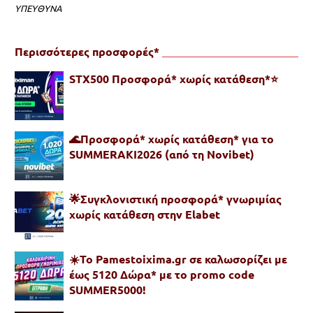
ΥΠΕΥΘΥΝΑ
Περισσότερες προσφορές*
STX500 Προσφορά* χωρίς κατάθεση*⭐
🌊Προσφορά* χωρίς κατάθεση* για το
SUMMERAKI2026 (από τη Novibet)
🌟Συγκλονιστική προσφορά* γνωριμίας
χωρίς κατάθεση στην Elabet
☀️To Pamestoixima.gr σε καλωσορίζει με
έως 5120 Δώρα* με το promo code
SUMMER5000!