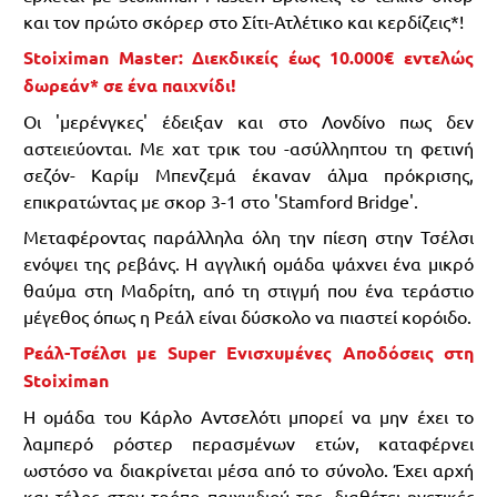
και τον πρώτο σκόρερ στο Σίτι-Ατλέτικο και κερδίζεις*!
Stoiximan Master: Διεκδικείς έως 10.000€ εντελώς
δωρεάν* σε ένα παιχνίδι!
Οι 'μερένγκες' έδειξαν και στο Λονδίνο πως δεν
αστειεύονται. Με χατ τρικ του -ασύλληπτου τη φετινή
σεζόν- Καρίμ Μπενζεμά έκαναν άλμα πρόκρισης,
επικρατώντας με σκορ 3-1 στο 'Stamford Bridge'.
Μεταφέροντας παράλληλα όλη την πίεση στην Τσέλσι
ενόψει της ρεβάνς. Η αγγλική ομάδα ψάχνει ένα μικρό
θαύμα στη Μαδρίτη, από τη στιγμή που ένα τεράστιο
μέγεθος όπως η Ρεάλ είναι δύσκολο να πιαστεί κορόιδο.
Ρεάλ-Τσέλσι με Super Ενισχυμένες Αποδόσεις στη
Stoiximan
Η ομάδα του Κάρλο Αντσελότι μπορεί να μην έχει το
λαμπερό ρόστερ περασμένων ετών, καταφέρνει
ωστόσο να διακρίνεται μέσα από το σύνολο. Έχει αρχή
και τέλος στον τρόπο παιχνιδιού της, διαθέτει ηγετικές