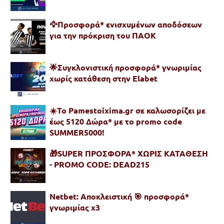
🦅Προσφορά* ενισχυμένων αποδόσεων
για την πρόκριση του ΠΑΟΚ
🌟Συγκλονιστική προσφορά* γνωριμίας
χωρίς κατάθεση στην Elabet
☀️To Pamestoixima.gr σε καλωσορίζει με
έως 5120 Δώρα* με το promo code
SUMMER5000!
🎁SUPER ΠΡΟΣΦΟΡΑ* ΧΩΡΙΣ ΚΑΤΑΘΕΣΗ
- PROMO CODE: DEAD215
Netbet: Αποκλειστική 🎯 προσφορά*
γνωριμίας x3