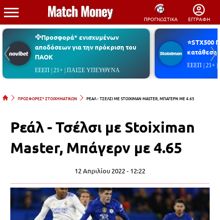
ΠΡΟΓΝΩΣΤΙΚΑ
ΕΓΓΡΑΦΗ
🦅Προσφορά* ενισχυμένων
⭐STX500 
αποδόσεων για την πρόκριση του
κατάθεση*
ΠΑΟΚ
ΕΕΕΠ | 21+
ΕΕΕΠ | 21+ | ΠΑΙΞΕ ΥΠΕΥΘΥΝΑ
ΠΡΟΣΦΟΡΕΣ* ΣΤΟΙΧΗΜΑΤΙΚΩΝ
ΡΕΑΛ - ΤΣΕΛΣΙ ΜΕ STOIXIMAN MASTER, ΜΠΑΓΕΡΝ ΜΕ 4.65
Ρεάλ - Τσέλσι με Stoiximan
Master, Μπάγερν με 4.65
12 Απριλίου 2022 - 12:22