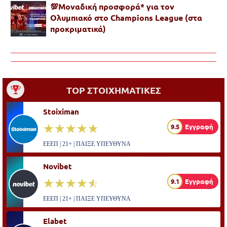
💯Μοναδική προσφορά* για τoν
Ολυμπιακό στο Champions League (στα
προκριματικά)
TOP ΣΤΟΙΧΗΜΑΤΙΚΕΣ
Stoiximan
☆☆☆☆☆
★★★★★
9.5
Εγγραφή
ΕΕΕΠ | 21+ | ΠΑΙΞΕ ΥΠΕΥΘΥΝΑ
Novibet
☆☆☆☆☆
★★★★★
9.1
Εγγραφή
ΕΕΕΠ | 21+ | ΠΑΙΞΕ ΥΠΕΥΘΥΝΑ
Elabet