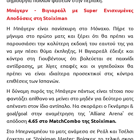
δημιουργία πολλών φάσεων στην περιοχή.
Mπάγερν - Βιγιαρεάλ με Super Ενισχυμένες
Aποδόσεις στη Stoiximan
Η Μπάγερν είναι πανίσχυρη στο Μόναχο. Πήρε το
μήνυμα στο πρώτο ματς και ξέρει ότι θα πρέπει να
παρουσιάσει την καλύτερη εκδοχή του εαυτού της για
να μην πέσει θύμα έκπληξης. Η Βιγιαρεάλ έδειξε και
κόντρα στη Γιουβέντους ότι βολεύεται σε παιχνίδι
αντίδρασης, με λίγες επαφές και οι γηπεδούχοι θα
πρέπει να είναι ιδιαίτερα προσεκτικοί στις κόντρα
επιθέσεις των Ισπανών.
Η δύναμη πυρός της Μπάγερν πάντως είναι τέτοια που
φαντάζει απίθανο να μείνει στο μηδέν για δεύτερο ματς
απέναντι στον ίδιο αντίπαλο. Να σκοράρει ο Γκνάμπρι &
goal/goal στην αναμέτρηση της 'Allianz Arena' σε
απόδοση
4.65 στο MatchCombo της Stoiximan.
Στο Μπερναμπέου το ματς ανάμεσα σε Ρεάλ και Τσέλσι
έρχεται με Stoiximan Master: Βρίσκεις το τελικό σκορ