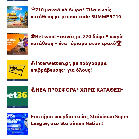
⛱️710 μοναδικά Δώρα* Όλα χωρίς
κατάθεση με promo code SUMMER710
⚽Betsson: Ξεκινάς με 220 δώρα* χωρίς
κατάθεση + ένα Γύρισμα στον τροχό🏆
💪Interwetten.gr, με πρόγραμμα
επιβράβευσης* για όλους!
💪ΝΕΑ ΠΡΟΣΦΟΡΑ* ΧΩΡΙΣ ΚΑΤΑΘΕΣΗ
Εισιτήριο υπερδιαρκείας Stoiximan Super
League, στο Stoiximan Nation!