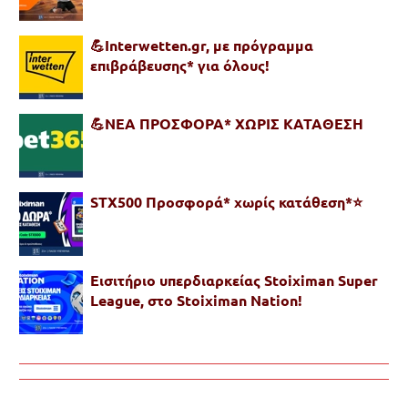
💪Interwetten.gr, με πρόγραμμα
επιβράβευσης* για όλους!
💪ΝΕΑ ΠΡΟΣΦΟΡΑ* ΧΩΡΙΣ ΚΑΤΑΘΕΣΗ
STX500 Προσφορά* χωρίς κατάθεση*⭐
Εισιτήριο υπερδιαρκείας Stoiximan Super
League, στο Stoiximan Nation!