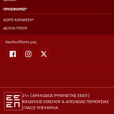
ΠΡΟΣΦΟΡΕΣ*
ΧΩΡΙΣ ΚΑΤΑΘΕΣΗ*
ΔΕΛΤΙΑ ΤΥΠΟΥ
Ακολουθήστε μας
21+ | ΑΡΜΟΔΙΟΣ ΡΥΘΜΙΣΤΗΣ ΕΕΕΠ |
ΚΙΝΔΥΝΟΣ ΕΘΙΣΜΟΥ & ΑΠΩΛΕΙΑΣ ΠΕΡΙΟΥΣΙΑΣ
|
ΠΑΙΞΕ ΥΠΕΥΘΥΝΑ