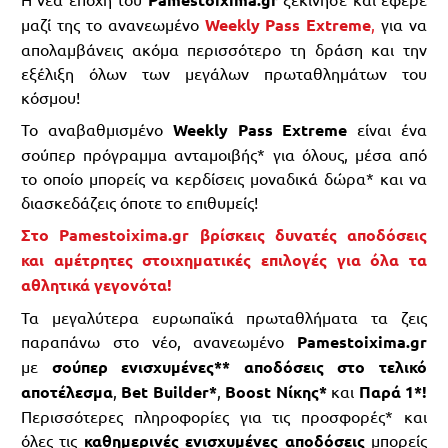
μαζί της το ανανεωμένο
Weekly Pass Extreme
,
για να
απολαμβάνεις ακόμα περισσότερο τη δράση και την
εξέλιξη όλων των μεγάλων πρωταθλημάτων του
κόσμου!
Το αναβαθμισμένο
Weekly Pass Extreme
είναι ένα
σούπερ πρόγραμμα ανταμοιβής* για όλους, μέσα από
το οποίο μπορείς να κερδίσεις μοναδικά δώρα* και να
διασκεδάζεις όποτε το επιθυμείς!
Στο Pamestoixima.gr βρίσκεις δυνατές αποδόσεις
και αμέτρητες στοιχηματικές επιλογές για όλα τα
αθλητικά γεγονότα!
Τα μεγαλύτερα ευρωπαϊκά πρωταθλήματα τα ζεις
παραπάνω στο νέο, ανανεωμένο
Pamestoixima
.
gr
με
σούπερ ενισχυμένες** αποδόσεις στο τελικό
αποτέλεσμα
,
Bet Builder*
,
Boost Νίκης*
και
Παρά 1*!
Περισσότερες πληροφορίες για τις προσφορές* και
όλες τις
καθημερινές ενισχυμένες αποδόσεις
μπορείς