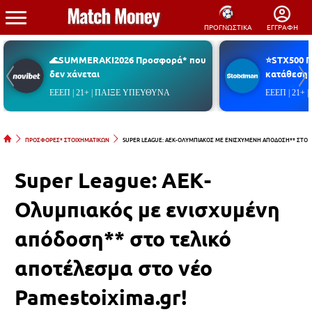
ΠΡΟΓΝΩΣΤΙΚΑ
ΕΓΓΡΑΦΗ
🌊SUMMERAKI2026 Προσφορά* που
⭐STX500 
δεν χάνεται
κατάθεση*
ΕΕΕΠ | 21+ | ΠΑΙΞΕ ΥΠΕΥΘΥΝΑ
ΕΕΕΠ | 21+
ΠΡΟΣΦΟΡΕΣ* ΣΤΟΙΧΗΜΑΤΙΚΩΝ
SUPER LEAGUE: ΑΕΚ-ΟΛΥΜΠΙΑΚΟΣ ΜΕ ΕΝΙΣΧΥΜΕΝΗ ΑΠΟΔΟΣΗ** ΣΤΟ Τ
Super League: ΑΕΚ-
Ολυμπιακός με ενισχυμένη
απόδοση** στο τελικό
αποτέλεσμα στο νέο
Pamestoixima.gr!