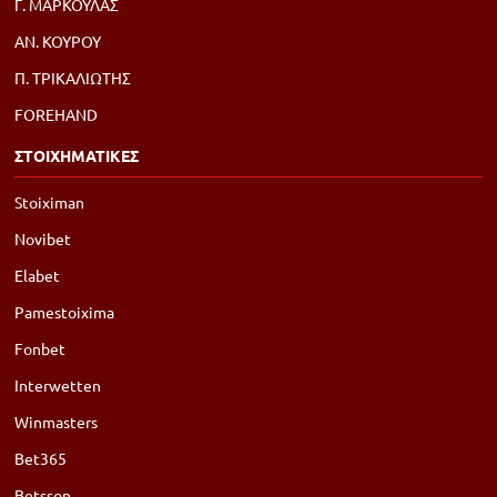
Γ. ΜΑΡΚΟΥΛΑΣ
ΑΝ. ΚΟΥΡΟΥ
Π. ΤΡΙΚΑΛΙΩΤΗΣ
FOREHAND
ΣΤΟΙΧΗΜΑΤΙΚΕΣ
Stoiximan
Novibet
Elabet
Pamestoixima
Fonbet
Interwetten
Winmasters
Bet365
Betsson