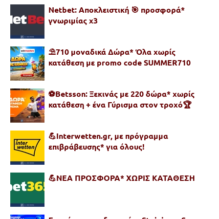
Netbet: Αποκλειστική 🎯 προσφορά*
γνωριμίας x3
⛱️710 μοναδικά Δώρα* Όλα χωρίς
κατάθεση με promo code SUMMER710
⚽Betsson: Ξεκινάς με 220 δώρα* χωρίς
κατάθεση + ένα Γύρισμα στον τροχό🏆
💪Interwetten.gr, με πρόγραμμα
επιβράβευσης* για όλους!
💪ΝΕΑ ΠΡΟΣΦΟΡΑ* ΧΩΡΙΣ ΚΑΤΑΘΕΣΗ