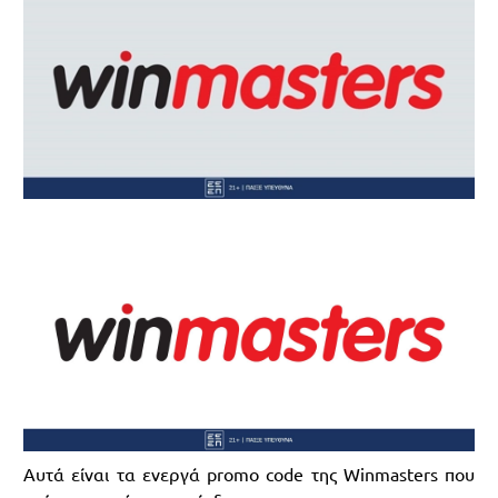
Αυτά είναι τα ενεργά promo code της Winmasters που