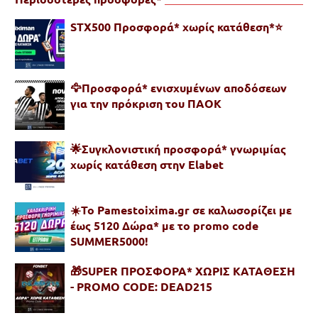
STX500 Προσφορά* χωρίς κατάθεση*⭐
🦅Προσφορά* ενισχυμένων αποδόσεων
για την πρόκριση του ΠΑΟΚ
🌟Συγκλονιστική προσφορά* γνωριμίας
χωρίς κατάθεση στην Elabet
☀️To Pamestoixima.gr σε καλωσορίζει με
έως 5120 Δώρα* με το promo code
SUMMER5000!
🎁SUPER ΠΡΟΣΦΟΡΑ* ΧΩΡΙΣ ΚΑΤΑΘΕΣΗ
- PROMO CODE: DEAD215