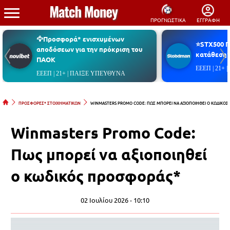
ΠΡΟΓΝΩΣΤΙΚΑ
ΕΓΓΡΑΦΗ
🦅Προσφορά* ενισχυμένων
⭐STX500 
αποδόσεων για την πρόκριση του
κατάθεση*
ΠΑΟΚ
ΕΕΕΠ | 21+
ΕΕΕΠ | 21+ | ΠΑΙΞΕ ΥΠΕΥΘΥΝΑ
ΠΡΟΣΦΟΡΕΣ* ΣΤΟΙΧΗΜΑΤΙΚΩΝ
WINMASTERS PROMO CODE: ΠΩΣ ΜΠΟΡΕΙ ΝΑ ΑΞΙΟΠΟΙΗΘΕΙ Ο ΚΩΔΙΚΟ
Winmasters Promo Code:
Πως μπορεί να αξιοποιηθεί
ο κωδικός προσφοράς*
02 Ιουλίου 2026 - 10:10