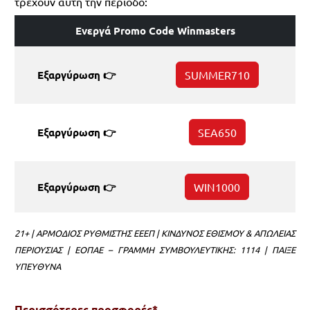
τρέχουν αυτή την περίοδο:
Ενεργά Promo Code Winmasters
Εξαργύρωση 👉
SUMMER710
Εξαργύρωση 👉
SEA650
Εξαργύρωση 👉
WIN1000
21+ | ΑΡΜΟΔΙΟΣ ΡΥΘΜΙΣΤΗΣ ΕΕΕΠ | ΚΙΝΔΥΝΟΣ ΕΘΙΣΜΟΥ & ΑΠΩΛΕΙΑΣ
ΠΕΡΙΟΥΣΙΑΣ | ΕΟΠΑΕ – ΓΡΑΜΜΗ ΣΥΜΒΟΥΛΕΥΤΙΚΗΣ: 1114 | ΠΑΙΞΕ
ΥΠΕΥΘΥΝΑ
Περισσότερες προσφορές*