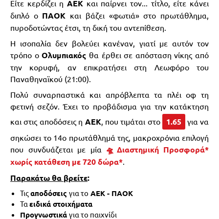
Είτε κερδίζει η
ΑΕΚ
και παίρνει τον... τίτλο, είτε κάνει
διπλό ο
ΠΑΟΚ
και βάζει «φωτιά» στο πρωτάθλημα,
πυροδοτώντας έτσι, τη δική του αντεπίθεση.
Η ισοπαλία δεν βολεύει κανέναν, γιατί με αυτόν τον
τρόπο ο
Ολυμπιακός
θα έρθει σε απόσταση νίκης από
την κορυφή, αν επικρατήσει στη Λεωφόρο του
Παναθηναϊκού (21:00).
Πολύ συναρπαστικά και απρόβλεπτα τα πλέι οφ τη
φετινή σεζόν. Έχει το προβάδισμα για την κατάκτηση
και στις αποδόσεις η
ΑΕΚ
, που τιμάται στο
1.65
για να
σηκώσει το 14ο πρωτάθλημά της, μακροχρόνια επιλογή
που συνδυάζεται με μία
🛸Διαστημική Προσφορά*
χωρίς κατάθεση με 720 δώρα*
.
Παρακάτω θα βρείτε
:
Τις
αποδόσεις
για το
ΑΕΚ - ΠΑΟΚ
Τα
ειδικά στοιχήματα
Προγνωστικά
για το παιχνίδι