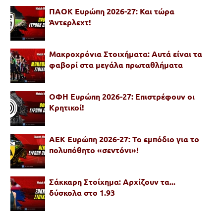
ΠΑΟΚ Ευρώπη 2026-27: Και τώρα
Άντερλεχτ!
Μακροχρόνια Στοιχήματα: Αυτά είναι τα
φαβορί στα μεγάλα πρωταθλήματα
ΟΦΗ Ευρώπη 2026-27: Επιστρέφουν οι
Κρητικοί!
ΑΕΚ Ευρώπη 2026-27: Το εμπόδιο για το
πολυπόθητο «σεντόνι»!
Σάκκαρη Στοίχημα: Αρχίζουν τα...
δύσκολα στο 1.93