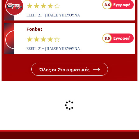
☆☆☆☆☆
★★★★★
8.6
Εγγραφή
ΕΕΕΠ | 21+ | ΠΑΙΞΕ ΥΠΕΥΘΥΝΑ
Fonbet
☆☆☆☆☆
★★★★★
8.6
Εγγραφή
ΕΕΕΠ | 21+ | ΠΑΙΞΕ ΥΠΕΥΘΥΝΑ
Όλες οι Στοιχηματικές