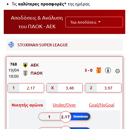
Τις
καλύτερες προσφορές*
της ημέρας
Αποδόσεις & Ανάλυση
Top Αποδόσεις
του ΠΑΟΚ - ΑΕΚ
STOXIMAN SUPER LEAGUE
768
ΑΕΚ
19/04
3
-
0
ΠΑΟΚ
18:00
2.17
3.48
3.97
Νικητής αγώνα
Under/Over
Goal/NoGoal
1
2.17