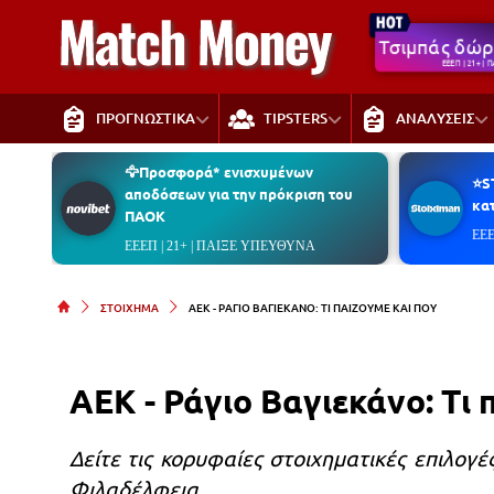
Τσιμπάς δώρα
ΕΕΕΠ | 21+ |
ΠΡΟΓΝΩΣΤΙΚΑ
TIPSTERS
ΑΝΑΛΥΣΕΙΣ
🦅Προσφορά* ενισχυμένων
⭐S
αποδόσεων για την πρόκριση του
κα
ΠΑΟΚ
ΕΕΕ
ΕΕΕΠ | 21+ | ΠΑΙΞΕ ΥΠΕΥΘΥΝΑ
ΣΤΟΙΧΗΜΑ
ΑΕΚ - ΡΑΓΙΟ ΒΑΓΙΕΚΑΝΟ: ΤΙ ΠΑΙΖΟΥΜΕ ΚΑΙ ΠΟΥ
ΑΕΚ - Ράγιο Βαγιεκάνο: Τι 
Δείτε τις κορυφαίες στοιχηματικές επιλογέ
Φιλαδέλφεια.