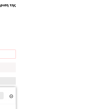
ριση της