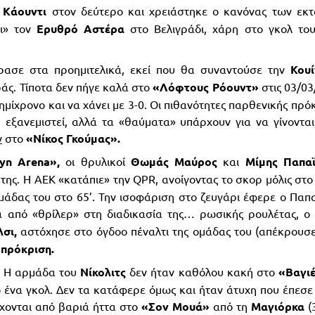
 Kάουντι
στον δεύτερο και χρειάστηκε ο κανόνας των εκτ
οι» τον
Ερυθρό Αστέρα
στο Βελιγράδι, χάρη στο γκολ τ
ασε στα προημιτελικά, εκεί που θα συναντούσε την
Κου
ράς. Τίποτα δεν πήγε καλά στο
«Λόφτους Ρόουντ»
στις 03/03
ημίχρονο και να χάνει με 3-0. Οι πιθανότητες παρθενικής πρό
εξανεμιστεί, αλλά τα «θαύματα» υπάρχουν για να γίνονται
ν
στο
«Νίκος Γκούμας».
yn Arena»,
οι θρυλικοί
Θωμάς Μαύρος
και
Μίμης Παπα
ης. Η ΑΕΚ «κατάπιε» την QPR, ανοίγοντας το σκορ μόλις στο 
 ομάδας του στο 65’. Την ισοφάριση στο ζευγάρι έφερε ο Πα
τά από «θρίλερ» στη διαδικασία της… ρωσικής ρουλέτας, ο
λσι,
αστόχησε στο όγδοο πέναλτι της ομάδας του (απέκρουσ
 πρόκριση.
. Η αρμάδα του
Νίκολιτς
δεν ήταν καθόλου κακή στο
«Βαγι
 ένα γκολ. Δεν τα κατάφερε όμως και ήταν άτυχη που έπεσ
ρχονται από βαριά ήττα στο
«Σον Μουά»
από τη
Μαγιόρκα
(3