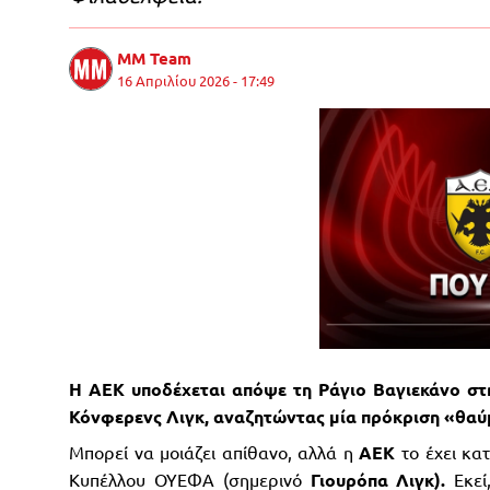
MM Team
16 Απριλίου 2026 - 17:49
Η ΑΕΚ υποδέχεται απόψε τη Ράγιο Βαγιεκάνο στη
Κόνφερενς Λιγκ, αναζητώντας μία πρόκριση «θαύ
Μπορεί να μοιάζει απίθανο, αλλά η
ΑΕΚ
το έχει κα
Κυπέλλου ΟΥΕΦΑ (σημερινό
Γιουρόπα Λιγκ).
Εκεί