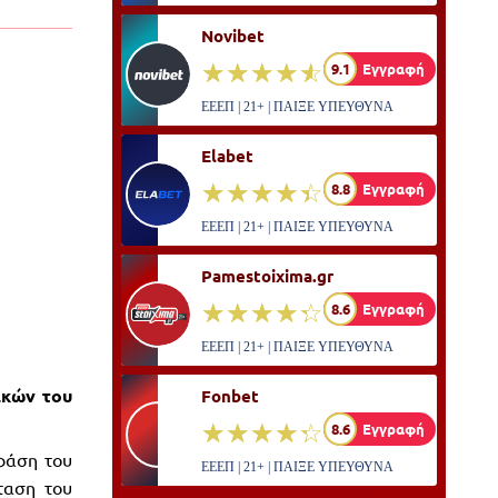
Novibet
☆☆☆☆☆
★★★★★
9.1
Εγγραφή
ΕΕΕΠ | 21+ | ΠΑΙΞΕ ΥΠΕΥΘΥΝΑ
Elabet
☆☆☆☆☆
★★★★★
8.8
Εγγραφή
ΕΕΕΠ | 21+ | ΠΑΙΞΕ ΥΠΕΥΘΥΝΑ
Pamestoixima.gr
☆☆☆☆☆
★★★★★
8.6
Εγγραφή
ΕΕΕΠ | 21+ | ΠΑΙΞΕ ΥΠΕΥΘΥΝΑ
ικών του
Fonbet
☆☆☆☆☆
★★★★★
8.6
Εγγραφή
 φάση του
ΕΕΕΠ | 21+ | ΠΑΙΞΕ ΥΠΕΥΘΥΝΑ
ταση του