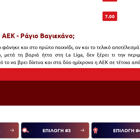
7.00
ο ΑΕΚ - Ράγιο Βαγιεκάνο;
 φάνηκε και στο πρώτο παιχνίδι, αν και το τελικό αποτέλεσμά
, μετά τη βαριά ήττα στη La Liga, δεν ξέρει τι την περι
ό το να βρει δίχτυα και στα δύο ημίχρονα η ΑΕΚ σε τέτοια απ
2
ΕΠΙΛΟΓΗ #3
ΕΠΙΛΟΓΗ #