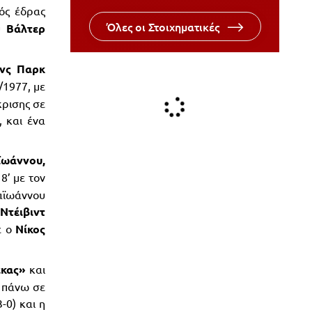
ός έδρας
Όλες οι Στοιχηματικές
ου
Βάλτερ
ίνς Παρκ
/1977, με
κρισης σε
, και ένα
ϊωάννου,
8’ με τον
παϊωάννου
Ντέιβιντ
ε ο
Νίκος
έκας»
και
ε πάνω σε
-0) και η