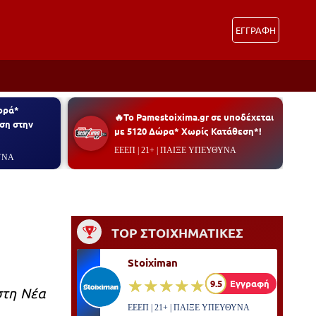
ΕΓΓΡΑΦΗ
ορά*
🔥Το Pamestoixima.gr σε υποδέχεται
ση στην
με 5120 Δώρα* Χωρίς Κατάθεση*!
ΕΕΕΠ | 21+ | ΠΑΙΞΕ ΥΠΕΥΘΥΝΑ
ΘΥΝΑ
TOP ΣΤΟΙΧΗΜΑΤΙΚΕΣ
Stoiximan
☆☆☆☆☆
★★★★★
9.5
Εγγραφή
στη Νέα
ΕΕΕΠ | 21+ | ΠΑΙΞΕ ΥΠΕΥΘΥΝΑ