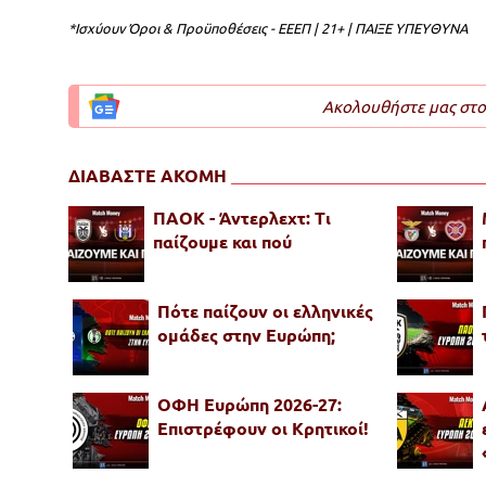
*Ισχύουν Όροι & Προϋποθέσεις - ΕΕΕΠ | 21+ | ΠΑΙΞΕ ΥΠΕΥΘΥΝΑ
Ακολουθήστε μας στ
ΔΙΑΒΑΣΤΕ ΑΚΟΜΗ
ΠΑΟΚ - Άντερλεχτ: Τι
παίζουμε και πού
Πότε παίζουν οι ελληνικές
ομάδες στην Ευρώπη;
ΟΦΗ Ευρώπη 2026-27:
Επιστρέφουν οι Κρητικοί!