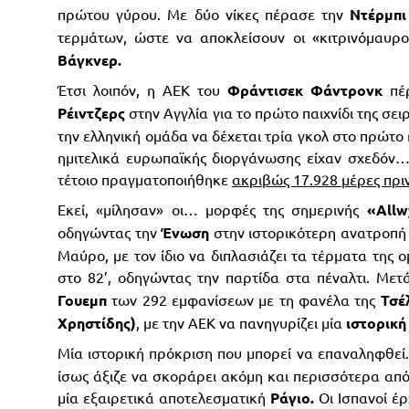
πρώτου γύρου. Με δύο νίκες πέρασε την
Ντέρμπι
τερμάτων, ώστε να αποκλείσουν οι «κιτρινόμαυρ
Βάγκνερ.
Έτσι λοιπόν, η ΑΕΚ του
Φράντισεκ Φάντρονκ
πέρ
Ρέιντζερς
στην Αγγλία για το πρώτο παιχνίδι της σει
την ελληνική ομάδα να δέχεται τρία γκολ στο πρώτο 
ημιτελικά ευρωπαϊκής διοργάνωσης είχαν σχεδόν… 
τέτοιο πραγματοποιήθηκε
ακριβώς 17.928 μέρες πρι
Εκεί, «μίλησαν» οι… μορφές της σημερινής
«Allw
οδηγώντας την
Ένωση
στην ιστορικότερη ανατροπή τ
Μαύρο, με τον ίδιο να διπλασιάζει τα τέρματα της
στο 82’, οδηγώντας την παρτίδα στα πέναλτι. Με
Γουεμπ
των 292 εμφανίσεων με τη φανέλα της
Τσέ
Χρηστίδης)
, με την ΑΕΚ να πανηγυρίζει μία
ιστορική
Μία ιστορική πρόκριση που μπορεί να επαναληφθεί
ίσως άξιζε να σκοράρει ακόμη και περισσότερα από
μία εξαιρετικά αποτελεσματική
Ράγιο.
Οι Ισπανοί έ