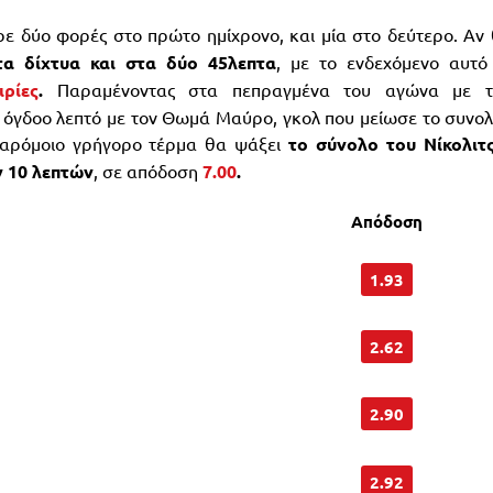
 δύο φορές στο πρώτο ημίχρονο, και μία στο δεύτερο. Αν 
α δίχτυα και στα δύο 45λεπτα
, με το ενδεχόμενο αυτό 
ιρίες
.
Παραμένοντας στα πεπραγμένα του αγώνα με τ
το όγδοο λεπτό με τον Θωμά Μαύρο, γκολ που μείωσε το συνο
 παρόμοιο γρήγορο τέρμα θα ψάξει
το σύνολο του Νίκολιτ
ν 10 λεπτών
, σε απόδοση
7.00
.
Απόδοση
1.93
2.62
2.90
2.92