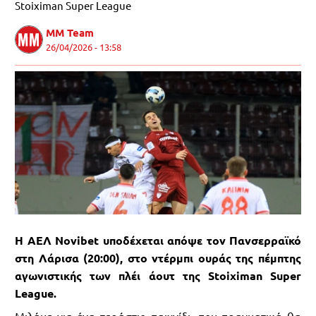
Stoiximan Super League
MM Team
26/04/2026 - 13:58
Η ΑΕΛ Novibet υποδέχεται απόψε τον Πανσερραϊκό
στη Λάρισα (20:00), στο ντέρμπι ουράς της πέμπτης
αγωνιστικής των πλέι άουτ της Stoiximan Super
League.