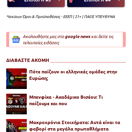
*Ισχύουν Όροι & Προϋποθέσεις - ΕΕΕΠ | 21+ | ΠΑΙΞΕ ΥΠΕΥΘΥΝΑ
Ακολουθήστε μας στο
google news
και δείτε τις
τελευταίες ειδήσεις
ΔΙΑΒΑΣΤΕ ΑΚΟΜΗ
Πότε παίζουν οι ελληνικές ομάδες στην
Ευρώπη;
Μπενφίκα - Ακαδέμικο Βισέου: Τι
παίζουμε και που
Μακροχρόνια Στοιχήματα: Αυτά είναι τα
φαβορί στα μεγάλα πρωταθλήματα