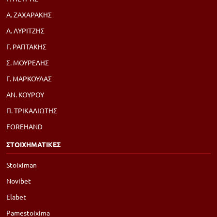
Α. ΖΑΧΑΡΑΚΗΣ
Λ. ΛΥΡΙΤΖΗΣ
Γ. ΡΑΠΤΑΚΗΣ
Σ. ΜΟΥΡΕΛΗΣ
Γ. ΜΑΡΚΟΥΛΑΣ
ΑΝ. ΚΟΥΡΟΥ
Π. ΤΡΙΚΑΛΙΩΤΗΣ
FOREHAND
ΣΤΟΙΧΗΜΑΤΙΚΕΣ
Stoiximan
Novibet
Elabet
Pamestoixima