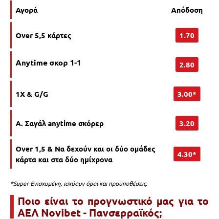
Αγορά
Απόδοση
Over 5,5 κάρτες
1.70
Anytime σκορ 1-1
2.80
1Χ & G/G
3.00*
Α. Σαγάλ anytime σκόρερ
3.20
Over 1,5 & Να δεχούν και οι δύο ομάδες
4.30*
κάρτα και στα δύο ημίχρονα
*Super Ενισχυμένη, ισχύουν όροι και προϋποθέσεις.
Ποιο είναι το προγνωστικό μας για το
ΑΕΛ Novibet - Πανσερραϊκός;