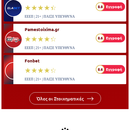
☆☆☆☆☆
★★★★★
8.8
Εγγραφή
ΕΕΕΠ | 21+ | ΠΑΙΞΕ ΥΠΕΥΘΥΝΑ
Pamestoixima.gr
☆☆☆☆☆
★★★★★
8.6
Εγγραφή
ΕΕΕΠ | 21+ | ΠΑΙΞΕ ΥΠΕΥΘΥΝΑ
Fonbet
☆☆☆☆☆
★★★★★
8.6
Εγγραφή
ΕΕΕΠ | 21+ | ΠΑΙΞΕ ΥΠΕΥΘΥΝΑ
Όλες οι Στοιχηματικές