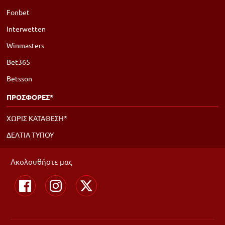
Fonbet
Interwetten
Winmasters
Bet365
Betsson
ΠΡΟΣΦΟΡΕΣ*
ΧΩΡΙΣ ΚΑΤΑΘΕΣΗ*
ΔΕΛΤΙΑ ΤΥΠΟΥ
Ακολουθήστε μας