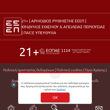
21+ | ΑΡΜΟΔΙΟΣ ΡΥΘΜΙΣΤΗΣ ΕΕΕΠ |
ΚΙΝΔΥΝΟΣ ΕΘΙΣΜΟΥ & ΑΠΩΛΕΙΑΣ ΠΕΡΙΟΥΣΙΑΣ
|
ΠΑΙΞΕ ΥΠΕΥΘΥΝΑ
21+
Πολιτική προστασίας δεδομένων |
Πολιτική cookies |
Όροι Χρήσης |
Σχετικά με εμάς |
Editorial Policy |
Διαφάνεια Εμπορικών Συνεργασιών |
Υπεύθυνο Παιχνίδι
Ο ιστότοπος χρησιμοποιεί Cookies για την καλύτερη εμπειρία
σας. Χρησιμοποιώντας αυτόν τον ιστότοπο, συμφωνείτε με την
© 2026 Matchmoney
χρήση των
Cookies
.
Developed by
Digital Winners
OK