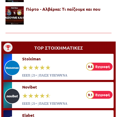
Πόρτο - Αλβέρκα: Τι παίζουμε και που
TOP ΣΤΟΙΧΗΜΑΤΙΚΕΣ
Stoiximan
☆☆☆☆☆
★★★★★
9.5
Εγγραφή
ΕΕΕΠ | 21+ | ΠΑΙΞΕ ΥΠΕΥΘΥΝΑ
Novibet
☆☆☆☆☆
★★★★★
9.1
Εγγραφή
ΕΕΕΠ | 21+ | ΠΑΙΞΕ ΥΠΕΥΘΥΝΑ
Elabet