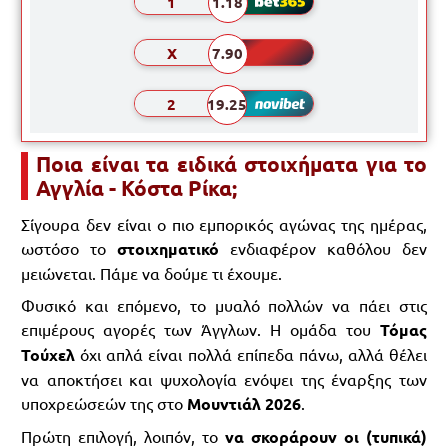
1
1.18
X
7.90
2
19.25
Ποια είναι τα ειδικά στοιχήματα για το
Αγγλία - Κόστα Ρίκα;
Σίγουρα δεν είναι ο πιο εμπορικός αγώνας της ημέρας,
ωστόσο το
στοιχηματικό
ενδιαφέρον καθόλου δεν
μειώνεται. Πάμε να δούμε τι έχουμε.
Φυσικό και επόμενο, το μυαλό πολλών να πάει στις
επιμέρους αγορές των Άγγλων. Η ομάδα του
Τόμας
Τούχελ
όχι απλά είναι πολλά επίπεδα πάνω, αλλά θέλει
να αποκτήσει και ψυχολογία ενόψει της έναρξης των
υποχρεώσεών της στο
Μουντιάλ 2026
.
Πρώτη επιλογή, λοιπόν, το
να σκοράρουν οι (τυπικά)