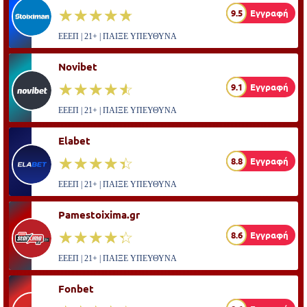
☆☆☆☆☆
★★★★★
9.5
Εγγραφή
ΕΕΕΠ | 21+ | ΠΑΙΞΕ ΥΠΕΥΘΥΝΑ
Novibet
☆☆☆☆☆
★★★★★
9.1
Εγγραφή
ΕΕΕΠ | 21+ | ΠΑΙΞΕ ΥΠΕΥΘΥΝΑ
Elabet
☆☆☆☆☆
★★★★★
8.8
Εγγραφή
ΕΕΕΠ | 21+ | ΠΑΙΞΕ ΥΠΕΥΘΥΝΑ
Pamestoixima.gr
☆☆☆☆☆
★★★★★
8.6
Εγγραφή
ΕΕΕΠ | 21+ | ΠΑΙΞΕ ΥΠΕΥΘΥΝΑ
Fonbet