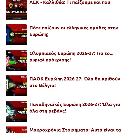
ΑΕΚ - Καλλιθέα: Τι παίζουμε και που
Πότε παίζουν οι ελληνικές ομάδες στην
Ευρώπη;
Ολυμπιακός Ευρώπη 2026-27: Για το...
ριφιφί πρόκρισης!
ΠΑΟΚ Ευρώπη 2026-27: Όλα θα κριθούν
στο Βέλγιο!
Παναθηναϊκός Ευρώπη 2026-27: Όλα για
όλα στη ρεβάνς!
Μακροχρόνια Στοιχήματα: Αυτά είναι τα