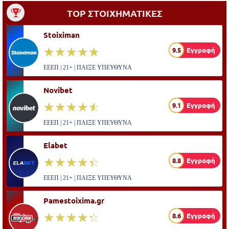
TOP ΣΤΟΙΧΗΜΑΤΙΚΕΣ
Stoiximan
☆☆☆☆☆
★★★★★
9.5
Εγγραφή
ΕΕΕΠ | 21+ | ΠΑΙΞΕ ΥΠΕΥΘΥΝΑ
Novibet
☆☆☆☆☆
★★★★★
9.1
Εγγραφή
ΕΕΕΠ | 21+ | ΠΑΙΞΕ ΥΠΕΥΘΥΝΑ
Elabet
☆☆☆☆☆
★★★★★
8.8
Εγγραφή
ΕΕΕΠ | 21+ | ΠΑΙΞΕ ΥΠΕΥΘΥΝΑ
Pamestoixima.gr
☆☆☆☆☆
★★★★★
8.6
Εγγραφή