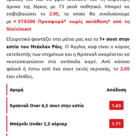
άμυνα της λίγκας με 73 γκολ παθητικό. Μπορεί να
επιβεβαιώσει το
2.95
, το οποίο θα συνδυάσουμε
με
⭐STX500 Προσφορά* χωρίς κατάθεση* από τη
Stoiximan!
Εξαιρετικό φαντάζει στα μάτια μας και το
1+ σουτ στην
εστία του Ντέκλαν Ράις
. Ο Άγγλος χαφ είναι ο κύριος
εκτελεστής των στημένων και η Άρσεναλ αναμένεται να
«κατασκηνώσει» στα αντίπαλα καρέ. Από κάποιο
φάουλ ή έστω από ένα σουτ εκτός περιοχής, το
2.05
έχει ελπίδες.
Αγορά
Απόδοση
Άρσεναλ Over 6,5 σουτ στην εστία
1.63
Μπέρνλι Under 2,5 κόρνερ
1.71