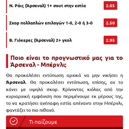
Ν. Ράις (Άρσεναλ) 1+ σουτ στην εστία
2.05
Σκορ πολλαπλών επιλογών 1-0, 2-0 ή 3-0
2.50
Β. Γιόκερες (Άρσεναλ) 2+ γκολ
2.95
Ποιο είναι το προγνωστικό μας για το
Άρσεναλ - Μπέρνλι;
Θα προκαλέσει εντύπωση αρχικά να μην νικήσει η
Άρσεναλ
. Θα προκαλέσει εντύπωση, επίσης, αν το
κάνει με υψηλό σκορ. Κρίνοντας κιόλας από την
κυριαρχική εμφάνιση που περιμένουμε εκ μέρους της,
το να κρατήσει ανέπαφη εστία απέναντι στην Μπέρνλι,
φαντάζει το πιο πιθανό.
Τι παίζουμε