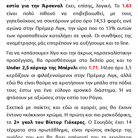
εστία για την Άρσεναλ
έχει, επίσης, λογική. Το
1.63
είναι πολύ πιθανό να επιβεβαιωθεί, με τους
γηπεδούχους να σουτάρουν μέσο όρο 14,53 φορές ανά
αγώνα στην Πρέμιερ Λιγκ, την ώρα που το 13% αυτών
των προσπαθειών καταλήγει σε γκολ. Οι συνθήκες της
αναμέτρησης μάς επιτρέπουν να αυξήσουμε και το line.
Για να «σπάσουμε» λίγο και την άκρως «αρσεναλίστικη»
προσέγγιση, θα προσθέσουμε στο δελτίο μας και το
Under 2,5 κόρνερ της Μπέρνλι
στο
1.71
. Μέσο όρο 3,5
κερδίζουν οι φιλοξενούμενοι στην Πρέμιερ Λιγκ, αλλά
εδώ θα είναι θαύμα να κρατήσουν την μπάλα στα πόδια
τους έστω για ένα εύλογο χρονικό διάστημα. Ή να
φτάσουν με αξιώσεις στην εστία του Ράγια.
Σχετικά με παίκτες και εδώ οι αγορές μας θα έχουν
έντονο «κόκκινο» χρώμα. Η πρώτη και πιο ρισκαδόρικη,
τα
2+ γκολ του Βίκτορ Γιόκερες
. Ο Σουηδός έχει 14
τέρματα στο πρωτάθλημα, είναι πρώτος σκόρερ της
ομάδας του και θα βρει απέναντί του τη χειρότερη