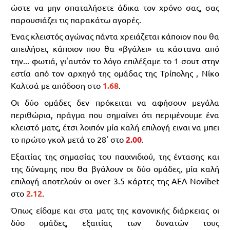
ώστε να μην σπαταλήσετε άδικα τον χρόνο σας, σας
παρουσιάζει τις παρακάτω αγορές.
Ένας κλειστός αγώνας πάντα χρειάζεται κάποιον που θα
απειλήσει, κάποιον που θα «βγάλει» τα κάστανα από
την... φωτιά, γι'αυτόν το λόγο επιλέξαμε το 1 σουτ στην
εστία από τον αρχηγό της ομάδας της Τρίπολης , Νίκο
Καλτσά με απόδοση στο
1.68
.
Οι δύο ομάδες δεν πρόκειται να αφήσουν μεγάλα
περιθώρια, πράγμα που σημαίνει ότι περιμένουμε ένα
κλειστό ματς, έτσι λοιπόν μία καλή επιλογή ειναι να μπει
το πρώτο γκολ μετά το 28' στο
2.00
.
Εξαιτίας της σημασίας του παιχνιδιού, της έντασης και
της δύναμης που θα βγάλουν οι δύο ομάδες, μία καλή
επιλογή αποτελούν οι over 3.5 κάρτες της ΑΕΛ Novibet
στο
2.12
.
Όπως είδαμε και στα ματς της κανονικής διάρκειας οι
δύο ομάδες, εξαιτίας των δυνατών τους