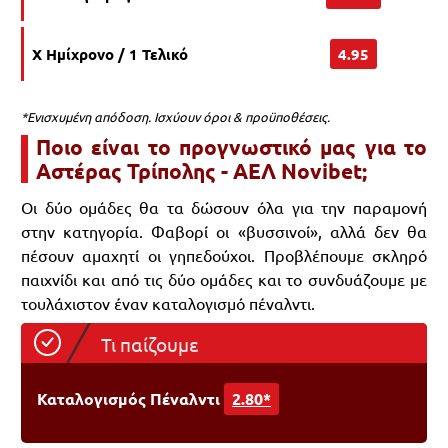
Χ Ημίχρονο / 1 Τελικό
4.95
*Ενισχυμένη απόδοση. Ισχύουν όροι & προϋποθέσεις.
Ποιο είναι το προγνωστικό μας για το
Αστέρας Τρίπολης - ΑΕΛ Novibet;
Οι δύο ομάδες θα τα δώσουν όλα για την παραμονή
στην κατηγορία. Φαβορί οι «βυσσινοί», αλλά δεν θα
πέσουν αμαχητί οι γηπεδούχοι. Προβλέπουμε σκληρό
παιχνίδι και από τις δύο ομάδες και το συνδυάζουμε με
τουλάχιστον έναν καταλογισμό πέναλντι.
Τι παίζουμε
Καταλογισμός Πέναλντι
2.80*