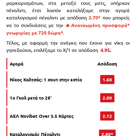
μαρκαρισμάτων, στα μεταξύ τους ματς, υπήρχαν
πέναλντι, έτσι λοιπόν καταλήξαμε στην αγορά
καταλογισμού πέναλντι με απόδοση
2.70*
που μπορείς
να το συνδυάσεις με την
🔥Ανανεωμένη προσφορά*
γνωριμίας με 720 δώρα*
.
Τέλος, με αφορμή την ανάγκη που έχουν για νίκη οι
γηπεδούχοι, επιλέξαμε το Χ/1 σε απόδοση
4.95
.
Αγορά
Απόδοση
Νίκος Καλτσάς: 1 σουτ στην εστία
1.68
1ο Γκολ μετά το 28'
2.00
AΕΛ Novibet Over 3.5 Κάρτες
2.12
Καταλογισμός Πέναλντι
2.80*