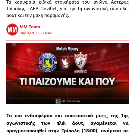
Τα κορυφαία ειδικά στοιχήματα του αγώνα Αστέρας
Τρίπολης - ΑΕΛ Novibet, για την 1η αγωνιστική των πλέι
αουτ και την μάχη παραμονής.
MM Team
04/04/2026 - 14:42
Το πιο ενδιαφέρον και ουστιαστικό ματς, της 1ης
αγωνιστικής των πλέι άουτ, αναμένεται να
πραγματοποιηθεί στην Τρίπολη (18:00), ανάμεσα σε