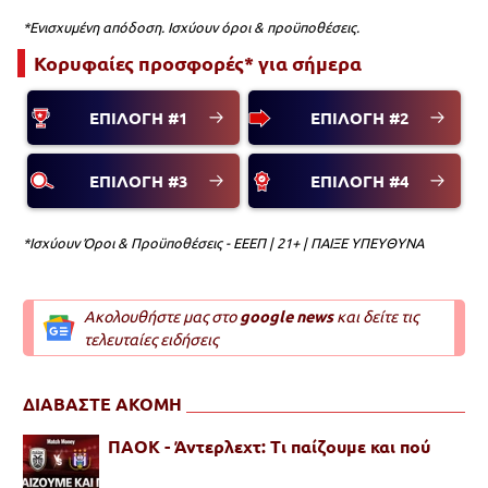
*Ενισχυμένη απόδοση. Ισχύουν όροι & προϋποθέσεις.
Κορυφαίες προσφορές* για σήμερα
ΕΠΙΛΟΓΗ #1
ΕΠΙΛΟΓΗ #2
ΕΠΙΛΟΓΗ #3
ΕΠΙΛΟΓΗ #4
*Ισχύουν Όροι & Προϋποθέσεις - ΕΕΕΠ | 21+ | ΠΑΙΞΕ ΥΠΕΥΘΥΝΑ
Ακολουθήστε μας στο
google news
και δείτε τις
τελευταίες ειδήσεις
ΔΙΑΒΑΣΤΕ ΑΚΟΜΗ
ΠΑΟΚ - Άντερλεχτ: Τι παίζουμε και πού