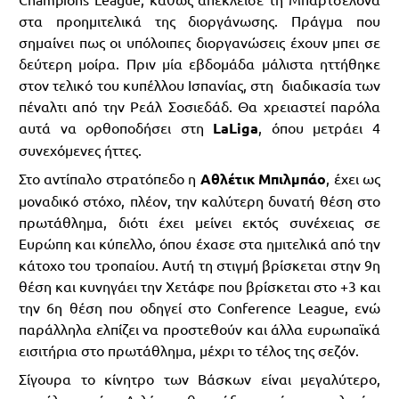
στα προημιτελικά της διοργάνωσης. Πράγμα που
σημαίνει πως οι υπόλοιπες διοργανώσεις έχουν μπει σε
δεύτερη μοίρα. Πριν μία εβδομάδα μάλιστα ηττήθηκε
στον τελικό του κυπέλλου Ισπανίας, στη διαδικασία των
πέναλτι από την Ρεάλ Σοσιεδάδ. Θα χρειαστεί παρόλα
αυτά να ορθοποδήσει στη
LaLiga
, όπου μετράει 4
συνεχόμενες ήττες.
Στο αντίπαλο στρατόπεδο η
Αθλέτικ
Μπιλμπάο
, έχει ως
μοναδικό στόχο, πλέον, την καλύτερη δυνατή θέση στο
πρωτάθλημα, διότι έχει μείνει εκτός συνέχειας σε
Ευρώπη και κύπελλο, όπου έχασε στα ημιτελικά από την
κάτοχο του τροπαίου. Αυτή τη στιγμή βρίσκεται στην 9η
θέση και κυνηγάει την Χετάφε που βρίσκεται στο +3 και
την 6η θέση που οδηγεί στο Conference League, ενώ
παράλληλα ελπίζει να προστεθούν και άλλα ευρωπαϊκά
εισιτήρια στο πρωτάθλημα, μέχρι το τέλος της σεζόν.
Σίγουρα το κίνητρο των Βάσκων είναι μεγαλύτερο,