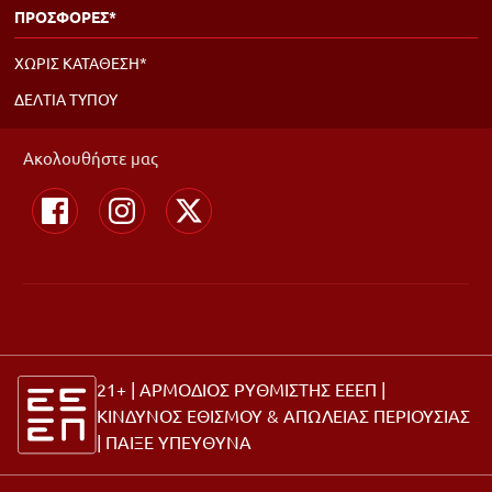
ΠΡΟΣΦΟΡΕΣ*
ΧΩΡΙΣ ΚΑΤΑΘΕΣΗ*
ΔΕΛΤΙΑ ΤΥΠΟΥ
Ακολουθήστε μας
21+ | ΑΡΜΟΔΙΟΣ ΡΥΘΜΙΣΤΗΣ ΕΕΕΠ |
ΚΙΝΔΥΝΟΣ ΕΘΙΣΜΟΥ & ΑΠΩΛΕΙΑΣ ΠΕΡΙΟΥΣΙΑΣ
|
ΠΑΙΞΕ ΥΠΕΥΘΥΝΑ