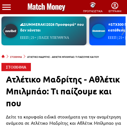
ΠΡΟΓΝΩΣΤΙΚΑ
ΕΓΓΡΑΦΗ
🌊SUMMERAKI2026 Προσφορά* που
⭐STX500 
δεν χάνεται
κατάθεση*
ΕΕΕΠ | 21+ | ΠΑΙΞΕ ΥΠΕΥΘΥΝΑ
ΕΕΕΠ | 21+
ΣΤΟΙΧΗΜΑ
ΑΤΛΕΤΙΚΟ ΜΑΔΡΙΤΗΣ - ΑΘΛΕΤΙΚ ΜΠΙΛΜΠΑΟ: ΤΙ ΠΑΙΖΟΥΜΕ ΚΑΙ ΠΟΥ
ΣΤΟΙΧΗΜΑ
Ατλέτικο Μαδρίτης - Αθλέτικ
Μπιλμπάο: Τι παίζουμε και
που
Δείτε τα κορυφαία ειδικά στοιχήματα για την αναμέτρηση
ανάμεσα σε Ατλέτικο Μαδρίτης και Αθλέτικ Μπίλμπαο για