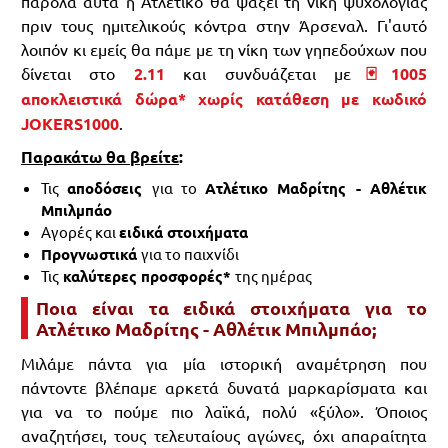
παρόλα αυτά η Ατλέτικο θα ψάξει τη νίκη ψυχολογίας
πριν τους ημιτελικούς κόντρα στην Άρσεναλ. Γι'αυτό
λοιπόν κι εμείς θα πάμε με τη νίκη των γηπεδούχων που
δίνεται στο
2.11
και συνδυάζεται με
🃏1005
αποκλειστικά δώρα* χωρίς κατάθεση με κωδικό
JOKERS1000
.
Παρακάτω θα βρείτε
:
Τις
αποδόσεις
για το
Ατλέτικο Μαδρίτης - Αθλέτικ
Μπιλμπάο
Αγορές και
ειδικά στοιχήματα
Προγνωστικά
για το παιχνίδι
Τις
καλύτερες προσφορές*
της ημέρας
Ποια είναι τα ειδικά στοιχήματα για το
Ατλέτικο Μαδρίτης - Αθλέτικ Μπιλμπάο;
Μιλάμε πάντα για μία ιστορική αναμέτρηση που
πάντοντε βλέπαμε αρκετά δυνατά μαρκαρίσματα και
για να το πούμε πιο λαϊκά, πολύ «ξύλο». Όποιος
αναζητήσει, τους τελευταίους αγώνες, όχι απαραίτητα