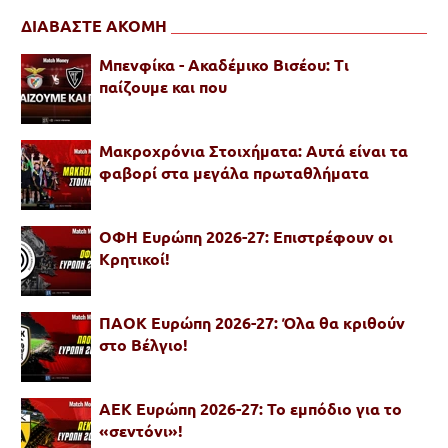
ΔΙΑΒΑΣΤΕ ΑΚΟΜΗ
Μπενφίκα - Ακαδέμικο Βισέου: Τι
παίζουμε και που
Μακροχρόνια Στοιχήματα: Αυτά είναι τα
φαβορί στα μεγάλα πρωταθλήματα
ΟΦΗ Ευρώπη 2026-27: Επιστρέφουν οι
Κρητικοί!
ΠΑΟΚ Ευρώπη 2026-27: Όλα θα κριθούν
στο Βέλγιο!
ΑΕΚ Ευρώπη 2026-27: Το εμπόδιο για το
«σεντόνι»!