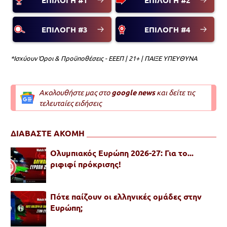
ΕΠΙΛΟΓΗ #1
ΕΠΙΛΟΓΗ #2
ΕΠΙΛΟΓΗ #3
ΕΠΙΛΟΓΗ #4
*Ισχύουν Όροι & Προϋποθέσεις - ΕΕΕΠ | 21+ | ΠΑΙΞΕ ΥΠΕΥΘΥΝΑ
Ακολουθήστε μας στο
google news
και δείτε τις
τελευταίες ειδήσεις
ΔΙΑΒΑΣΤΕ ΑΚΟΜΗ
Ολυμπιακός Ευρώπη 2026-27: Για το...
ριφιφί πρόκρισης!
Πότε παίζουν οι ελληνικές ομάδες στην
Ευρώπη;