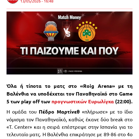
13/05/2026 - 16:48
Όλα ή τίποτα το ματς στο «Roig Arena» με τη
Βαλένθια να υποδέχεται τον Παναθηναϊκό στο Game
5 των play off των
προγνωστικών Ευρωλίγκα
(22:00).
Η ομάδα του
Πέδρο Μαρτίνεθ
«πλήρωσε» με το ίδιο
νόμισμα τον Παναθηναϊκό, καθώς έκανε δύο break στο
«T. Center» και η σειρά επέστρεψε στην Ισπανία για το
τελευταίο ματς. Η Βαλένθια επικράτησε με 89-86 στο 4ο