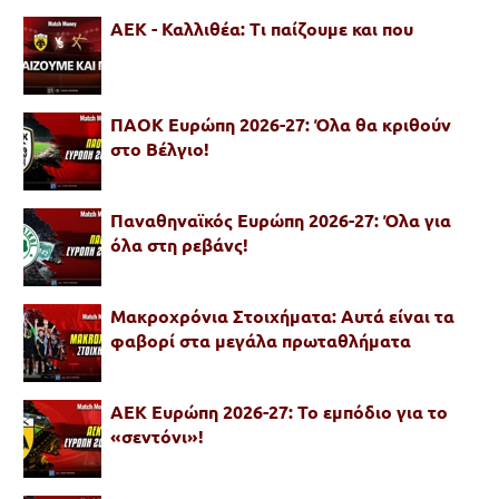
ΑΕΚ - Καλλιθέα: Τι παίζουμε και που
ΠΑΟΚ Ευρώπη 2026-27: Όλα θα κριθούν
στο Βέλγιο!
Παναθηναϊκός Ευρώπη 2026-27: Όλα για
όλα στη ρεβάνς!
Μακροχρόνια Στοιχήματα: Αυτά είναι τα
φαβορί στα μεγάλα πρωταθλήματα
ΑΕΚ Ευρώπη 2026-27: Το εμπόδιο για το
«σεντόνι»!