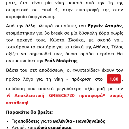
ματς, έτσι είναι μία νίκη μακριά από την 1η της
συμμετοχή σε Final 4, στην επιστροφή της στην
κορυφαία διοργάνωση.
Από την άλλη πλευρά οι παίκτες του
Εργκίν Αταμάν
,
ετοιμάστηκαν για 3ο break σε μία δύσκολη έδρα χωρίς
τον αρχηγό τους, Κώστα Σλούκα, με σκοπό να...
τσεκάρουν το εισιτήριο για τα τελικά της Αθήνας. Τέλος
αξίζει να σημειωθεί πως όποια ομάδα περάσει θα
αντιμετωπίσει την
Ρεάλ Μαδρίτης
.
Βάσει του σετ αποδόσεων, οι «νυχτερίδες» έχουν τον
πρώτο λόγο για τη νίκη - πρόκριση στο
1.80
,
απόδοση που αποκτά μεγαλύτερη αξία μαζί με την
🎶Αποκλειστική GREECE720 προσφορά* χωρίς
κατάθεση!
Παρακάτω θα βρείτε:
Τις
αποδόσεις
για το
Βαλένθια - Παναθηναϊκός
Αγορές και
ειδικά στοιχήματα