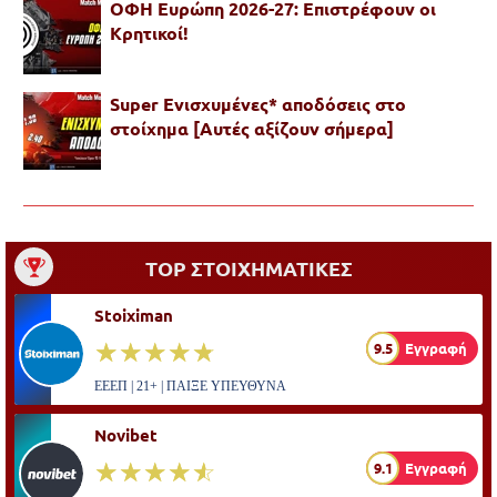
ΟΦΗ Ευρώπη 2026-27: Επιστρέφουν οι
Κρητικοί!
Super Ενισχυμένες* αποδόσεις στο
στοίχημα [Αυτές αξίζουν σήμερα]
TOP ΣΤΟΙΧΗΜΑΤΙΚΕΣ
Stoiximan
☆☆☆☆☆
★★★★★
9.5
Εγγραφή
ΕΕΕΠ | 21+ | ΠΑΙΞΕ ΥΠΕΥΘΥΝΑ
Novibet
☆☆☆☆☆
★★★★★
9.1
Εγγραφή