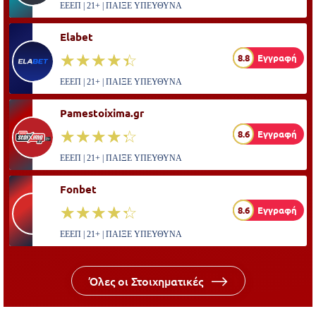
ΕΕΕΠ | 21+ | ΠΑΙΞΕ ΥΠΕΥΘΥΝΑ
Elabet
☆☆☆☆☆
★★★★★
8.8
Εγγραφή
ΕΕΕΠ | 21+ | ΠΑΙΞΕ ΥΠΕΥΘΥΝΑ
Pamestoixima.gr
☆☆☆☆☆
★★★★★
8.6
Εγγραφή
ΕΕΕΠ | 21+ | ΠΑΙΞΕ ΥΠΕΥΘΥΝΑ
Fonbet
☆☆☆☆☆
★★★★★
8.6
Εγγραφή
ΕΕΕΠ | 21+ | ΠΑΙΞΕ ΥΠΕΥΘΥΝΑ
Όλες οι Στοιχηματικές