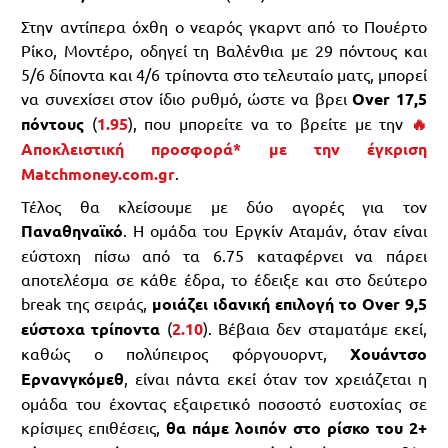
Στην αντίπερα όχθη ο νεαρός γκαρντ από το Πουέρτο
Ρίκο, Μοντέρο, οδηγεί τη Βαλένθια με 29 πόντους και
5/6 δίποντα και 4/6 τρίποντα στο τελευταίο ματς, μπορεί
να συνεχίσει στον ίδιο ρυθμό, ώστε να βρει
Over 17,5
πόντους
(
1.95
), που μπορείτε να το βρείτε με την
🔥
Αποκλειστική προσφορά* με την έγκριση
Matchmoney.com.gr
.
Τέλος θα κλείσουμε με δύο αγορές για τον
Παναθηναϊκό
. Η ομάδα του Εργκίν Αταμάν, όταν είναι
εύστοχη πίσω από τα 6.75 καταφέρνει να πάρει
αποτελέσμα σε κάθε έδρα, το έδειξε και στο δεύτερο
break της σειράς,
μοιάζει ιδανική επιλογή το Over 9,5
εύστοχα τρίποντα
(
2.10
). Βέβαια δεν σταματάμε εκεί,
καθώς ο πολύπειρος φόργουορντ,
Χουάντσο
Ερνανγκόμεθ
, είναι πάντα εκεί όταν τον χρειάζεται η
ομάδα του έχοντας εξαιρετικό ποσοστό ευστοχίας σε
κρίσιμες επιθέσεις,
θα πάμε λοιπόν στο ρίσκο του 2+