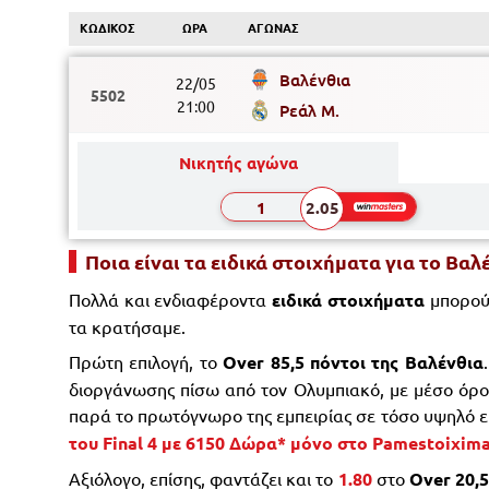
ΚΩΔΙΚΟΣ
ΩΡΑ
ΑΓΩΝΑΣ
Βαλένθια
22/05
5502
21:00
Ρεάλ Μ.
Νικητής αγώνα
1
2.05
Ποια είναι τα ειδικά στοιχήματα για το Βαλ
Πολλά και ενδιαφέροντα
ειδικά στοιχήματα
μπορού
τα κρατήσαμε.
Πρώτη επιλογή, το
Over 85,5 πόντοι της Βαλένθια
διοργάνωσης πίσω από τον Ολυμπιακό, με μέσο όρο 9
παρά το πρωτόγνωρο της εμπειρίας σε τόσο υψηλό ε
του Final 4 με 6150 Δώρα* μόνο στο Pamestoixima
Αξιόλογο, επίσης, φαντάζει και το
1.80
στο
Over 20,