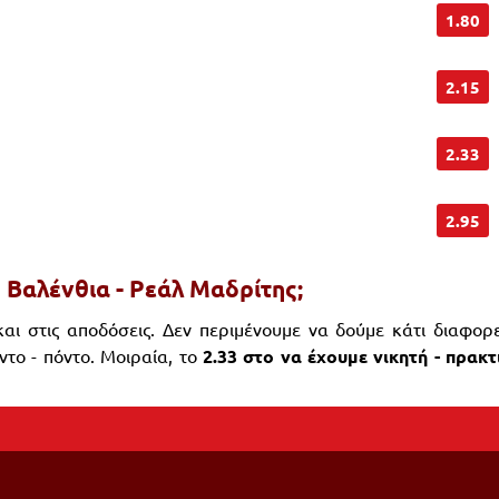
1.80
2.15
2.33
2.95
ο Βαλένθια - Ρεάλ Μαδρίτης;
και στις αποδόσεις. Δεν περιμένουμε να δούμε κάτι διαφορ
ντο - πόντο. Μοιραία, το
2.33 στο να έχουμε νικητή - πρακτ