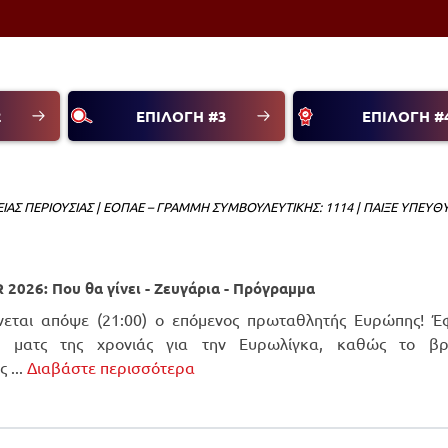
2
ΕΠΙΛΟΓΗ #3
ΕΠΙΛΟΓΗ #
ΙΑΣ ΠΕΡΙΟΥΣΙΑΣ | ΕΟΠΑΕ – ΓΡΑΜΜΗ ΣΥΜΒΟΥΛΕΥΤΙΚΗΣ: 1114 | ΠΑΙΞΕ ΥΠΕΥΘ
2026: Που θα γίνει - Ζευγάρια - Πρόγραμμα
νεται απόψε (21:00) ο επόμενος πρωταθλητής Ευρώπης! Έ
ο ματς της χρονιάς για την Ευρωλίγκα, καθώς το β
 ...
Διαβάστε περισσότερα