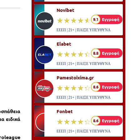
Novibet
☆☆☆☆☆
★★★★★
9.1
Εγγραφή
ΕΕΕΠ | 21+ | ΠΑΙΞΕ ΥΠΕΥΘΥΝΑ
Elabet
☆☆☆☆☆
★★★★★
8.8
Εγγραφή
ΕΕΕΠ | 21+ | ΠΑΙΞΕ ΥΠΕΥΘΥΝΑ
Pamestoixima.gr
☆☆☆☆☆
★★★★★
8.6
Εγγραφή
ΕΕΕΠ | 21+ | ΠΑΙΞΕ ΥΠΕΥΘΥΝΑ
οσπάθεια
Fonbet
α ειδικά
☆☆☆☆☆
★★★★★
8.6
Εγγραφή
ΕΕΕΠ | 21+ | ΠΑΙΞΕ ΥΠΕΥΘΥΝΑ
roleague