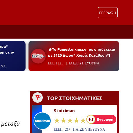
ΕΓΓΡΑΦΗ
ορά*
🔥Το Pamestoixima.gr σε υποδέχεται
ση στην
με 5120 Δώρα* Χωρίς Κατάθεση*!
ΕΕΕΠ | 21+ | ΠΑΙΞΕ ΥΠΕΥΘΥΝΑ
ΘΥΝΑ
TOP ΣΤΟΙΧΗΜΑΤΙΚΕΣ
Stoiximan
☆☆☆☆☆
★★★★★
9.5
Εγγραφή
 μεταξύ
ΕΕΕΠ | 21+ | ΠΑΙΞΕ ΥΠΕΥΘΥΝΑ