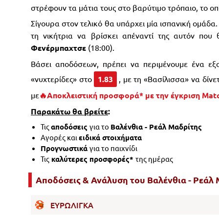
στρέφουν τα μάτια τους στο βαρύτιμο τρόπαιο, το οπ
Σίγουρα στον τελικό θα υπάρχει μία ισπανική ομάδα
τη νικήτρια να βρίσκει απέναντί της αυτόν που 
Φενέρμπαχτσε
(18:00).
Βάσει αποδόσεων, πρέπει να περιμένουμε ένα εξ
«νυχτερίδες» στο
1.83
, με τη «Βασίλισσα» να δίνε
με
🔥Αποκλειστική προσφορά* με την έγκριση Mat
Παρακάτω θα βρείτε
:
Τις
αποδόσεις
για το
Βαλένθια - Ρεάλ Μαδρίτης
Αγορές και
ειδικά στοιχήματα
Προγνωστικά
για το παιχνίδι
Τις
καλύτερες προσφορές*
της ημέρας
Αποδόσεις & Ανάλυση του Βαλένθια - Ρεάλ
ΕΥΡΩΛΙΓΚΑ