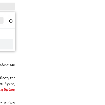
κλικ» και
ίθεση της
ου άγχος,
 τη δράση
σημειώνει