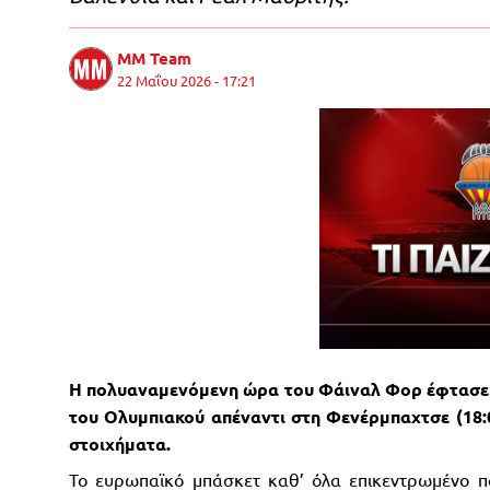
MM Team
22 Μαΐου 2026 - 17:21
Η πολυαναμενόμενη ώρα του Φάιναλ Φορ έφτασε! 
του Ολυμπιακού απέναντι στη Φενέρμπαχτσε (18:0
στοιχήματα.
Το ευρωπαϊκό μπάσκετ καθ’ όλα επικεντρωμένο πάν