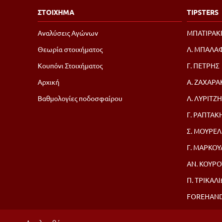
ΣΤΟΙΧΗΜΑ
TIPSTERS
Αναλύσεις Αγώνων
ΜΠΑΤΙΡΑΚ
Θεωρία στοιχήματος
Λ. ΜΠΑΛΑ
Κουπόνι Στοιχήματος
Γ. ΠΕΤΡΗΣ
Αρχική
Α. ΖΑΧΑΡΑ
Βαθμολογίες ποδοσφαίρου
Λ. ΛΥΡΙΤΖ
Γ. ΡΑΠΤΑΚ
Σ. ΜΟΥΡΕ
Γ. ΜΑΡΚΟΥ
ΑΝ. ΚΟΥΡΟ
Π. ΤΡΙΚΑΛ
FOREHAN