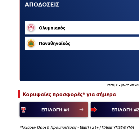
ΑΠΟΔΟΣΕΙΣ
Ολυμπιακός
Παναθηναϊκός
ΕΕΕΠ | 21+ | ΠΑΙΞΕ ΥΠΕΥΘΥ
Κορυφαίες προσφορές* για σήμερα
ΕΠΙΛΟΓΗ #1
ΕΠΙΛΟΓΗ #
*Ισχύουν Όροι & Προϋποθέσεις - ΕΕΕΠ | 21+ | ΠΑΙΞΕ ΥΠΕΥΘΥΝΑ