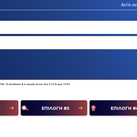
Δείτε α
ΝΑ - Οι αποδόσεις & οι αγορές ίσχυαν στις 21/2 & ώρα 10:55.
2
ΕΠΙΛΟΓΗ #3
ΕΠΙΛΟΓΗ #