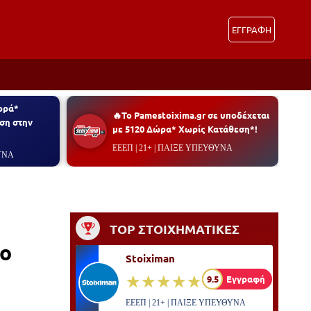
ΕΓΓΡΑΦΗ
ορά*
🔥Το Pamestoixima.gr σε υποδέχεται
ση στην
με 5120 Δώρα* Χωρίς Κατάθεση*!
ΕΕΕΠ | 21+ | ΠΑΙΞΕ ΥΠΕΥΘΥΝΑ
ΘΥΝΑ
TOP ΣΤΟΙΧΗΜΑΤΙΚΕΣ
ύο
Stoiximan
☆☆☆☆☆
★★★★★
9.5
Εγγραφή
ΕΕΕΠ | 21+ | ΠΑΙΞΕ ΥΠΕΥΘΥΝΑ