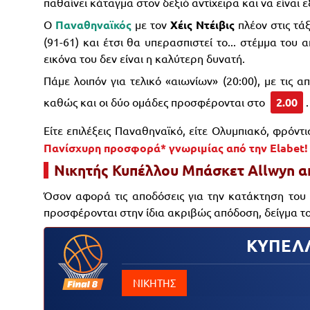
παθαίνει κάταγμα στον δεξιό αντίχειρα και να είναι ε
Ο
Παναθηναϊκός
με τον
Χέις Ντέιβις
πλέον στις τά
(91-61) και έτσι θα υπερασπιστεί το... στέμμα του
εικόνα του δεν είναι η καλύτερη δυνατή.
Πάμε λοιπόν για τελικό «αιωνίων» (20:00), με τις 
καθώς και οι δύο ομάδες προσφέρονται στο
2.00
.
Είτε επιλέξεις Παναθηναϊκό, είτε Ολυμπιακό, φρόντ
Πανίσχυρη προσφορά* γνωριμίας από την Elabet!
Νικητής Κυπέλλου Μπάσκετ Allwyn 
Όσον αφορά τις αποδόσεις για την κατάκτηση του
προσφέρονται στην ίδια ακριβώς απόδοση, δείγμα το
ΚΥΠΕΛΛ
ΝΙΚΗΤΗΣ