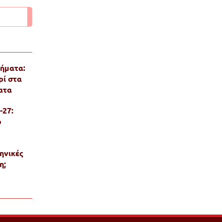
ήματα:
ρί στα
ατα
27:
ο
ηνικές
η;