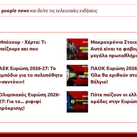
ο
google news
και δείτε τις τελευταίες ειδήσεις
Μπόχουμ - Χέρτα: Τι
Μακροχρόνια Στοιχ
παίζουμε και που
Αυτά είναι τα φαβο
μεγάλα πρωταθλήμ
ΑΕΚ Ευρώπη 2026-27: Το
ΠΑΟΚ Ευρώπη 2026-
εμπόδιο για το πολυπόθητο
Όλα θα κριθούν στ
«σεντόνι»!
Βέλγιο!
Ολυμπιακός Ευρώπη 2026-
Πότε παίζουν οι ελλ
27: Για το... ριφιφί
ομάδες στην Ευρώπ
πρόκρισης!