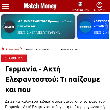
ΠΡΟΓΝΩΣΤΙΚΑ
ΕΓΓΡΑΦΗ
🌊SUMMERAKI2026 Προσφορά* που
⭐STX500 
δεν χάνεται
κατάθεση*
ΕΕΕΠ | 21+ | ΠΑΙΞΕ ΥΠΕΥΘΥΝΑ
ΕΕΕΠ | 21+
ΣΤΟΙΧΗΜΑ
ΓΕΡΜΑΝΙΑ - ΑΚΤΗ ΕΛΕΦΑΝΤΟΣΤΟΥ: ΤΙ ΠΑΙΖΟΥΜΕ ΚΑΙ ΠΟΥ
ΣΤΟΙΧΗΜΑ
Γερμανία - Ακτή
Ελεφαντοστού: Τι παίζουμε
και που
Δείτε τα καλύτερα ειδικά στοιχήματος από το ματς του
Γερμανία - Ακτή Ελεφαντοστού, για τη δεύτερη αγωνιστική