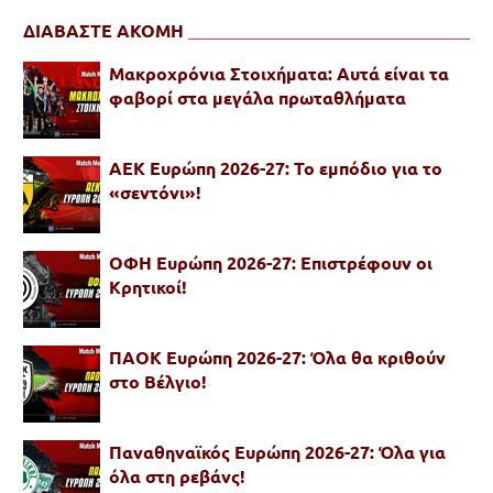
ΔΙΑΒΑΣΤΕ ΑΚΟΜΗ
Μακροχρόνια Στοιχήματα: Αυτά είναι τα
φαβορί στα μεγάλα πρωταθλήματα
ΑΕΚ Ευρώπη 2026-27: Το εμπόδιο για το
«σεντόνι»!
ΟΦΗ Ευρώπη 2026-27: Επιστρέφουν οι
Κρητικοί!
ΠΑΟΚ Ευρώπη 2026-27: Όλα θα κριθούν
στο Βέλγιο!
Παναθηναϊκός Ευρώπη 2026-27: Όλα για
όλα στη ρεβάνς!