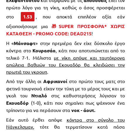
Ελεφαντοστού
και σύμφωνα με τις
αποδόσεις
έχει τον
πρώτο λόγο για τη νίκη, καθώς ο άσος προσφέρεται
στο
1.53
, που αποκτά επιπλέον αξία εάν
αξιοποιήσουμε μια
🎁SUPER ΠΡΟΣΦΟΡΑ* ΧΩΡΙΣ
ΚΑΤΑΘΕΣΗ - PROMO CODE: DEAD215
!
Η «
Μάνσαφτ
» στην πρεμιέρα δεν είχε δύσκολο έργο
κόντρα στο
Κουρασάο
, κάτι που αποτυπώνεται από το
τελικό 7-1. Μάλιστα
με νίκη απόψε και ταυτόχρονα
απώλεια βαθμών του Εκουαδόρ θα κλειδώσει την
πρωτιά του γκρουπ
.
Από την άλλη οι
Αφρικανοί
στο πρώτο τους ματς στο
φετινό τουρνουά είχαν την τύχη με το μέρος τους και με
γκολ του
Ντιαλό
στις καθυστερήσεις λύγισαν το
Εκουαδόρ
(1-0), κάτι που σημαίνει πως ψάχνουν ένα
τρίποντο για να περάσουν στα
νοκ - άουτ.
Εάν αυτό έρθει απόψε
κόντρα στο σύνολο του
Νάγκελσμαν
, τότε θα τερματίσουν κατά πάσα