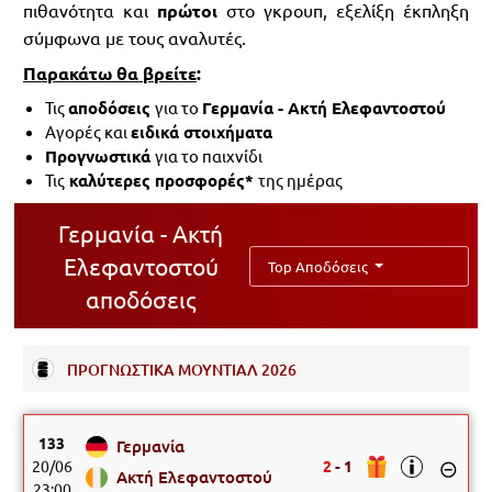
πιθανότητα και
πρώτοι
στο γκρουπ, εξελίξη έκπληξη
σύμφωνα με τους αναλυτές.
Παρακάτω θα βρείτε
:
Τις
αποδόσεις
για το
Γερμανία - Ακτή Ελεφαντοστού
Αγορές και
ειδικά στοιχήματα
Προγνωστικά
για το παιχνίδι
Τις
καλύτερες προσφορές*
της ημέρας
Γερμανία - Ακτή
Ελεφαντοστού
Top Αποδόσεις
αποδόσεις
ΠΡΟΓΝΩΣΤΙΚΑ ΜΟΥΝΤΙΑΛ 2026
133
Γερμανία
20/06
2
-
1
Ακτή Ελεφαντοστού
23:00