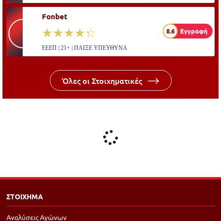
Fonbet
☆☆☆☆☆
★★★★★
8.6
Εγγραφή
ΕΕΕΠ | 21+ | ΠΑΙΞΕ ΥΠΕΥΘΥΝΑ
Όλες οι Στοιχηματικές
ΣΤΟΙΧΗΜΑ
Αναλύσεις Αγώνων