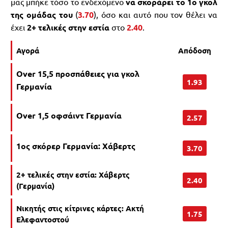
μας μπήκε τόσο το ενδεχόμενο
να σκοράρει το 1ο γκολ
της ομάδας του
(
3.70
), όσο και αυτό που τον θέλει να
έχει
2+ τελικές στην εστία
στο
2.40
.
Αγορά
Απόδοση
Over 15,5 προσπάθειες για γκολ
1.93
Γερμανία
Over 1,5 οφσάιντ Γερμανία
2.57
1ος σκόρερ Γερμανία: Χάβερτς
3.70
2+ τελικές στην εστία: Χάβερτς
2.40
(Γερμανία)
Νικητής στις κίτρινες κάρτες: Ακτή
1.75
Ελεφαντοστού