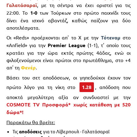
Γαλατάσαραϊ
, με τη σέντρα να έχει οριστεί για τις
22:00. Το
1-0
των Τούρκων στο πρώτο παιχνίδι τους
δίνει ένα ισχνό αβαντάζ, καθώς παίζουν για δύο
αποτελέσματα.
Οι «Reds» προέρχονται απ' το Χ με την
Τότεναμ
στο
«Anfield» για την
Premier League
(1-1), τ' οποίο τους
κρατάει για την ώρα εκτός πρώτης 4άδας, ενώ οι
φιλοξενούμενοι είναι πρώτοι στο πρωτάθλημα, στο +4
απ' τη
Φενέρ
.
Βάσει του σετ αποδόσεων, οι γηπεδούχοι έχουν τον
πρώτο λόγο για τη νίκη στο
1.28
, απόδοση που
αποκτά μεγαλύτερη αξία αν συνδυαστεί με την
COSMOTE TV Προσφορά* χωρίς κατάθεση με 520
δώρα*!
Παρακάτω θα βρείτε:
Τις
αποδόσεις
για το Λίβερπουλ - Γαλατάσαραϊ