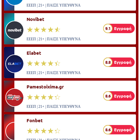
ΕΕΕΠ | 21+ | ΠΑΙΞΕ ΥΠΕΥΘΥΝΑ
Novibet
☆☆☆☆☆
★★★★★
9.1
Εγγραφή
ΕΕΕΠ | 21+ | ΠΑΙΞΕ ΥΠΕΥΘΥΝΑ
Elabet
☆☆☆☆☆
★★★★★
8.8
Εγγραφή
ΕΕΕΠ | 21+ | ΠΑΙΞΕ ΥΠΕΥΘΥΝΑ
Pamestoixima.gr
☆☆☆☆☆
★★★★★
8.6
Εγγραφή
ΕΕΕΠ | 21+ | ΠΑΙΞΕ ΥΠΕΥΘΥΝΑ
Fonbet
☆☆☆☆☆
★★★★★
8.6
Εγγραφή