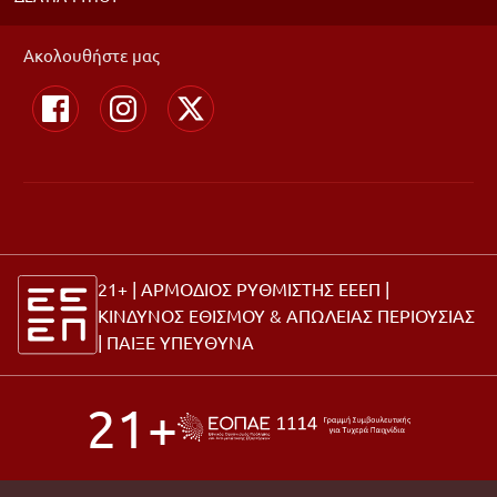
Ακολουθήστε μας
21+ | ΑΡΜΟΔΙΟΣ ΡΥΘΜΙΣΤΗΣ ΕΕΕΠ |
ΚΙΝΔΥΝΟΣ ΕΘΙΣΜΟΥ & ΑΠΩΛΕΙΑΣ ΠΕΡΙΟΥΣΙΑΣ
|
ΠΑΙΞΕ ΥΠΕΥΘΥΝΑ
21+