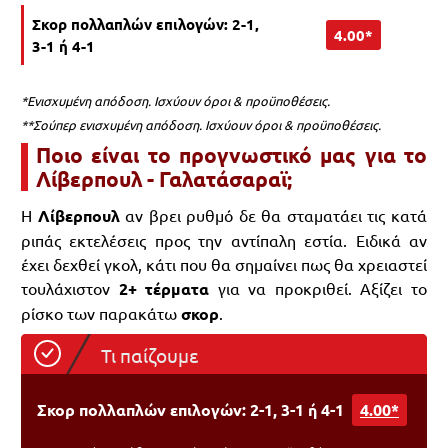
Σκορ πολλαπλών επιλογών: 2-1,
4.00*
3-1 ή 4-1
*Ενισχυμένη απόδοση. Ισχύουν όροι & προϋποθέσεις.
**Σούπερ ενισχυμένη απόδοση. Ισχύουν όροι & προϋποθέσεις.
Ποιο είναι το προγνωστικό μας για το
Λίβερπουλ - Γαλατάσαραϊ;
Η
Λίβερπουλ
αν βρει ρυθμό δε θα σταματάει τις κατά
ριπάς εκτελέσεις προς την αντίπαλη εστία. Ειδικά αν
έχει δεχθεί γκολ, κάτι που θα σημαίνει πως θα χρειαστεί
τουλάχιστον
2+ τέρματα
για να προκριθεί. Αξίζει το
ρίσκο των παρακάτω
σκορ
.
Τι παίζουμε
Σκορ πολλαπλών επιλογών: 2-1, 3-1 ή 4-1
4.00*