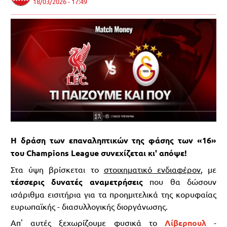
18/03/2026 - 17:49
Η δράση των επαναληπτικών της φάσης των «16»
του Champions League συνεχίζεται κι' απόψε!
Στα ύψη βρίσκεται το
στοιχηματικό ενδιαφέρον
, με
τέσσερις δυνατές αναμετρήσεις
που θα δώσουν
ισάριθμα εισιτήρια για τα προημιτελικά της κορυφαίας
ευρωπαϊκής - διασυλλογικής διοργάνωσης.
Απ' αυτές ξεχωρίζουμε φυσικά το
Λίβερπουλ
-