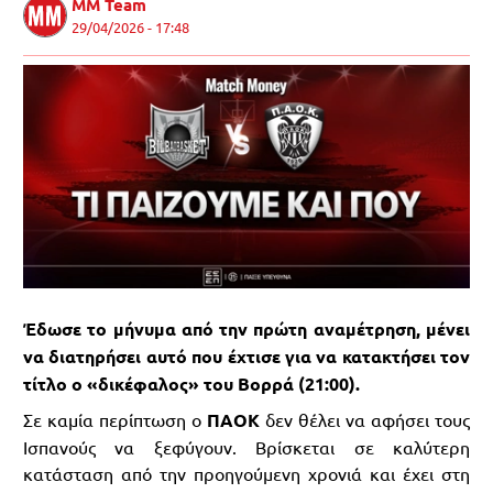
MM Team
29/04/2026 - 17:48
Έδωσε το μήνυμα από την πρώτη αναμέτρηση, μένει
να διατηρήσει αυτό που έχτισε για να κατακτήσει τον
τίτλο ο «δικέφαλος» του Βορρά (21:00).
Σε καμία περίπτωση ο
ΠΑΟΚ
δεν θέλει να αφήσει τους
Ισπανούς να ξεφύγουν. Βρίσκεται σε καλύτερη
κατάσταση από την προηγούμενη χρονιά και έχει στη