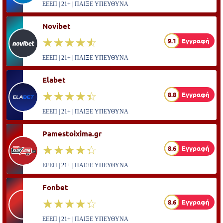
ΕΕΕΠ | 21+ | ΠΑΙΞΕ ΥΠΕΥΘΥΝΑ
Novibet
☆☆☆☆☆
★★★★★
9.1
Εγγραφή
ΕΕΕΠ | 21+ | ΠΑΙΞΕ ΥΠΕΥΘΥΝΑ
Elabet
☆☆☆☆☆
★★★★★
8.8
Εγγραφή
ΕΕΕΠ | 21+ | ΠΑΙΞΕ ΥΠΕΥΘΥΝΑ
Pamestoixima.gr
☆☆☆☆☆
★★★★★
8.6
Εγγραφή
ΕΕΕΠ | 21+ | ΠΑΙΞΕ ΥΠΕΥΘΥΝΑ
Fonbet
☆☆☆☆☆
★★★★★
8.6
Εγγραφή
ΕΕΕΠ | 21+ | ΠΑΙΞΕ ΥΠΕΥΘΥΝΑ