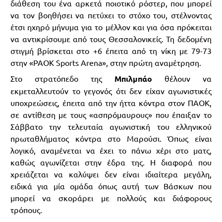
διάθεση του ένα αρκετά ποιοτικό ρόστερ, που μπορεί
να τον βοηθήσει να πετύχει το στόχο του, στέλνοντας
έτσι ηχηρό μήνυμα για το μέλλον και για όσα πρόκειται
να αντικρίσουμε από τους Θεσσαλονικείς. Τη δεδομένη
στιγμή βρίσκεται στο +6 έπειτα από τη νίκη με 79-73
στην «PAOK Sports Arena», στην πρώτη αναμέτρηση.
Στο στρατόπεδο της
Μπιλμπάο
θέλουν να
εκμεταλλευτούν το γεγονός ότι δεν είχαν αγωνιστικές
υποχρεώσεις, έπειτα από την ήττα κόντρα στον ΠΑΟΚ,
σε αντίθεση με τους «ασπρόμαυρους» που έπαιξαν το
Σάββατο την τελευταία αγωνιστική του ελληνικού
πρωταθλήματος κόντρα στο Μαρούσι. Όπως είναι
λογικό, αναμένεται να έχει το πάνω χέρι στο ματς,
καθώς αγωνίζεται στην έδρα της. Η διαφορά που
χρειάζεται να καλύψει δεν είναι ιδιαίτερα μεγάλη,
ειδικά για μία ομάδα όπως αυτή των Βάσκων που
μπορεί να σκοράρει με πολλούς και διάφορους
τρόπους.