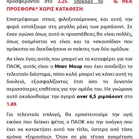
προσφέρονται στο
2.25
.
Τσέκαρε το
💪ΝΕΑ
ΠΡΟΣΦΟΡΑ* ΧΩΡΙΣ ΚΑΤΑΘΕΣΗ
.
Επιστρέφουμε στους φιλοξενούμενους και αυτή την
φορά εστιάζουμε στη μεγάλη μάχη των ριμπάουντ. Σε
έναν αγώνα όπως αυτό οι προσπάθειες θα είναι πολλές,
όπως αναμένεται να είναι και τα «σκουπίδια» που
πρόκειται να διεκδικήσουν οι παίκτες των δύο ομάδων.
Αν είναι ένας αυτός που μπορεί να τα καταφέρει για τον
ΠΑΟΚ, αυτός είναι ο
Μπεν Μουρ
που έχει αποδείξει το
τελευταίο διάστημα, πόσο καλά μπορεί να κάνει αυτή τη
δουλειά, εξασφαλίζοντας έτσι όσο το δυνατόν
περισσότερες επιθέσεις για την ομάδα του. Με γνώμονα
αυτό ακολουθούμε την αγορά
over 6,5
ριμπάουντ
στο
1.89
.
Για τελευταία επιλογή, θα εμπιστευτούμε την υγιή
εικόνα που δείχνει φέτος ο ΠΑΟΚ και την ανάγκη που
έχει να κατακτήσει αυτό τον τίτλο, ύστερα από τόσα
χρόνια «ξηρασίας». Όταν σε μία τέτοια αναμέτηση