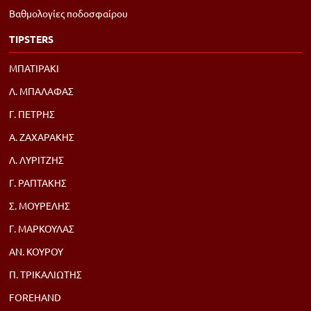
Βαθμολογίες ποδοσφαίρου
TIPSTERS
ΜΠΑΤΙΡΑΚΙ
Λ. ΜΠΑΛΑΦΑΣ
Γ. ΠΕΤΡΗΣ
Α. ΖΑΧΑΡΑΚΗΣ
Λ. ΛΥΡΙΤΖΗΣ
Γ. ΡΑΠΤΑΚΗΣ
Σ. ΜΟΥΡΕΛΗΣ
Γ. ΜΑΡΚΟΥΛΑΣ
ΑΝ. ΚΟΥΡΟΥ
Π. ΤΡΙΚΑΛΙΩΤΗΣ
FOREHAND