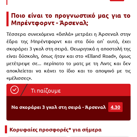
Ποιο είναι το προγνωστικό μας για το
Μπρέντφορντ - Άρσεναλ;
Τέσσερα συνεχόμενα «διπλά» μετράει η Άρσεναλ στην
έδρα της Μπρέντφορντ και στα δύο απ' αυτά, έχει
σκοράρει 3 γκολ στη σειρά. Θεωρητικά η αποστολή της
είναι δύσκολη, όπως ήταν και στο «Elland Road», όμως
μετέτρεψε σε... περίπατο το ματς με τη Λιντς και δεν
αποκλείεται να κάνει το ίδιο και το αποψινό με τις
«μέλισσες».
Τι παίζουμε
Να σκοράρει 3 γκολ στη σειρά - Άρσεναλ
4.30
Κορυφαίες προσφορές* για σήμερα