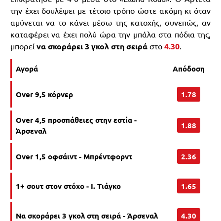
την έχει δουλέψει με τέτοιο τρόπο ώστε ακόμη κι όταν
αμύνεται να το κάνει μέσω της κατοχής, συνεπώς, αν
καταφέρει να έχει πολύ ώρα την μπάλα στα πόδια της,
μπορεί
να σκοράρει 3 γκολ στη σειρά
στο
4.30
.
Αγορά
Απόδοση
Over 9,5 κόρνερ
1.78
Over 4,5 προσπάθειες στην εστία -
1.88
Άρσεναλ
Over 1,5 οφσάιντ - Μπρέντφορντ
2.36
1+ σουτ στον στόχο - Ι. Τιάγκο
1.65
Να σκοράρει 3 γκολ στη σειρά - Άρσεναλ
4.30