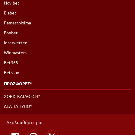
Novibet
Elabet
Pamestoixima
Fonbet
Interwetten
Winmasters
Bet365
Betsson
ΠΡΟΣΦΟΡΕΣ*
ΧΩΡΙΣ ΚΑΤΑΘΕΣΗ*
ΔΕΛΤΙΑ ΤΥΠΟΥ
Ακολουθήστε μας