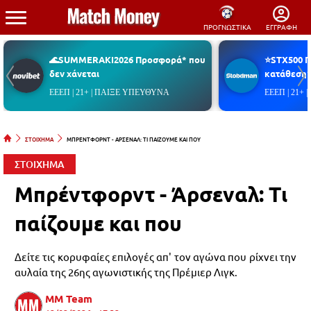
ΠΡΟΓΝΩΣΤΙΚΑ
ΕΓΓΡΑΦΗ
🌊SUMMERAKI2026 Προσφορά* που
⭐STX500 
δεν χάνεται
κατάθεση*
ΕΕΕΠ | 21+ | ΠΑΙΞΕ ΥΠΕΥΘΥΝΑ
ΕΕΕΠ | 21+
ΣΤΟΙΧΗΜΑ
ΜΠΡΕΝΤΦΟΡΝΤ - ΑΡΣΕΝΑΛ: ΤΙ ΠΑΙΖΟΥΜΕ ΚΑΙ ΠΟΥ
ΣΤΟΙΧΗΜΑ
Μπρέντφορντ - Άρσεναλ: Τι
παίζουμε και που
Δείτε τις κορυφαίες επιλογές απ' τον αγώνα που ρίχνει την
αυλαία της 26ης αγωνιστικής της Πρέμιερ Λιγκ.
MM Team