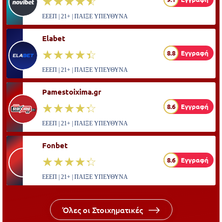
☆☆☆☆☆
★★★★★
ΕΕΕΠ | 21+ | ΠΑΙΞΕ ΥΠΕΥΘΥΝΑ
Elabet
☆☆☆☆☆
★★★★★
8.8
Εγγραφή
ΕΕΕΠ | 21+ | ΠΑΙΞΕ ΥΠΕΥΘΥΝΑ
Pamestoixima.gr
☆☆☆☆☆
★★★★★
8.6
Εγγραφή
ΕΕΕΠ | 21+ | ΠΑΙΞΕ ΥΠΕΥΘΥΝΑ
Fonbet
☆☆☆☆☆
★★★★★
8.6
Εγγραφή
ΕΕΕΠ | 21+ | ΠΑΙΞΕ ΥΠΕΥΘΥΝΑ
Όλες οι Στοιχηματικές