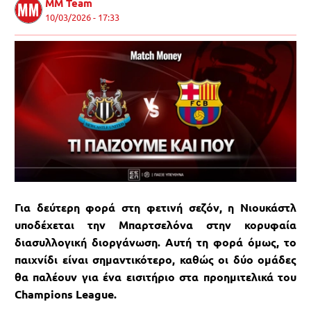
MM Team
10/03/2026 - 17:33
Για δεύτερη φορά στη φετινή σεζόν, η Νιουκάστλ
υποδέχεται την Μπαρτσελόνα στην κορυφαία
διασυλλογική διοργάνωση. Αυτή τη φορά όμως, το
παιχνίδι είναι σημαντικότερο, καθώς οι δύο ομάδες
θα παλέουν για ένα εισιτήριο στα προημιτελικά του
Champions League.