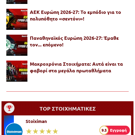
ΑΕΚ Ευρώπη 2026-27: Το εμπόδιο για το
πολυπόθητο «σεντόνι»!
Παναθηναϊκός Ευρώπη 2026-27: Έμαθε
τον... επόμενο!
Μακροχρόνια Στοιχήματα: Αυτά είναι τα
φαβορί στα μεγάλα πρωταθλήματα
TOP ΣΤΟΙΧΗΜΑΤΙΚΕΣ
Stoiximan
☆☆☆☆☆
★★★★★
9.5
Εγγραφή