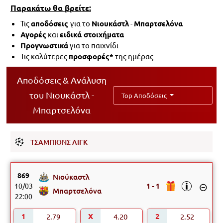
Παρακάτω θα βρείτε:
Τις
αποδόσεις
για το
Νιουκάστλ
-
Μπαρτσελόνα
Αγορές
και
ειδικά στοιχήματα
Προγνωστικά
για το παιχνίδι
Τις καλύτερες
προσφορές*
της ημέρας
Αποδόσεις & Ανάλυση
του Νιουκάστλ -
Top Αποδόσεις
Μπαρτσελόνα
ΤΣΑΜΠΙΟΝΣ ΛΙΓΚ
869
Νιούκαστλ
10/03
1
-
1
Μπαρτσελόνα
22:00
2.79
4.20
2.52