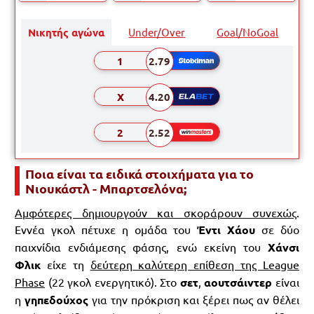
Νικητής αγώνα
Under/Over
Goal/NoGoal
1
2.79
X
4.20
2
2.52
Ποια είναι τα ειδικά στοιχήματα για το
Νιουκάστλ - Μπαρτσελόνα;
Αμφότερες δημιουργούν και σκοράρουν συνεχώς
.
Εννέα γκολ πέτυχε η ομάδα του
Έντι Χάου
σε δύο
παιχνίδια ενδιάμεσης φάσης, ενώ εκείνη του
Χάνσι
Φλικ
είχε τη
δεύτερη καλύτερη επίθεση της League
Phase
(22 γκολ ενεργητικό). Στο
σετ
,
αουτσάιντερ
είναι
η
γηπεδούχος
για την πρόκριση και ξέρει πως αν θέλει