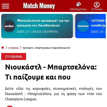
ΠΡΟΓΝΩΣΤΙΚΑ
ΕΓΓΡΑΦΗ
☘️Αποκλειστική προσφορά* για την
⭐STX500 
πρόκριση του Παναθηναϊκού
κατάθεση*
ΕΕΕΠ | 21+ | ΠΑΙΞΕ ΥΠΕΥΘΥΝΑ
ΕΕΕΠ | 21+
ΣΤΟΙΧΗΜΑ
ΝΙΟΥΚΑΣΤΛ - ΜΠΑΡΤΣΕΛΟΝΑ: ΤΙ ΠΑΙΖΟΥΜΕ ΚΑΙ ΠΟΥ
ΣΤΟΙΧΗΜΑ
Νιουκάστλ - Μπαρτσελόνα:
Τι παίζουμε και που
Δείτε εδώ τις κορυφαίες στοιχηματικές επιλογές του
Νιουκάστλ - Μπαρτσελόνα, για τη φάση των «16» του
Champions League.