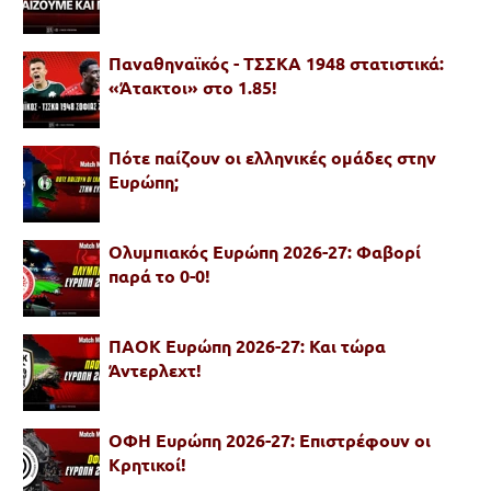
Παναθηναϊκός - ΤΣΣΚΑ 1948 στατιστικά:
«Άτακτοι» στο 1.85!
Πότε παίζουν οι ελληνικές ομάδες στην
Ευρώπη;
Ολυμπιακός Ευρώπη 2026-27: Φαβορί
παρά το 0-0!
ΠΑΟΚ Ευρώπη 2026-27: Και τώρα
Άντερλεχτ!
ΟΦΗ Ευρώπη 2026-27: Επιστρέφουν οι
Κρητικοί!