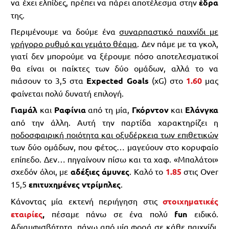
να έχει ελπίδες, πρέπει να πάρει αποτέλεσμα στην
έδρα
της.
Περιμένουμε να δούμε ένα
συναρπαστικό παιχνίδι με
γρήγορο ρυθμό και γεμάτο θέαμα
. Δεν πάμε με τα γκολ,
γιατί δεν μπορούμε να ξέρουμε πόσο αποτελεσματικοί
θα είναι οι παίκτες των δύο ομάδων, αλλά το να
πιάσουν το 3,5 στα
Expected Goals
(xG) στο
1.60
μας
φαίνεται πολύ δυνατή επιλογή.
Γιαμάλ
και
Ραφίνια
από τη μία,
Γκόρντον
και
Ελάνγκα
από την άλλη. Αυτή την παρτίδα χαρακτηρίζει η
ποδοσφαιρική ποιότητα και οξυδέρκεια των επιθετικών
των δύο ομάδων, που φέτος… μαγεύουν στο κορυφαίο
επίπεδο. Δεν… πηγαίνουν πίσω και τα χαφ. «Μπαλάτοι»
σχεδόν όλοι, με
αδέξιες άμυνες
. Καλό το
1.85
στις Over
15,5
επιτυχημένες ντρίμπλες
.
Κάνοντας μία εκτενή περιήγηση στις
στοιχηματικές
εταιρίες
,
πέσαμε πάνω σε ένα πολύ
fun
ειδικό.
Αδιαμφισβήτητα, πάνω από μία φορά σε κάθε παιχνίδι,