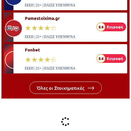
ΕΕΕΠ | 21+ | ΠΑΙΞΕ ΥΠΕΥΘΥΝΑ
Pamestoixima.gr
☆☆☆☆☆
★★★★★
8.6
Εγγραφή
ΕΕΕΠ | 21+ | ΠΑΙΞΕ ΥΠΕΥΘΥΝΑ
Fonbet
☆☆☆☆☆
★★★★★
8.6
Εγγραφή
ΕΕΕΠ | 21+ | ΠΑΙΞΕ ΥΠΕΥΘΥΝΑ
Όλες οι Στοιχηματικές