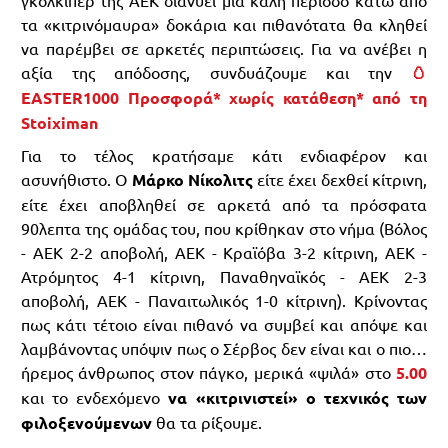
γκολκίπερ της ΑΕΚ διανύει μία καλή περίοδο κάτω από
τα «κιτρινόμαυρα» δοκάρια και πιθανότατα θα κληθεί
να παρέμβει σε αρκετές περιπτώσεις. Για να ανέβει η
αξία της απόδοσης, συνδυάζουμε και την
🥚
EASTER1000 Προσφορά* χωρίς κατάθεση* από τη
Stoiximan
Για το τέλος κρατήσαμε κάτι ενδιαφέρον και
ασυνήθιστο. Ο
Μάρκο Νίκολιτς
είτε έχει δεχθεί κίτρινη,
είτε έχει αποβληθεί σε αρκετά από τα πρόσφατα
90λεπτα της ομάδας του, που κρίθηκαν στο νήμα (Βόλος
- ΑΕΚ 2-2 αποβολή, ΑΕΚ - Κραϊόβα 3-2 κίτρινη, ΑΕΚ -
Ατρόμητος 4-1 κίτρινη, Παναθηναϊκός - ΑΕΚ 2-3
αποβολή, ΑΕΚ - Παναιτωλικός 1-0 κίτρινη). Κρίνοντας
πως κάτι τέτοιο είναι πιθανό να συμβεί και απόψε και
λαμβάνοντας υπόψιν πως ο Σέρβος δεν είναι και ο πιο…
ήρεμος άνθρωπος στον πάγκο, μερικά «ψιλά» στο
5.00
και το ενδεχόμενο
να «κιτρινιστεί» ο τεχνικός των
φιλοξενούμενων
θα τα ρίξουμε.