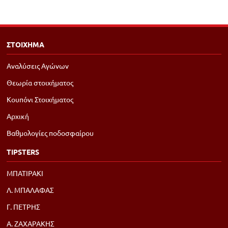
ΣΤΟΙΧΗΜΑ
Αναλύσεις Αγώνων
Θεωρία στοιχήματος
Κουπόνι Στοιχήματος
Αρχική
Βαθμολογίες ποδοσφαίρου
TIPSTERS
ΜΠΑΤΙΡΑΚΙ
Λ. ΜΠΑΛΑΦΑΣ
Γ. ΠΕΤΡΗΣ
Α. ΖΑΧΑΡΑΚΗΣ