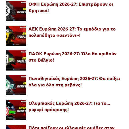
ΟΦΗ Ευρώπη 2026-27: Επιστρέφουν οι
Κρητικοί!
ΑΕΚ Ευρώπη 2026-27: Το εμπόδιο για το
πολυπόθητο «σεντόνι»!
ΠΑΟΚ Ευρώπη 2026-27: Όλα θα κριθούν
στο Βέλγιο!
Παναθηναϊκός Ευρώπη 2026-27: Θα παίξει
όλα για όλα στη ρεβάνς!
Ολυμπιακός Ευρώπη 2026-27: Για το...
ριφιφί πρόκρισης!
Πότε παίζουν οι ελληνικές ομάδες στην