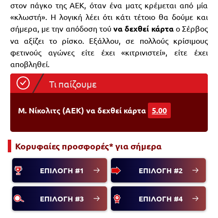
στον πάγκο της ΑΕΚ, όταν ένα ματς κρέμεται από μία
«κλωστή». Η λογική λέει ότι κάτι τέτοιο θα δούμε και
σήμερα, με την απόδοση τού
να δεχθεί κάρτα
ο Σέρβος
να αξίζει το ρίσκο. Εξάλλου, σε πολλούς κρίσιμους
φετινούς αγώνες είτε έχει «κιτρινιστεί», είτε έχει
αποβληθεί.
Τι παίζουμε
Μ. Νίκολιτς (ΑΕΚ) να δεχθεί κάρτα
5.00
Κορυφαίες προσφορές* για σήμερα
ΕΠΙΛΟΓΗ #1
ΕΠΙΛΟΓΗ #2
ΕΠΙΛΟΓΗ #3
ΕΠΙΛΟΓΗ #4