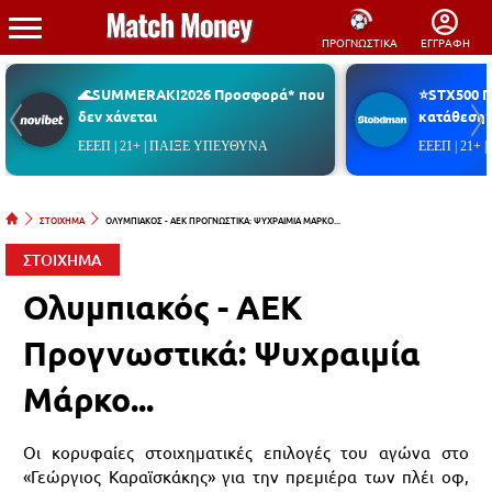
ΠΡΟΓΝΩΣΤΙΚΑ
ΕΓΓΡΑΦΗ
🌊SUMMERAKI2026 Προσφορά* που
⭐STX500 
δεν χάνεται
κατάθεση*
ΕΕΕΠ | 21+ | ΠΑΙΞΕ ΥΠΕΥΘΥΝΑ
ΕΕΕΠ | 21+
ΣΤΟΙΧΗΜΑ
ΟΛΥΜΠΙΑΚΟΣ - ΑΕΚ ΠΡΟΓΝΩΣΤΙΚΑ: ΨΥΧΡΑΙΜΙΑ ΜΑΡΚΟ...
ΣΤΟΙΧΗΜΑ
Ολυμπιακός - ΑΕΚ
Προγνωστικά: Ψυχραιμία
Μάρκο...
Οι κορυφαίες στοιχηματικές επιλογές του αγώνα στο
«Γεώργιος Καραϊσκάκης» για την πρεμιέρα των πλέι οφ,