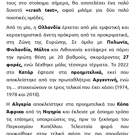
τους στο στοίχημα σήμερα, θα αποτελέσει ένα πολύ
δυνατό
«crash test»,
αφού μιλάμε για δύο πολύ
ποιοτικές ομάδες.
Από τη μία, η
Ολλανδία
έρχεται από μία εμφατική και
χαρακτηριστικά άνετη πρόκριση από τα προκριματικά,
στη Ζώνη της Ευρώπης. Σε όμιλο με
Πολωνία,
Φινλανδία, Μάλτα
και Λιθουανία κατάφερε να πάρει
την πρώτη θέση με 20 βαθμούς, σκοράροντας
27
φορές,
ενώ δέχθηκε μόλις τέσσερα τέρματα. Το 2022
στο
Κατάρ
έφτασε στα
προημιτελικά,
εκεί που
αποκλείστηκε από την πρωταθλήτρια
Αργεντινή,
ενώ
τη… στοιχειώνουν οι τρεις τελικοί που έχει χάσει (1974,
1978 και 2010).
Η
Αλγερία
αποκλείστηκε στα προημιτελικά του
Κόπα
Άφρικα
από τη
Νιγηρία
και έκλεισε με άσχημο τρόπο
τις επίσημες υποχρεώσεις της, πριν το ξεκίνημα του
Παγκοσμίου Κυπέλλου. Τελευταία φορά που
προκρίθηκε στην τελική φάση της πιο σπουδαίας