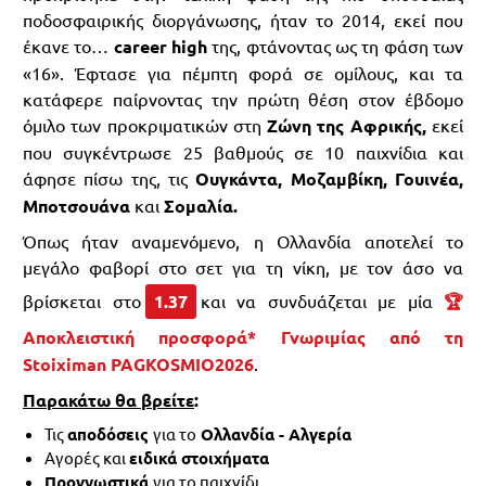
ποδοσφαιρικής διοργάνωσης, ήταν το 2014, εκεί που
έκανε το…
career high
της, φτάνοντας ως τη φάση των
«16». Έφτασε για πέμπτη φορά σε ομίλους, και τα
κατάφερε παίρνοντας την πρώτη θέση στον έβδομο
όμιλο των προκριματικών στη
Ζώνη της Αφρικής,
εκεί
που συγκέντρωσε 25 βαθμούς σε 10 παιχνίδια και
άφησε πίσω της, τις
Ουγκάντα, Μοζαμβίκη, Γουινέα,
Μποτσουάνα
και
Σομαλία.
Όπως ήταν αναμενόμενο, η Ολλανδία αποτελεί το
μεγάλο φαβορί στο σετ για τη νίκη, με τον άσο να
βρίσκεται στο
1.37
και να συνδυάζεται με μία
🏆
Αποκλειστική προσφορά* Γνωριμίας από τη
Stoiximan PAGKOSMIO2026
.
Παρακάτω θα βρείτε
:
Τις
αποδόσεις
για το
Ολλανδία - Αλγερία
Αγορές και
ειδικά στοιχήματα
Προγνωστικά
για το παιχνίδι