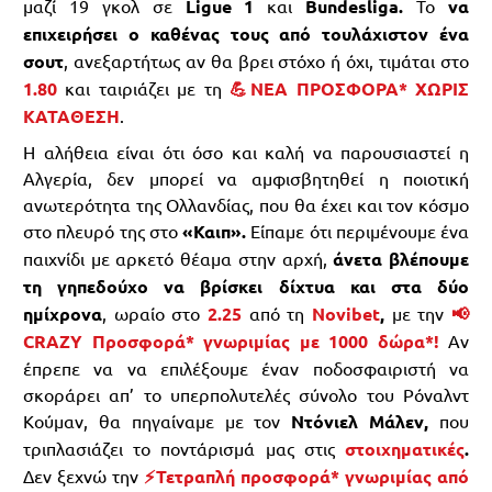
μαζί 19 γκολ σε
Ligue
1
και
Bundesliga.
Το
να
επιχειρήσει ο καθένας τους από τουλάχιστον ένα
σουτ
, ανεξαρτήτως αν θα βρει στόχο ή όχι, τιμάται στο
1.80
και ταιριάζει με τη
💪ΝΕΑ ΠΡΟΣΦΟΡΑ* ΧΩΡΙΣ
ΚΑΤΑΘΕΣΗ
.
Η αλήθεια είναι ότι όσο και καλή να παρουσιαστεί η
Αλγερία, δεν μπορεί να αμφισβητηθεί η ποιοτική
ανωτερότητα της Ολλανδίας, που θα έχει και τον κόσμο
στο πλευρό της στο
«Καιπ».
Είπαμε ότι περιμένουμε ένα
παιχνίδι με αρκετό θέαμα στην αρχή,
άνετα βλέπουμε
τη γηπεδούχο να βρίσκει δίχτυα και στα δύο
ημίχρονα
, ωραίο στο
2.25
από τη
Novibet
,
με την
📢
CRAZY Προσφορά* γνωριμίας με 1000 δώρα*!
Αν
έπρεπε να να επιλέξουμε έναν ποδοσφαιριστή να
σκοράρει απ’ το υπερπολυτελές σύνολο του Ρόναλντ
Κούμαν, θα πηγαίναμε με τον
Ντόνιελ Μάλεν,
που
τριπλασιάζει το ποντάρισμά μας στις
στοιχηματικές
.
Δεν ξεχνώ την
⚡Τετραπλή προσφορά* γνωριμίας από