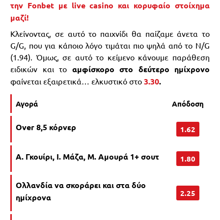
την Fonbet με live casino και κορυφαίο στοίχημα
μαζί!
Κλείνοντας, σε αυτό το παιχνίδι θα παίζαμε άνετα το
G/G, που για κάποιο λόγο τιμάται πιο ψηλά από το N/G
(1.94). Όμως, σε αυτό το κείμενο κάνουμε παράθεση
ειδικών και το
αμφίσκορο στο δεύτερο ημίχρονο
φαίνεται εξαιρετικά… ελκυστικό στο
3.30
.
Αγορά
Απόδοση
Over 8,5 κόρνερ
1.62
Α. Γκουίρι, Ι. Μάζα, Μ. Αμουρά 1+ σουτ
1.80
Ολλανδία να σκοράρει και στα δύο
2.25
ημίχρονα