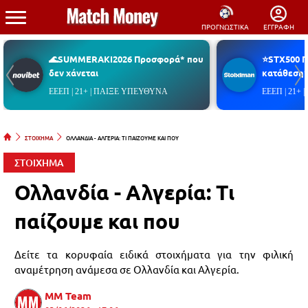
ΠΡΟΓΝΩΣΤΙΚΑ
ΕΓΓΡΑΦΗ
🌊SUMMERAKI2026 Προσφορά* που
⭐STX500 
δεν χάνεται
κατάθεση*
ΕΕΕΠ | 21+ | ΠΑΙΞΕ ΥΠΕΥΘΥΝΑ
ΕΕΕΠ | 21+
ΣΤΟΙΧΗΜΑ
ΟΛΛΑΝΔΙΑ - ΑΛΓΕΡΙΑ: ΤΙ ΠΑΙΖΟΥΜΕ ΚΑΙ ΠΟΥ
ΣΤΟΙΧΗΜΑ
Ολλανδία - Αλγερία: Τι
παίζουμε και που
Δείτε τα κορυφαία ειδικά στοιχήματα για την φιλική
αναμέτρηση ανάμεσα σε Ολλανδία και Αλγερία.
MM Team