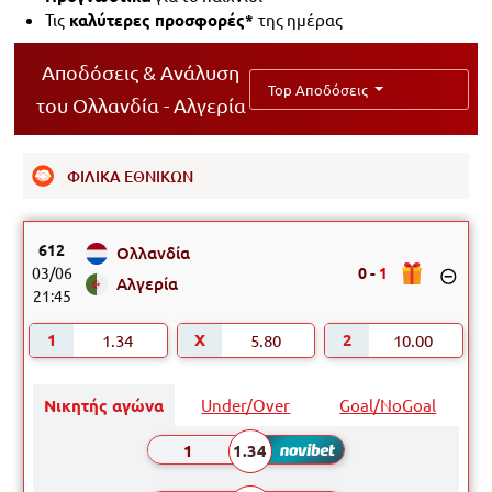
Τις
καλύτερες προσφορές*
της ημέρας
Αποδόσεις & Ανάλυση
Top Αποδόσεις
του Ολλανδία - Αλγερία
ΦΙΛΙΚΑ ΕΘΝΙΚΩΝ
612
Ολλανδία
03/06
0
-
1
Αλγερία
21:45
1.34
5.80
10.00
Νικητής αγώνα
Under/Over
Goal/NoGoal
1
1.34