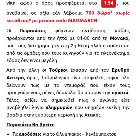
νίκη, αφού ο άσος προσφέρεται στο
1.54
, που
ανεβαίνει σε αξία εάν λάβουμε
700 δώρα* χωρίς
κατάθεση* με promo code MADMARCH
!
Οι
Πειραιώτες
ψάχνουν αντίδραση, καθώς
προέρχονται από την ήττα με 81-80 από τη
Μονακό,
που τους διατήρησε μεν στη 2η θέση αλλά η απόσταση
από τις ομάδες που τους κυνηγούν για το πλεονέκτημα
έδρας δεν είναι μεγάλη
Από την άλλη οι
Τούρκοι
έχασαν από τον
Ερυθρό
Αστέρα,
όμως βαθμολογικά είναι ασφαλείς, αφού όλα
δείχνουν πως με το ντεμαράζ που είχαν τους
προηγούμενους μήνες δύσκολα θα χάσουν την
πρωτιά
.
Τέλος, αξίζει να σημειωθεί πως ο αγώνας είχε
αναβληθεί λόγω
πλημμυρών
που υπήρξαν εκείνη την
βραδιά στην ευρύτερη περιοχή της Αττικής.
Παρακάτω θα βρείτε
:
Τις
αποδόσεις
για το Ολυμπιακός - Φενέρμπαχτσε