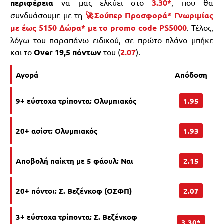
περιφέρεια
να μας ελκύει στο
3.30*
, που θα
συνδυάσουμε με τη
🚀Σούπερ Προσφορά* Γνωριμίας
με έως 5150 Δώρα* με το promo code PS5000
. Τέλος,
λόγω του παραπάνω ειδικού, σε πρώτο πλάνο μπήκε
και το
Over 19,5 πόντων
του (
2.07
).
Αγορά
Απόδοση
9+ εύστοχα τρίποντα: Ολυμπιακός
1.95
20+ ασίστ: Ολυμπιακός
1.93
Αποβολή παίκτη με 5 φάουλ: Ναι
2.15
20+ πόντοι: Σ. Βεζένκοφ (ΟΣΦΠ)
2.07
3+ εύστοχα τρίποντα: Σ. Βεζένκοφ
3.30*