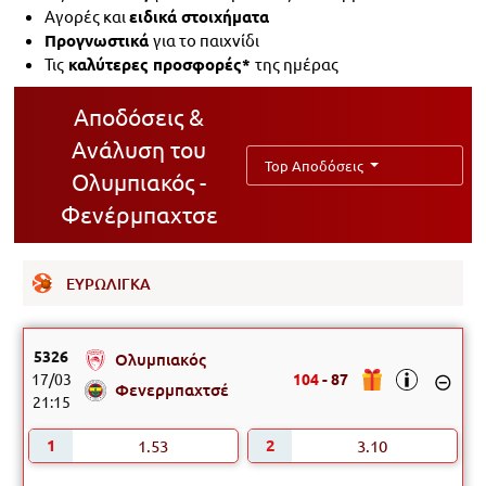
Αγορές και
ειδικά στοιχήματα
Προγνωστικά
για το παιχνίδι
Τις
καλύτερες προσφορές*
της ημέρας
Αποδόσεις &
Ανάλυση του
Top Αποδόσεις
Ολυμπιακός -
Φενέρμπαχτσε
ΕΥΡΩΛΙΓΚΑ
5326
Ολυμπιακός
17/03
104
-
87
Φενερμπαχτσέ
21:15
Ολυμπιακός - Φενερμπαχτσέ
1.53
3.10