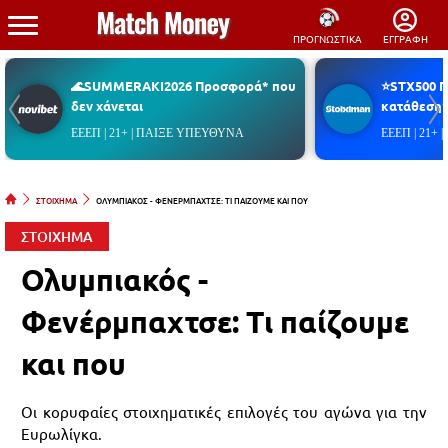
ΠΡΟΓΝΩΣΤΙΚΑ
ΕΓΓΡΑΦΗ
🌊SUMMERAKI2026 Προσφορά* που
⭐STX500 
δεν χάνεται
κατάθεση*
ΕΕΕΠ | 21+ | ΠΑΙΞΕ ΥΠΕΥΘΥΝΑ
ΕΕΕΠ | 21+
ΣΤΟΙΧΗΜΑ
ΟΛΥΜΠΙΑΚΟΣ - ΦΕΝΕΡΜΠΑΧΤΣΕ: ΤΙ ΠΑΙΖΟΥΜΕ ΚΑΙ ΠΟΥ
ΣΤΟΙΧΗΜΑ
Ολυμπιακός -
Φενέρμπαχτσε: Τι παίζουμε
και που
Οι κορυφαίες
στοιχηματικές
επιλογές του
αγώνα για την
Ευρωλίγκα.