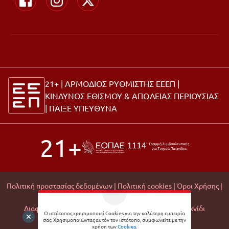
21+ | ΑΡΜΟΔΙΟΣ ΡΥΘΜΙΣΤΗΣ ΕΕΕΠ |
ΚΙΝΔΥΝΟΣ ΕΘΙΣΜΟΥ & ΑΠΩΛΕΙΑΣ ΠΕΡΙΟΥΣΙΑΣ
|
ΠΑΙΞΕ ΥΠΕΥΘΥΝΑ
21+
Πολιτική προστασίας δεδομένων |
Πολιτική cookies |
Όροι Χρήσης |
Σχετικά με εμάς |
Editorial Policy |
Διαφάνεια Εμπορικών Συνεργασιών |
Υπεύθυνο Παιχνίδι
Ο ιστότοπος χρησιμοποιεί Cookies για την καλύτερη εμπειρία
σας. Χρησιμοποιώντας αυτόν τον ιστότοπο, συμφωνείτε με την
© 2026 Matchmoney
χρήση των
Cookies
.