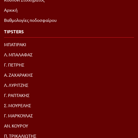
Αρχική
Βαθμολογίες ποδοσφαίρου
TIPSTERS
ΜΠΑΤΙΡΑΚΙ
Λ. ΜΠΑΛΑΦΑΣ
Γ. ΠΕΤΡΗΣ
Α. ΖΑΧΑΡΑΚΗΣ
Λ. ΛΥΡΙΤΖΗΣ
Γ. ΡΑΠΤΑΚΗΣ
Σ. ΜΟΥΡΕΛΗΣ
Γ. ΜΑΡΚΟΥΛΑΣ
ΑΝ. ΚΟΥΡΟΥ
Π. ΤΡΙΚΑΛΙΩΤΗΣ