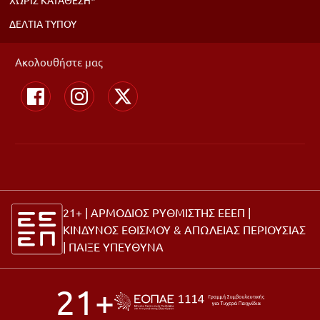
ΧΩΡΙΣ ΚΑΤΑΘΕΣΗ*
ΔΕΛΤΙΑ ΤΥΠΟΥ
Ακολουθήστε μας
21+ | ΑΡΜΟΔΙΟΣ ΡΥΘΜΙΣΤΗΣ ΕΕΕΠ |
ΚΙΝΔΥΝΟΣ ΕΘΙΣΜΟΥ & ΑΠΩΛΕΙΑΣ ΠΕΡΙΟΥΣΙΑΣ
|
ΠΑΙΞΕ ΥΠΕΥΘΥΝΑ
21+