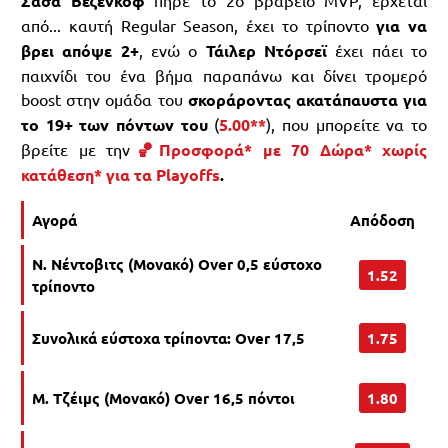
Σάσα Βεζένκοφ
πήρε το 2ο βραβείο MVP, έρχεται
από... καυτή Regular Season, έχει το τρίποντο
για να
βρει απόψε 2+
, ενώ ο
Τάιλερ Ντόρσεϊ
έχει πάει το
παιχνίδι του ένα βήμα παραπάνω και δίνει τρομερό
boost στην ομάδα του
σκοράροντας ακατάπαυστα για
το 19+ των πόντων του
(
5.00**
), που μπορείτε να το
βρείτε με την
🏀Προσφορά* με 70 Δώρα* χωρίς
κατάθεση* για τα Playoffs
.
Αγορά
Απόδοση
Ν. Νέντοβιτς (Μονακό) Over 0,5 εύστοχο
1.52
τρίποντο
Συνολικά εύστοχα τρίποντα: Over 17,5
1.75
Μ. Τζέιμς (Μονακό) Over 16,5 πόντοι
1.80