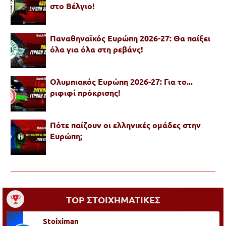
στο Βέλγιο!
Παναθηναϊκός Ευρώπη 2026-27: Θα παίξει
όλα για όλα στη ρεβάνς!
Ολυμπιακός Ευρώπη 2026-27: Για το...
ριφιφί πρόκρισης!
Πότε παίζουν οι ελληνικές ομάδες στην
Ευρώπη;
TOP ΣΤΟΙΧΗΜΑΤΙΚΕΣ
Stoiximan