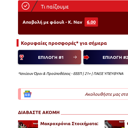
Τι παίζουμε
Αποβολή με φάουλ - Κ. Ναν
6.00
Κορυφαίες προσφορές* για σήμερα
ΕΠΙΛΟΓΗ #1
ΕΠΙΛΟΓΗ #
*Ισχύουν Όροι & Προϋποθέσεις - ΕΕΕΠ | 21+ | ΠΑΙΞΕ ΥΠΕΥΘΥΝΑ
Ακολουθήστε μας στ
ΔΙΑΒΑΣΤΕ ΑΚΟΜΗ
Μακροχρόνια Στοιχήματα: