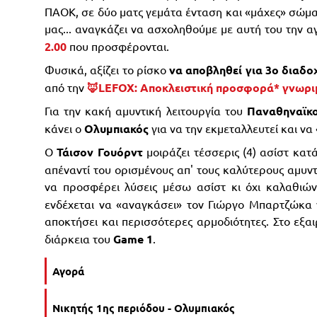
ΠΑΟΚ, σε δύο ματς γεμάτα ένταση και «μάχες» σώμα
μας... αναγκάζει να ασχοληθούμε με αυτή του την 
2.00
που προσφέρονται.
Φυσικά, αξίζει το ρίσκο
να αποβληθεί για 3ο διαδοχ
από την
🦊LEFOX: Αποκλειστική προσφορά* γνωριμ
Για την κακή αμυντική λειτουργία του
Παναθηναϊκ
κάνει ο
Ολυμπιακός
για να την εκμεταλλευτεί και να
Ο
Τάισον Γουόρντ
μοιράζει τέσσερις (4) ασίστ κα
απέναντί του ορισμένους απ' τους καλύτερους αμυντ
να προσφέρει λύσεις μέσω ασίστ κι όχι καλαθιών
ενδέχεται να «αναγκάσει» τον Γιώργο Μπαρτζώκα 
αποκτήσει και περισσότερες αρμοδιότητες. Στο εξα
διάρκεια του
Game 1
.
Αγορά
Νικητής 1ης περιόδου - Ολυμπιακός