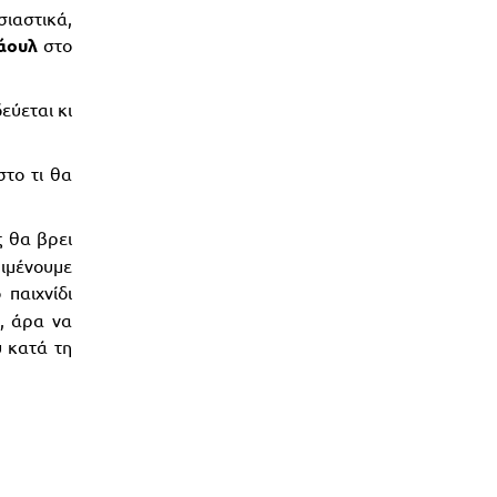
σιαστικά,
άουλ
στο
εύεται κι
το τι θα
ς θα βρει
ριμένουμε
 παιχνίδι
, άρα να
υ κατά τη
η