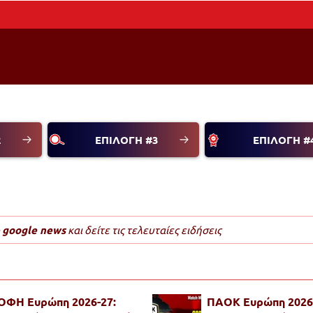
2
ΕΠΙΛΟΓΗ #3
ΕΠΙΛΟΓΗ #
ο
google news
και δείτε τις τελευταίες ειδήσεις
ΟΦΗ Ευρώπη 2026-27:
ΠΑΟΚ Ευρώπη 2026-