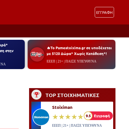
ΕΓΓΡΑΦΗ
ορά*
🔥Το Pamestoixima.gr σε υποδέχεται
ση στην
με 5120 Δώρα* Χωρίς Κατάθεση*!
ΕΕΕΠ | 21+ | ΠΑΙΞΕ ΥΠΕΥΘΥΝΑ
ΘΥΝΑ
TOP ΣΤΟΙΧΗΜΑΤΙΚΕΣ
Stoiximan
☆☆☆☆☆
★★★★★
9.5
Εγγραφή
ΕΕΕΠ | 21+ | ΠΑΙΞΕ ΥΠΕΥΘΥΝΑ