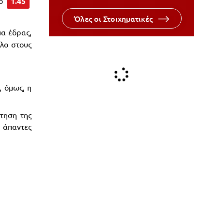
το
1.45
Όλες οι Στοιχηματικές
μα έδρας,
όλο στους
 όμως, η
τηση της
ι άπαντες