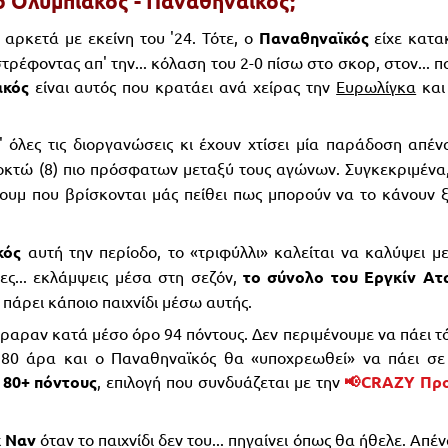
το Ολυμπιακός - Παναθηναϊκός;
 αρκετά με εκείνη του '24. Τότε, ο
Παναθηναϊκός
είχε κατα
ρέφοντας απ' την... κόλαση του 2-0 πίσω στο σκορ, στον... 
ακός
είναι αυτός που κρατάει ανά χείρας την
Ευρωλίγκα
και
' όλες τις διοργανώσεις κι έχουν χτίσει μία παράδοση απέν
 οκτώ (8) πιο πρόσφατων μεταξύ τους αγώνων. Συγκεκριμένα
ουμ που βρίσκονται μάς πείθει πως μπορούν να το κάνουν 
κός
αυτή την περίοδο, το «τριφύλλι» καλείται να καλύψει μ
ες... εκλάμψεις μέσα στη σεζόν,
το σύνολο του Εργκίν Ατ
 πάρει κάποιο παιχνίδι μέσω αυτής.
κόραραν κατά μέσο όρο 94 πόντους. Δεν περιμένουμε να πάει 
80 άρα και ο Παναθηναϊκός θα «υποχρεωθεί» να πάει σε
 80+ πόντους
, επιλογή που συνδυάζεται με την
📢CRAZY Πρ
κ Ναν
όταν το παιχνίδι δεν του... πηγαίνει όπως θα ήθελε. Απέν