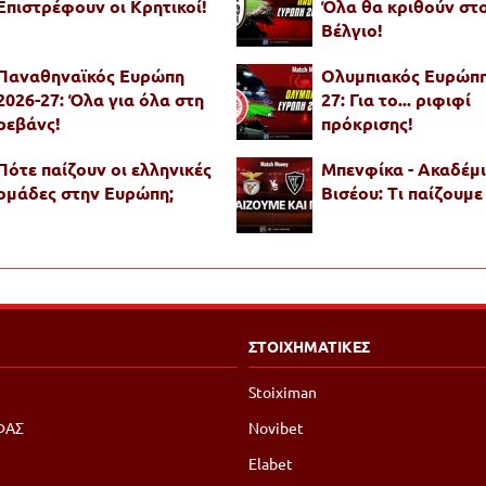
Επιστρέφουν οι Κρητικοί!
Όλα θα κριθούν στ
Βέλγιο!
Παναθηναϊκός Ευρώπη
Ολυμπιακός Ευρώπη
2026-27: Όλα για όλα στη
27: Για το... ριφιφί
ρεβάνς!
πρόκρισης!
Πότε παίζουν οι ελληνικές
Μπενφίκα - Ακαδέμ
ομάδες στην Ευρώπη;
Βισέου: Τι παίζουμε
ΣΤΟΙΧΗΜΑΤΙΚΕΣ
Ι
Stoiximan
ΦΑΣ
Novibet
Elabet