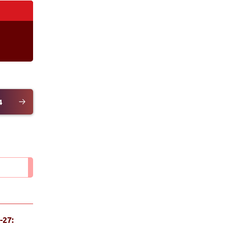
4
27: