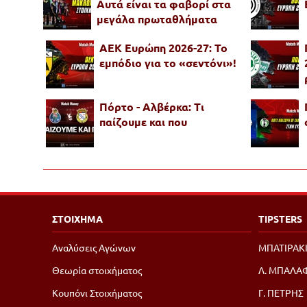
Αυτά είναι τα φαβορί στα
μεγάλα πρωταθλήματα
ΑΕΚ Ευρώπη 2026-27: Το
εμπόδιο για το «σεντόνι»!
Πόρτο - Αλβέρκα: Τι
παίζουμε και που
ΣΤΟΙΧΗΜΑ
TIPSTERS
Αναλύσεις Αγώνων
ΜΠΑΤΙΡΑΚ
Θεωρία στοιχήματος
Λ. ΜΠΑΛΑ
Κουπόνι Στοιχήματος
Γ. ΠΕΤΡΗΣ