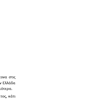
τονα στις
ην Ελλάδα
κότερα.
τος, κάτι