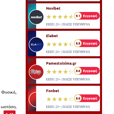
Novibet
☆☆☆☆☆
★★★★★
9.1
Εγγραφή
ΕΕΕΠ | 21+ | ΠΑΙΞΕ ΥΠΕΥΘΥΝΑ
Elabet
☆☆☆☆☆
★★★★★
8.8
Εγγραφή
ΕΕΕΠ | 21+ | ΠΑΙΞΕ ΥΠΕΥΘΥΝΑ
Pamestoixima.gr
☆☆☆☆☆
★★★★★
8.6
Εγγραφή
ΕΕΕΠ | 21+ | ΠΑΙΞΕ ΥΠΕΥΘΥΝΑ
Fonbet
. Φυσικά,
☆☆☆☆☆
★★★★★
8.6
Εγγραφή
, ωστόσο,
ΕΕΕΠ | 21+ | ΠΑΙΞΕ ΥΠΕΥΘΥΝΑ