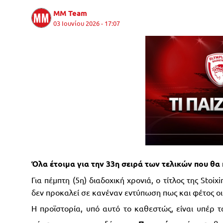
MM Team
03 Ιουνίου 2026 - 17:07
Όλα έτοιμα για την 33η σειρά των τελικών που θα
Για πέμπτη (5η) διαδοχική χρονιά, ο τίτλος της Sto
δεν προκαλεί σε κανέναν εντύπωση πως και φέτος ο
Η προϊστορία, υπό αυτό το καθεστώς, είναι υπέρ 