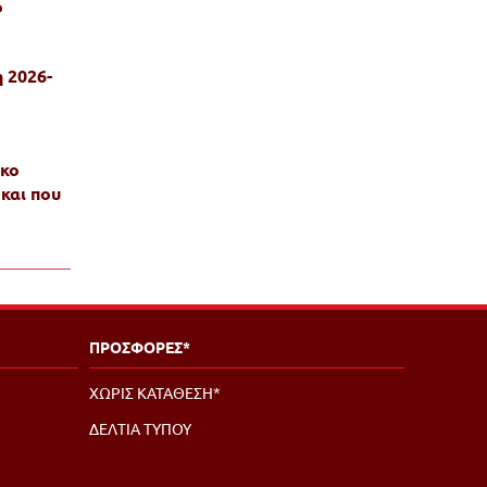
ο
 2026-
ικο
 και που
ΠΡΟΣΦΟΡΕΣ*
ΧΩΡΙΣ ΚΑΤΑΘΕΣΗ*
ΔΕΛΤΙΑ ΤΥΠΟΥ