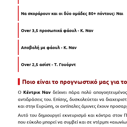
Να σκοράρουν και οι δύο ομάδες 80+ πόντους: Ναι
Over 3,5 προσωπικά φάουλ - Κ. Ναν
Αποβολή με φάουλ - Κ. Ναν
Over 2,5 ασίστ - Τ. Γουόρντ
Ποιο είναι το προγνωστικό μας για τ
Ο
Κέντρικ Ναν
δείχνει πάρα πολύ απογοητευμένος 
αντιδράσεις του. Επίσης, δυσκολεύεται να διαχειρισ
και στην Ευρώπη, οι αντίπαλες άμυνες έχουν προσαρ
Αυτό του δημιουργεί εκνευρισμό και κόντρα στον Π
που εύκολο μπορεί να συμβεί και σε ντέρμπι «αιωνίω